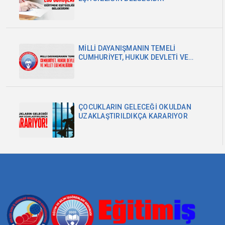
MİLLİ DAYANIŞMANIN TEMELİ
CUMHURİYET, HUKUK DEVLETİ VE
MİLLET EGEMENLİĞİDİR
ÇOCUKLARIN GELECEĞİ OKULDAN
UZAKLAŞTIRILDIKÇA KARARIYOR