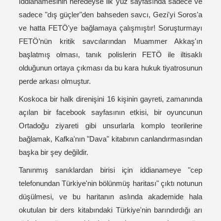
İddianamesinin neredeyse ilk yüz sayfasında sadece ve
sadece "dış güçler"den bahseden savcı, Gezi'yi Soros'a
ve hatta FETÖ'ye bağlamaya çalışmıştır! Soruşturmayı
FETÖ’nün kritik savcılarından Muammer Akkaş'ın
başlatmış olması, tanık polislerin FETÖ ile iltisaklı
olduğunun ortaya çıkması da bu kara hukuk tiyatrosunun
perde arkası olmuştur.
Koskoca bir halk direnişini 16 kişinin gayreti, zamanında
açılan bir facebook sayfasının etkisi, bir oyuncunun
Ortadoğu ziyareti gibi unsurlarla komplo teorilerine
bağlamak, Kafka'nın "Dava" kitabının canlandırmasından
başka bir şey değildir.
Tanınmış sanıklardan birisi için iddianameye "cep
telefonundan Türkiye'nin bölünmüş haritası" çıktı notunun
düşülmesi, ve bu haritanın aslında akademide hala
okutulan bir ders kitabındaki Türkiye'nin barındırdığı arı