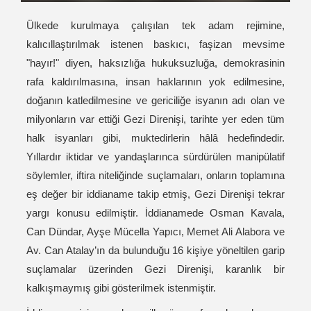
Ülkede kurulmaya çalışılan tek adam rejimine,
kalıcıllaştırılmak istenen baskıcı, faşizan mevsime
"hayır!" diyen, haksızlığa hukuksuzluğa, demokrasinin
rafa kaldırılmasına, insan haklarının yok edilmesine,
doğanın katledilmesine ve gericiliğe isyanın adı olan ve
milyonların var ettiği Gezi Direnişi, tarihte yer eden tüm
halk isyanları gibi, muktedirlerin hâlâ hedefindedir.
Yıllardır iktidar ve yandaşlarınca sürdürülen manipülatif
söylemler, iftira niteliğinde suçlamaları, onların toplamına
eş değer bir iddianame takip etmiş, Gezi Direnişi tekrar
yargı konusu edilmiştir.
İddianamede Osman Kavala,
Can Dündar, Ayşe Mücella Yapıcı, Memet Ali Alabora ve
Av. Can Atalay’ın da bulunduğu 16 kişiye yöneltilen garip
suçlamalar üzerinden Gezi Direnişi, karanlık bir
kalkışmaymış gibi gösterilmek istenmiştir.