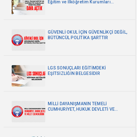
Eğitim ve İlköğretim Kurumları
Yönetmeliğine Dava Açtık
GÜVENLİ OKUL İÇİN GÜVENLİKÇİ DEĞİL,
BÜTÜNCÜL POLİTİKA ŞARTTIR
LGS SONUÇLARI EĞİTİMDEKİ
EŞİTSİZLİĞİN BELGESİDİR
MİLLİ DAYANIŞMANIN TEMELİ
CUMHURİYET, HUKUK DEVLETİ VE
MİLLET EGEMENLİĞİDİR