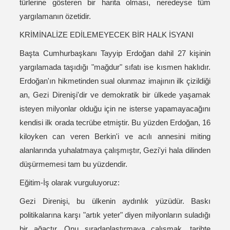
türlerine gösteren bir harita olması, neredeyse tüm
yargılamanın özetidir.
KRİMİNALİZE EDİLEMEYECEK BİR HALK İSYANI
Başta Cumhurbaşkanı Tayyip Erdoğan dahil 27 kişinin
yargılamada taşıdığı "mağdur" sıfatı ise kısmen haklıdır.
Erdoğan'ın hikmetinden sual olunmaz imajının ilk çizildiği
an, Gezi Direnişi'dir ve demokratik bir ülkede yaşamak
isteyen milyonlar olduğu için ne isterse yapamayacağını
kendisi ilk orada tecrübe etmiştir. Bu yüzden Erdoğan, 16
kiloyken can veren Berkin'i ve acılı annesini miting
alanlarında yuhalatmaya çalışmıştır, Gezi'yi hala dilinden
düşürmemesi tam bu yüzdendir.
Eğitim-İş olarak vurguluyoruz:
Gezi Direnişi, bu ülkenin aydınlık yüzüdür. Baskı
politikalarına karşı "artık yeter" diyen milyonların suladığı
bir ağaçtır. Onu sıradanlaştırmaya çalışmak, tarihte