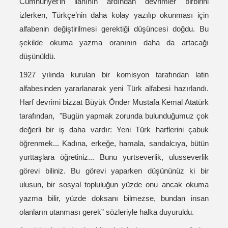
Cumhuriyet’in ilanının ardından devrimler birbirini
izlerken, Türkçe’nin daha kolay yazılıp okunması için
alfabenin değiştirilmesi gerektiği düşüncesi doğdu. Bu
şekilde okuma yazma oranının daha da artacağı
düşünüldü.
1927 yılında kurulan bir komisyon tarafından latin
alfabesinden yararlanarak yeni Türk alfabesi hazırlandı.
Harf devrimi bizzat Büyük Önder Mustafa Kemal Atatürk
tarafından, "Bugün yapmak zorunda bulunduğumuz çok
değerli bir iş daha vardır: Yeni Türk harflerini çabuk
öğrenmek... Kadına, erkeğe, hamala, sandalcıya, bütün
yurttaşlara öğretiniz... Bunu yurtseverlik, ulusseverlik
görevi biliniz. Bu görevi yaparken düşününüz ki bir
ulusun, bir sosyal topluluğun yüzde onu ancak okuma
yazma bilir, yüzde doksanı bilmezse, bundan insan
olanların utanması gerek” sözleriyle halka duyuruldu.