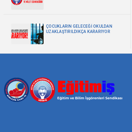
MİLLET EGEMENLİĞİDİR
ÇOCUKLARIN GELECEĞİ OKULDAN
UZAKLAŞTIRILDIKÇA KARARIYOR