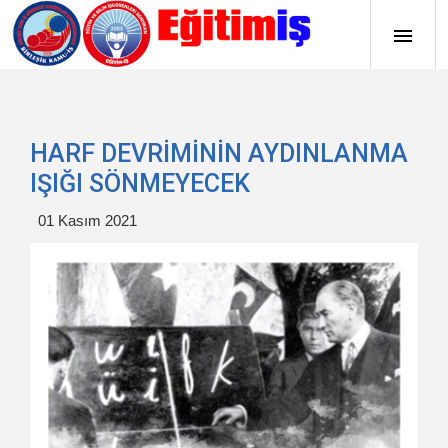
HARF DEVRİMİNİN AYDINLANMA
IŞIĞI SÖNMEYECEK
01 Kasım 2021