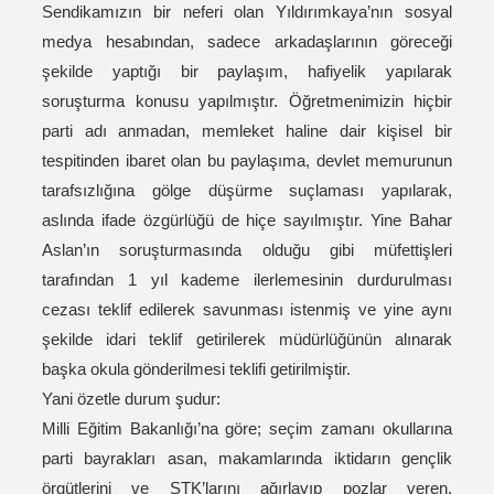
Sendikamızın bir neferi olan Yıldırımkaya’nın sosyal
medya hesabından, sadece arkadaşlarının göreceği
şekilde yaptığı bir paylaşım, hafiyelik yapılarak
soruşturma konusu yapılmıştır. Öğretmenimizin hiçbir
parti adı anmadan, memleket haline dair kişisel bir
tespitinden ibaret olan bu paylaşıma, devlet memurunun
tarafsızlığına gölge düşürme suçlaması yapılarak,
aslında ifade özgürlüğü de hiçe sayılmıştır. Yine Bahar
Aslan’ın soruşturmasında olduğu gibi müfettişleri
tarafından 1 yıl kademe ilerlemesinin durdurulması
cezası teklif edilerek savunması istenmiş ve yine aynı
şekilde idari teklif getirilerek müdürlüğünün alınarak
başka okula gönderilmesi teklifi getirilmiştir.
Yani özetle durum şudur:
Milli Eğitim Bakanlığı’na göre; seçim zamanı okullarına
parti bayrakları asan, makamlarında iktidarın gençlik
örgütlerini ve STK’larını ağırlayıp pozlar veren,