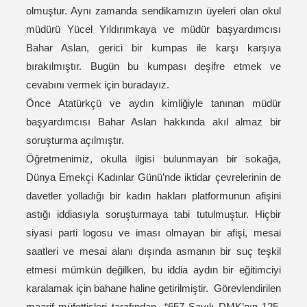
olmuştur. Aynı zamanda sendikamızın üyeleri olan okul
müdürü Yücel Yıldırımkaya ve müdür başyardımcısı
Bahar Aslan, gerici bir kumpas ile karşı karşıya
bırakılmıştır. Bugün bu kumpası deşifre etmek ve
cevabını vermek için buradayız.
Önce Atatürkçü ve aydın kimliğiyle tanınan müdür
başyardımcısı Bahar Aslan hakkında akıl almaz bir
soruşturma açılmıştır.
Öğretmenimiz, okulla ilgisi bulunmayan bir sokağa,
Dünya Emekçi Kadınlar Günü’nde iktidar çevrelerinin de
davetler yolladığı bir kadın hakları platformunun afişini
astığı iddiasıyla soruşturmaya tabi tutulmuştur. Hiçbir
siyasi parti logosu ve iması olmayan bir afişi, mesai
saatleri ve mesai alanı dışında asmanın bir suç teşkil
etmesi mümkün değilken, bu iddia aydın bir eğitimciyi
karalamak için bahane haline getirilmiştir. Görevlendirilen
maarif müfettişleri tarafından “657 Sayılı DMK’nın 125.