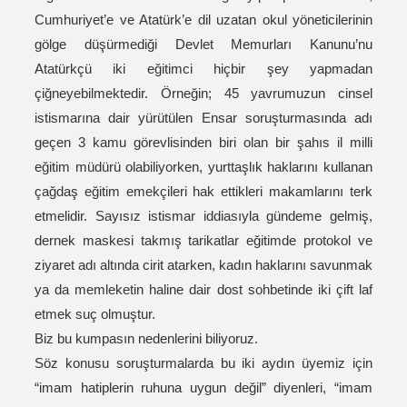
Cumhuriyet’e ve Atatürk’e dil uzatan okul yöneticilerinin
gölge düşürmediği Devlet Memurları Kanunu’nu
Atatürkçü iki eğitimci hiçbir şey yapmadan
çiğneyebilmektedir. Örneğin; 45 yavrumuzun cinsel
istismarına dair yürütülen Ensar soruşturmasında adı
geçen 3 kamu görevlisinden biri olan bir şahıs il milli
eğitim müdürü olabiliyorken, yurttaşlık haklarını kullanan
çağdaş eğitim emekçileri hak ettikleri makamlarını terk
etmelidir. Sayısız istismar iddiasıyla gündeme gelmiş,
dernek maskesi takmış tarikatlar eğitimde protokol ve
ziyaret adı altında cirit atarken, kadın haklarını savunmak
ya da memleketin haline dair dost sohbetinde iki çift laf
etmek suç olmuştur.
Biz bu kumpasın nedenlerini biliyoruz.
Söz konusu soruşturmalarda bu iki aydın üyemiz için
“imam hatiplerin ruhuna uygun değil” diyenleri, “imam