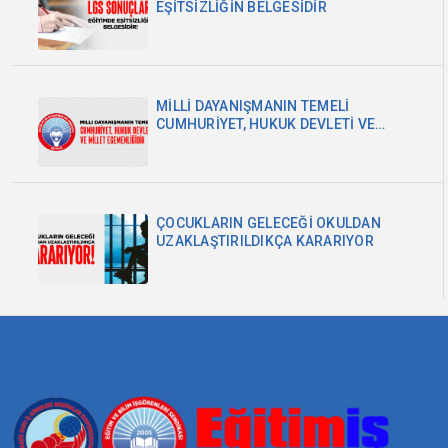
EŞİTSİZLİĞİN BELGESİDİR
MİLLİ DAYANIŞMANIN TEMELİ
CUMHURİYET, HUKUK DEVLETİ VE
MİLLET EGEMENLİĞİDİR
ÇOCUKLARIN GELECEĞİ OKULDAN
UZAKLAŞTIRILDIKÇA KARARIYOR