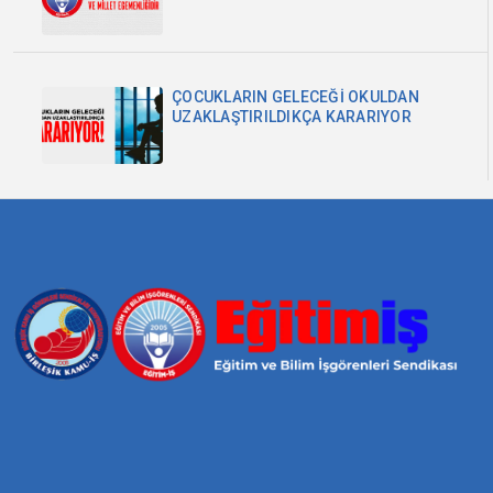
MİLLET EGEMENLİĞİDİR
ÇOCUKLARIN GELECEĞİ OKULDAN
UZAKLAŞTIRILDIKÇA KARARIYOR