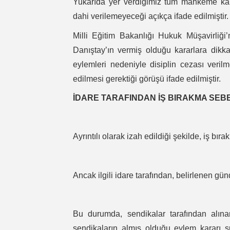
Yukarıda yer verdiğimiz tüm mahkeme karar
dahi verilemeyeceği açıkça ifade edilmiştir.
Milli Eğitim Bakanlığı Hukuk Müşavirliği
Danıştay’ın vermiş olduğu kararlara dikk
eylemleri nedeniyle disiplin cezası veri
edilmesi gerektiği görüşü ifade edilmiştir.
İDARE TARAFINDAN İŞ BIRAKMA SEBE
Ayrıntılı olarak izah edildiği şekilde, iş bır
Ancak ilgili idare tarafından, belirlenen gü
Bu durumda, sendikalar tarafından alınan
sendikaların almış olduğu eylem kararı 