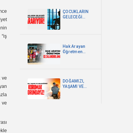
DEVLETİ VE
MİLLET
ence
ÇOCUKLARIN
EGEMENLİĞİDİR
GELECEĞİ
iyet
OKULDAN
nin
UZAKLAŞTIRILDIKÇA
KARARIYOR
 “iş
Hak Arayan
Öğretmen
Cezalandırılamaz!
k ve
DOĞAMIZI,
oyan
YAŞAMI VE
GELECEĞİMİZİ
azla
KORUMAK
ZORUNDAYIZ!
 ve
ası
ekle