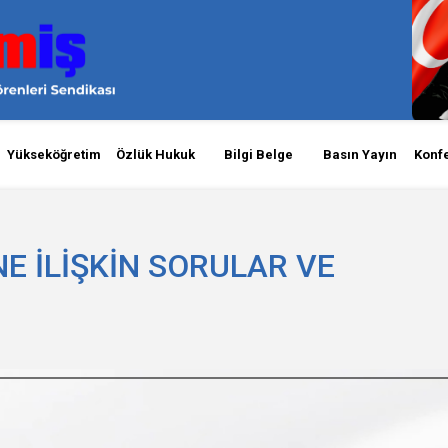
Yükseköğretim
Özlük Hukuk
Bilgi Belge
Basın Yayın
Konf
E İLİŞKİN SORULAR VE