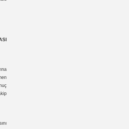
ASI
rına
ğmen
onuç
akip
sını