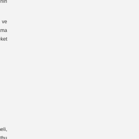
ının
M ve
akma
eket
eli,
tbu