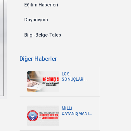
Eğitim Haberleri
Dayanışma
Bilgi-Belge-Talep
Diğer Haberler
LGS
SONUÇLARI
EĞİTİMDEKİ
EŞİTSİZLİĞİN
BELGESİDİR
MİLLİ
DAYANIŞMANIN
TEMELİ
CUMHURİYET,
HUKUK