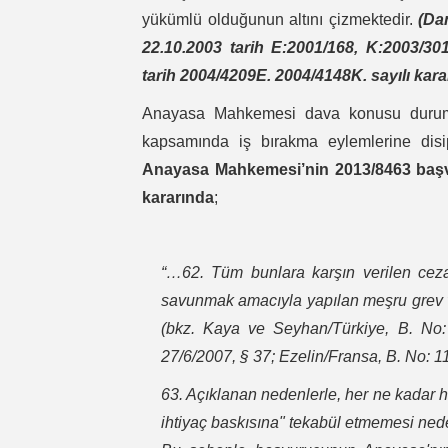
yükümlü olduğunun altını çizmektedir.
(Da
22.10.2003 tarih E:2001/168, K:2003/30
tarih 2004/4209E. 2004/4148K. sayılı karar
Anayasa Mahkemesi dava konusu durum il
kapsamında iş bırakma eylemlerine disipl
Anayasa Mahkemesi’nin 2013/8463 başvuru
kararında
;
“…62. Tüm bunlara karşın verilen ceza h
savunmak amacıyla yapılan meşru grev ve
(bkz. Kaya ve Seyhan/Türkiye, B. No:
27/6/2007, § 37; Ezelin/Fransa, B. No: 1
63. Açıklanan nedenlerle, her ne kadar h
ihtiyaç baskısına" tekabül etmemesi nede