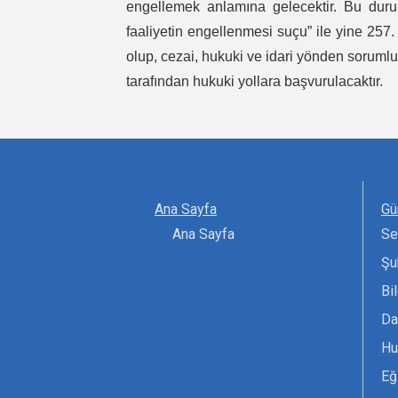
engellemek anlamına gelecektir. Bu du
faaliyetin engellenmesi suçu” ile yine 25
olup, cezai, hukuki ve idari yönden soruml
tarafından hukuki yollara başvurulacaktır.
Ana Sayfa
Gü
Ana Sayfa
Se
Şu
Bi
Da
Hu
Eğ