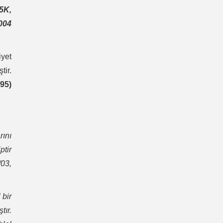
5K,
004
yet
tir.
95)
rını
ptir
03,
 bir
tır.