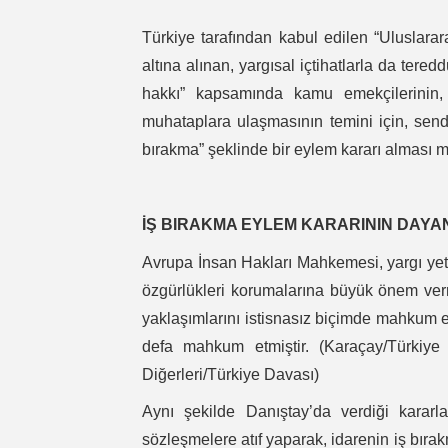
Türkiye tarafından kabul edilen “Uluslar
altına alınan, yargısal içtihatlarla da tere
hakkı” kapsamında kamu emekçilerinin, 
muhataplara ulaşmasının temini için, send
bırakma” şeklinde bir eylem kararı alması
İŞ BIRAKMA EYLEM KARARININ DAYA
Avrupa İnsan Hakları Mahkemesi, yargı yetk
özgürlükleri korumalarına büyük önem verme
yaklaşımlarını istisnasız biçimde mahkum 
defa mahkum etmiştir. (Karaçay/Türkiy
Diğerleri/Türkiye Davası)
Aynı şekilde Danıştay’da verdiği kararl
sözleşmelere atıf yaparak, idarenin iş bıra