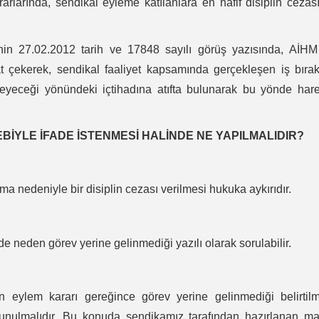
larında, sendikal eyleme katılanlara en hafif disiplin cezas
’nin 27.02.2012 tarih ve 17848 sayılı görüş yazısında, AİH
at çekerek, sendikal faaliyet kapsamında gerçekleşen iş bır
lmeyeceği yönündeki içtihadına atıfta bulunarak bu yönde har
BİYLE İFADE İSTENMESİ HALİNDE NE YAPILMALIDIR?
akma nedeniyle bir disiplin cezası verilmesi hukuka aykırıdır.
nde neden görev yerine gelinmediği yazılı olarak sorulabilir.
 eylem kararı gereğince görev yerine gelinmediği belirtilm
sunulmalıdır. Bu konuda sendikamız tarafından hazırlanan ma