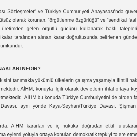
arası Sözleşmeler” ve Türkiye Cumhuriyeti Anayasası’nda güv
ddütsüz olarak korunan, “örgütlenme özgürlüğü” ve “sendikal faal
üretimden gelen örgütlü gücünü kullanarak haklı talepleri
ikalar tarafından alınan karar doğrultusunda belirlenen günde
 mümkündür.
NAKLARI NEDİR?
isini tanımakla yükümlü ülkelerin çalışma yaşamıyla ilintili ha
ktedir. AİHM, konuyla ilgili olarak devletlerin ihlal ortaya k
etmektedir. AİHM bu konuda Türkiye Cumhuriyetini de birden f
e Davası, aynı yönde Kaya-Seyhan/Türkiye Davası, Şişman
arda, AİHM kararları ve iç hukuka doğrudan etkili uluslarar
kma eylemi yoluyla ortaya konulan demokratik tepkiyi tolere etm