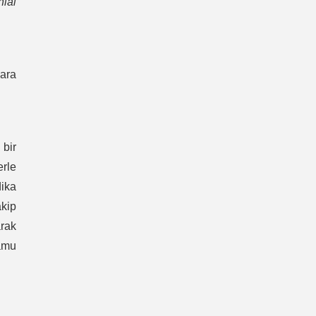
lal
lara
 bir
erle
dika
akip
rak
kamu