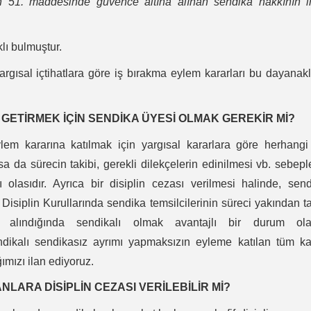
 51. maddesinde güvence altına alınan sendika hakkının ih
lı bulmuştur.
rgısal içtihatlara göre iş bırakma eylem kararları bu dayanak
 GETİRMEK İÇİN SENDİKA ÜYESİ OLMAK GEREKİR Mİ?
em kararına katılmak için yargısal kararlara göre herhangi
da sürecin takibi, gerekli dilekçelerin edinilmesi vb. sebepl
ı olasıdır. Ayrıca bir disiplin cezası verilmesi halinde, sen
 Disiplin Kurullarında sendika temsilcilerinin süreci yakından t
alındığında sendikalı olmak avantajlı bir durum ola
sendikalı sendikasız ayrımı yapmaksızın eyleme katılan tüm 
ımızı ilan ediyoruz.
LARA DİSİPLİN CEZASI VERİLEBİLİR Mİ?