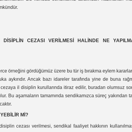
mümkündür.
 DİSİPLİN CEZASI VERİLMESİ HALİNDE NE YAPILM
rce örneğini gördüğümüz üzere bu tür iş bırakma eylem kararla
kuka aykırıdır. Ancak bazı idareler tarafında yine de buna ra
 cezaya il disiplin kurullarında itiraz edilir, buradan olumsuz s
rulur. Bu aşamaların tamamında sendikamızca süreç yakından t
aktır.
YEBİLİR Mİ?
isiplin cezası verilmesi, sendikal faaliyet hakkının kullanılma