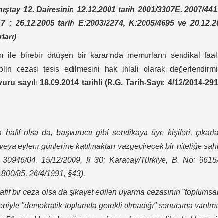
nıştay 12. Dairesinin 12.12.2001 tarih 2001/3307E. 2007/441
17 ; 26.12.2005 tarih E:2003/2274, K:2005/4695 ve 20.12.2
ları)
e birebir örtüşen bir kararında memurların sendikal faali
in cezası tesis edilmesini hak ihlali olarak değerlendirmiş
 sayılı 18.09.2014 tarihli (R.G. Tarih-Sayı: 4/12/2014-291
afif olsa da, başvurucu gibi sendikaya üye kişileri, çıkarla
ya eylem günlerine katılmaktan vazgeçirecek bir niteliğe sahi
 30946/04, 15/12/2009, § 30; Karaçay/Türkiye, B. No: 6615/
1800/85, 26/4/1991, §43).
afif bir ceza olsa da şikayet edilen uyarma cezasının "toplumsal
niyle "demokratik toplumda gerekli olmadığı" sonucuna varılmış