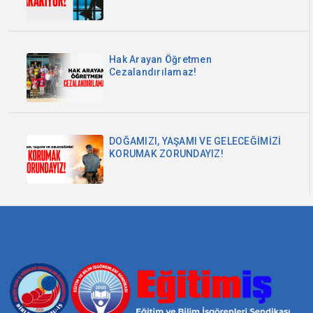
Hak Arayan Öğretmen
Cezalandırılamaz!
DOĞAMIZI, YAŞAMI VE GELECEĞİMİZİ
KORUMAK ZORUNDAYIZ!