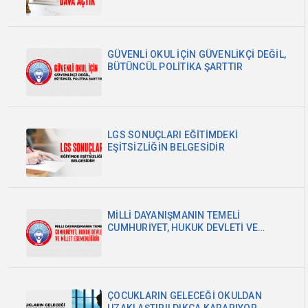
GÜVENLİ OKUL İÇİN GÜVENLİKÇİ DEĞİL,
BÜTÜNCÜL POLİTİKA ŞARTTIR
LGS SONUÇLARI EĞİTİMDEKİ
EŞİTSİZLİĞİN BELGESİDİR
MİLLİ DAYANIŞMANIN TEMELİ
CUMHURİYET, HUKUK DEVLETİ VE
MİLLET EGEMENLİĞİDİR
ÇOCUKLARIN GELECEĞİ OKULDAN
UZAKLAŞTIRILDIKÇA KARARIYOR