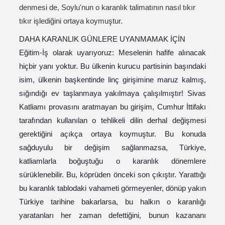
denmesi de, Soylu'nun o karanlık talimatının nasıl tıkır
tıkır işlediğini ortaya koymuştur.
DAHA KARANLIK GÜNLERE UYANMAMAK İÇİN
Eğitim-İş olarak uyarıyoruz: Meselenin hafife alınacak
hiçbir yanı yoktur. Bu ülkenin kurucu partisinin başındaki
isim, ülkenin başkentinde linç girişimine maruz kalmış,
sığındığı ev taşlanmaya yakılmaya çalışılmıştır! Sivas
Katliamı provasını aratmayan bu girişim, Cumhur İttifakı
tarafından kullanılan o tehlikeli dilin derhal değişmesi
gerektiğini açıkça ortaya koymuştur. Bu konuda
sağduyulu bir değişim sağlanmazsa, Türkiye,
katliamlarla boğuştuğu o karanlık dönemlere
sürüklenebilir. Bu, köprüden önceki son çıkıştır. Yarattığı
bu karanlık tablodaki vahameti görmeyenler, dönüp yakın
Türkiye tarihine bakarlarsa, bu halkın o karanlığı
yaratanları her zaman defettiğini, bunun kazananı