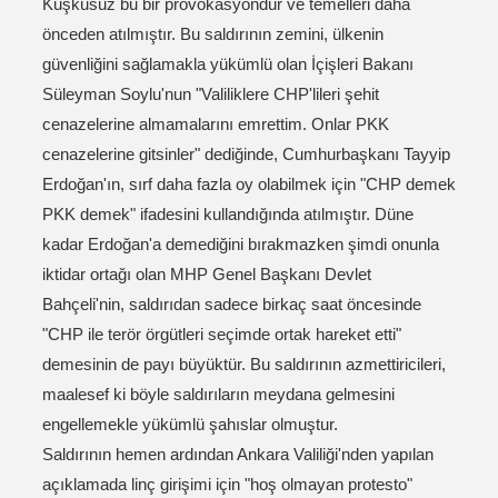
Kuşkusuz bu bir provokasyondur ve temelleri daha
önceden atılmıştır. Bu saldırının zemini, ülkenin
güvenliğini sağlamakla yükümlü olan İçişleri Bakanı
Süleyman Soylu'nun "Valiliklere CHP'lileri şehit
cenazelerine almamalarını emrettim. Onlar PKK
cenazelerine gitsinler" dediğinde, Cumhurbaşkanı Tayyip
Erdoğan'ın, sırf daha fazla oy olabilmek için "CHP demek
PKK demek" ifadesini kullandığında atılmıştır. Düne
kadar Erdoğan'a demediğini bırakmazken şimdi onunla
iktidar ortağı olan MHP Genel Başkanı Devlet
Bahçeli'nin, saldırıdan sadece birkaç saat öncesinde
"CHP ile terör örgütleri seçimde ortak hareket etti"
demesinin de payı büyüktür. Bu saldırının azmettiricileri,
maalesef ki böyle saldırıların meydana gelmesini
engellemekle yükümlü şahıslar olmuştur.
Saldırının hemen ardından Ankara Valiliği'nden yapılan
açıklamada linç girişimi için "hoş olmayan protesto"