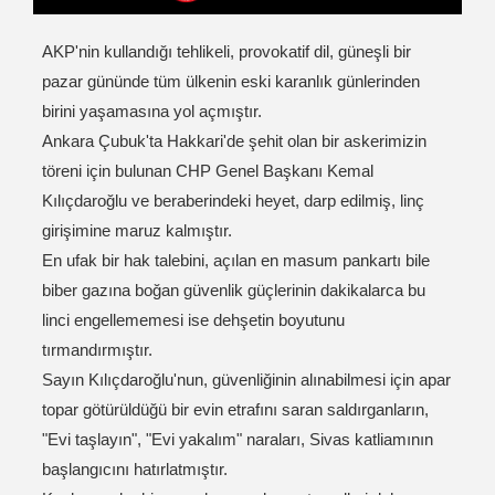
AKP'nin kullandığı tehlikeli, provokatif dil, güneşli bir
pazar gününde tüm ülkenin eski karanlık günlerinden
birini yaşamasına yol açmıştır.
Ankara Çubuk'ta Hakkari'de şehit olan bir askerimizin
töreni için bulunan CHP Genel Başkanı Kemal
Kılıçdaroğlu ve beraberindeki heyet, darp edilmiş, linç
girişimine maruz kalmıştır.
En ufak bir hak talebini, açılan en masum pankartı bile
biber gazına boğan güvenlik güçlerin
in dakikalarca bu
linci engellememesi ise dehşetin boyutunu
tırmandırmıştır.
Sayın Kılıçdaroğlu'nun, güvenliğinin alınabilmesi için apar
topar götürüldüğü bir evin etrafını saran saldırganların,
"Evi taşlayın", "Evi yakalım" naraları, Sivas katliamının
başlangıcını hatırlatmıştır.