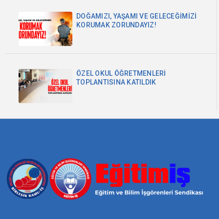
DOĞAMIZI, YAŞAMI VE GELECEĞİMİZİ
KORUMAK ZORUNDAYIZ!
ÖZEL OKUL ÖĞRETMENLERİ
TOPLANTISINA KATILDIK