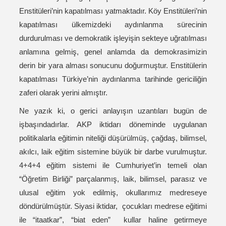
Enstitüleri’nin kapatılması yatmaktadır. Köy Enstitüleri’nin
kapatılması ülkemizdeki aydınlanma sürecinin
durdurulması ve demokratik işleyişin sekteye uğratılması
anlamına gelmiş, genel anlamda da demokrasimizin
derin bir yara alması sonucunu doğurmuştur. Enstitülerin
kapatılması Türkiye’nin aydınlanma tarihinde gericiliğin
zaferi olarak yerini almıştır.
Ne yazık ki, o gerici anlayışın uzantıları bugün de
işbaşındadırlar. AKP iktidarı döneminde uygulanan
politikalarla eğitimin niteliği düşürülmüş, çağdaş, bilimsel,
akılcı, laik eğitim sistemine büyük bir darbe vurulmuştur.
4+4+4 eğitim sistemi ile Cumhuriyet’in temeli olan
“Öğretim Birliği” parçalanmış, laik, bilimsel, parasız ve
ulusal eğitim yok edilmiş, okullarımız medreseye
döndürülmüştür. Siyasi iktidar, çocukları medrese eğitimi
ile “itaatkar”, “biat eden” kullar haline getirmeye