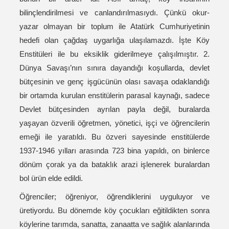
bilinçlendirilmesi ve canlandırılmasıydı. Çünkü okur-
yazar olmayan bir toplum ile Atatürk Cumhuriyetinin
hedefi olan çağdaş uygarlığa ulaşılamazdı. İşte Köy
Enstitüleri ile bu eksiklik giderilmeye çalışılmıştır. 2.
Dünya Savaşı’nın sınıra dayandığı koşullarda, devlet
bütçesinin ve genç işgücünün olası savaşa odaklandığı
bir ortamda kurulan enstitülerin parasal kaynağı, sadece
Devlet bütçesinden ayrılan payla değil, buralarda
yaşayan özverili öğretmen, yönetici, işçi ve öğrencilerin
emeği ile yaratıldı. Bu özveri sayesinde enstitülerde
1937-1946 yılları arasında 723 bina yapıldı, on binlerce
dönüm çorak ya da bataklık arazi işlenerek buralardan
bol ürün elde edildi.
Öğrenciler; öğreniyor, öğrendiklerini uyguluyor ve
üretiyordu. Bu dönemde köy çocukları eğitildikten sonra
köylerine tarımda, sanatta, zanaatta ve sağlık alanlarında