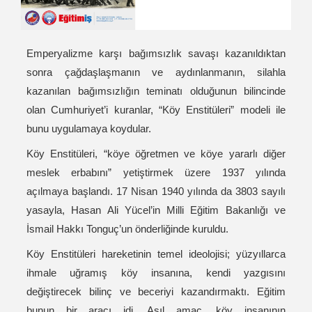
Emperyalizme karşı bağımsızlık savaşı kazanıldıktan
sonra çağdaşlaşmanın ve aydınlanmanın, silahla
kazanılan bağımsızlığın teminatı olduğunun bilincinde
olan Cumhuriyet’i kuranlar, “Köy Enstitüleri” modeli ile
bunu uygulamaya koydular.
Köy Enstitüleri, “köye öğretmen ve köye yararlı diğer
meslek erbabını” yetiştirmek üzere 1937 yılında
açılmaya başlandı. 17 Nisan 1940 yılında da 3803 sayılı
yasayla, Hasan Ali Yücel’in Milli Eğitim Bakanlığı ve
İsmail Hakkı Tonguç’un önderliğinde kuruldu.
Köy Enstitüleri hareketinin temel ideolojisi; yüzyıllarca
ihmale uğramış köy insanına, kendi yazgısını
değiştirecek bilinç ve beceriyi kazandırmaktı. Eğitim
bunun bir aracı idi. Asıl amaç, köy insanının