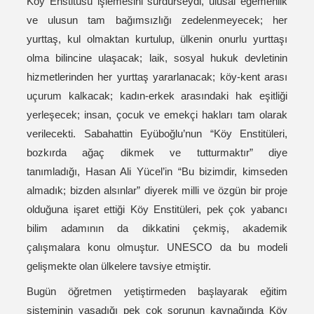
Köy Enstitüsü işlemesini sürdürseydi, ulusal egemenlik
ve ulusun tam bağımsızlığı zedelenmeyecek; her
yurttaş, kul olmaktan kurtulup, ülkenin onurlu yurttaşı
olma bilincine ulaşacak; laik, sosyal hukuk devletinin
hizmetlerinden her yurttaş yararlanacak; köy-kent arası
uçurum kalkacak; kadın-erkek arasındaki hak eşitliği
yerleşecek; insan, çocuk ve emekçi hakları tam olarak
verilecekti. Sabahattin Eyüboğlu’nun “Köy Enstitüleri,
bozkırda ağaç dikmek ve tutturmaktır” diye
tanımladığı, Hasan Ali Yücel’in “Bu bizimdir, kimseden
almadık; bizden alsınlar” diyerek milli ve özgün bir proje
olduğuna işaret ettiği Köy Enstitüleri, pek çok yabancı
bilim adamının da dikkatini çekmiş, akademik
çalışmalara konu olmuştur. UNESCO da bu modeli
gelişmekte olan ülkelere tavsiye etmiştir.
Bugün öğretmen yetiştirmeden başlayarak eğitim
sisteminin yaşadığı pek çok sorunun kaynağında Köy