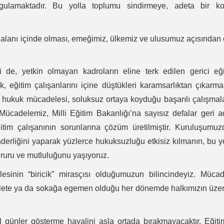
gulamaktadır. Bu yolla toplumu sindirmeye, adeta bir ko
le alanı içinde olması, emeğimiz, ülkemiz ve ulusumuz açısından
si de, yetkin olmayan kadroların eline terk edilen gerici eğ
k, eğitim çalışanlarını içine düştükleri karamsarlıktan çıkarmak
 hukuk mücadelesi, soluksuz ortaya koyduğu başarılı çalışmal
Mücadelemiz, Milli Eğitim Bakanlığı’na sayısız defalar geri 
itim çalışanının sorunlarına çözüm üretilmiştir. Kuruluşumu
rliğini yaparak yüzlerce hukuksuzluğu etkisiz kılmanın, bu y
ruru ve mutluluğunu yaşıyoruz.
sinin “biricik” mirasçısı olduğumuzun bilincindeyiz. Mücad
evlete ya da sokağa egemen olduğu her dönemde halkımızın üze
 günler gösterme hayalini asla ortada bırakmayacaktır. Eğiti