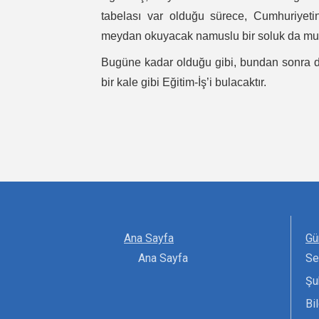
tabelası var olduğu sürece, Cumhuriyeti
meydan okuyacak namuslu bir soluk da mutl
Bugüne kadar olduğu gibi, bundan sonra da
bir kale gibi Eğitim-İş’i bulacaktır.
MERKEZ YÖNE
Ana Sayfa
Gü
Ana Sayfa
Se
Şu
Bi