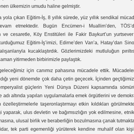
enen ülkemizin umudu haline gelmiştir.
 yola çıkan Eğitim-İş, 8 yıllık sürede, yüz yıllık sendikal müca
evam etmektedir. Bugün Encümen-i Muallim’den, TÖS’d
 ve cesaretle, Köy Enstitüleri ile Fakir Baykurt’un yurtseve
kurduğumuz Eğitim-İş’imizi, Edirne’den Van’a, Hatay’dan Sin
ışanlarıyla kucaklaştırdık. Gözlerimizdeki mutluluğun pırıltıs
aman yitirmeden birbirimizle paylaştık.
leceğimiz için canımız pahasına mücadele ettik. Mücadele
ındığı yeni dönemde çok daha çetin geçecek. İçinden geçtiğimi
emperyalist güçlerin Yeni Dünya Düzeni kapsamında sömür
me adı altında yapılan uygulamalarla emek örgütlerini ve demokr
lan özelleştirmelerle taşeronlaştırmayı etkin kıldıkları görülmekte
iği yaparak, ulus devletin ve bağımsızlığın yok edilmesine, etni
ılmasına, ulusal birlik ve beraberliğin bozulmasına çanak tutmakta
idar, tek parti egemenliği yürüterek kendine muhalif olan kiş