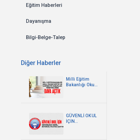
Eğitim Haberleri
Dayanışma
Bilgi-Belge-Talep
Diğer Haberler
Milli Eğitim
Bakanlığı Okul
Öncesi Eğitim
ve İlköğretim
Kurumları
Yönetmeliğine
Dava Açtık
GÜVENLİ OKUL
İÇİN
GÜVENLİKÇİ
DEĞİL,
BÜTÜNCÜL