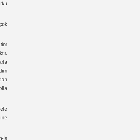
rku
 çok
itim
tır.
arla
adım
zdan
olla
ele
rine
m-İş