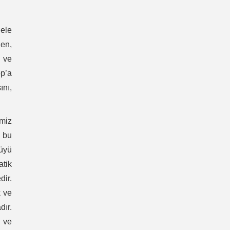
dele
en,
r ve
op’a
ını,
miz
z bu
üyü
atik
dir.
k ve
dır.
i ve