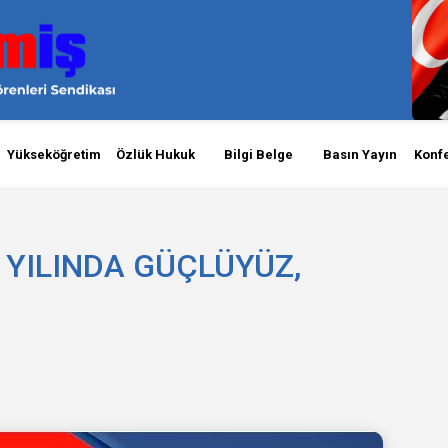
Yükseköğretim
Özlük Hukuk
Bilgi Belge
Basın Yayın
Konf
YILINDA GÜÇLÜYÜZ,