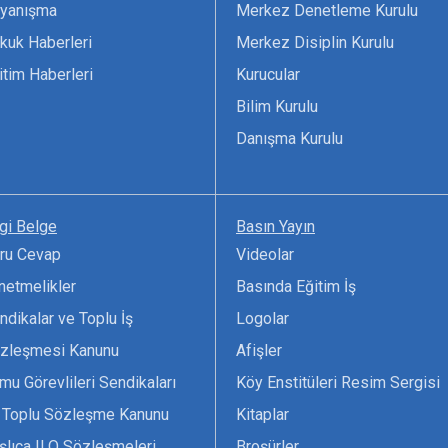
yanışma
Merkez Denetleme Kurulu
kuk Haberleri
Merkez Disiplin Kurulu
itim Haberleri
Kurucular
Bilim Kurulu
Danışma Kurulu
lgi Belge
Basın Yayın
ru Cevap
Videolar
netmelikler
Basında Eğitim İş
ndikalar ve Toplu İş
Logolar
zleşmesi Kanunu
Afişler
mu Görevlileri Sendikaları
Köy Enstitüleri Resim Sergisi
 Toplu Sözleşme Kanunu
Kitaplar
şlıca ILO Sözleşmeleri
Broşürler