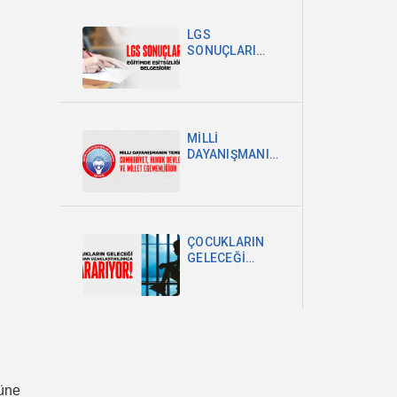
POLİTİKA
ŞARTTIR
LGS
SONUÇLARI
EĞİTİMDEKİ
EŞİTSİZLİĞİN
BELGESİDİR
MİLLİ
DAYANIŞMANIN
TEMELİ
CUMHURİYET,
HUKUK
DEVLETİ VE
MİLLET
ÇOCUKLARIN
EGEMENLİĞİDİR
GELECEĞİ
OKULDAN
UZAKLAŞTIRILDIKÇA
KARARIYOR
güne