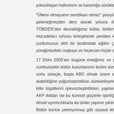
yoksullaşan halkımızın ve karanlığa sürükl
“Ülkesi olmayanın sendikası olmaz” şiarıyla
geleneğimizden ders alarak yoluna d
TÖBDER’den devraldığımız kültür, birikim
mücadeleci ruhunu birleştirerek yeniden 
yurdumuzun dört bir tarafındaki eğitim çal
yüreğimizdeki coşkuyu ve heyecanı hiçbir z
17 Ekim 2005’ten bugüne emeğimiz ve ge
cumhuriyetin bütün kurumlarının teslim al
zorlu süreçte, başta ABD olmak üzere 
alabildiğine yoğunlaştırdıkları, küreselleş
kitle örgütlerini işlevsizleştirdikleri, yapı
AKP iktidarı ise bu küresel güçlerle işbirl
dinsel ayrımcılıklarla da üniter yapının yık
Bütün bunlar yetmiyormuş gibi siyasal ikt