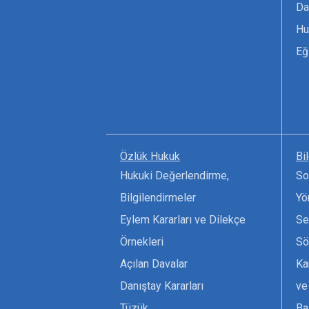
Da
Hu
Eğ
Özlük Hukuk
Bi
Hukuki Değerlendirme,
So
Bilgilendirmeler
Yö
Eylem Kararları ve Dilekçe
Se
Örnekleri
Sö
Açılan Davalar
Ka
Danıştay Kararları
ve
Tüzük
Ba