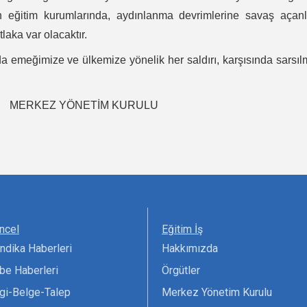
n eğitim kurumlarında, aydınlanma devrimlerine savaş açanl
aka var olacaktır.
 emeğimize ve ülkemize yönelik her saldırı, karşısında sarsı
TİM KURULU
ncel
Eğitim İş
ndika Haberleri
Hakkımızda
be Haberleri
Örgütler
lgi-Belge-Talep
Merkez Yönetim Kurulu