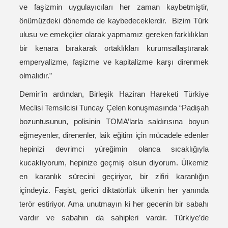
ve faşizmin uygulayıcıları her zaman kaybetmiştir,
önümüzdeki dönemde de kaybedeceklerdir. Bizim Türk
ulusu ve emekçiler olarak yapmamız gereken farklılıkları
bir kenara bırakarak ortaklıkları kurumsallaştırarak
emperyalizme, faşizme ve kapitalizme karşı direnmek
olmalıdır.”
Demir’in ardından, Birleşik Haziran Hareketi Türkiye
Meclisi Temsilcisi Tuncay Çelen konuşmasında “Padişah
bozuntusunun, polisinin TOMA’larla saldırısına boyun
eğmeyenler, direnenler, laik eğitim için mücadele edenler
hepinizi devrimci yüreğimin olanca sıcaklığıyla
kucaklıyorum, hepinize geçmiş olsun diyorum. Ülkemiz
en karanlık sürecini geçiriyor, bir zifiri karanlığın
içindeyiz. Faşist, gerici diktatörlük ülkenin her yanında
terör estiriyor. Ama unutmayın ki her gecenin bir sabahı
vardır ve sabahın da sahipleri vardır. Türkiye’de