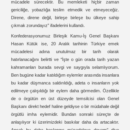
mücadele sürecektir. Bu memleketi hiçbir zaman
gericiliğe, yobazlığa teslim etmedik ve etmeyeceğiz.
Direne, direne değil, birleşe birleşe bu ülkeye sahip
çıkmak zorundayız” ifadelerini kullandı.
Konfederasyonumuz Birleşik Kamu-İş Genel Başkanı
Hasan Kütük ise, 20 Aralık tarihinin Türkiye emek
mücadelesi adına unutulmaz bir tarih olarak
hatırlanacağını belirtti ve “İşte o gün orada tarih yazan
kahramanları burada sevgi ve saygıyla selamlıyorum.
Ben bugüne kadar katıldığım eylemler arasında insanlara
bu kadar düşmanca saldırıldığı, adeta o insanların yok
edilmeye çalışıldığı bir eylem daha görmedim. Özellikle
de o örgütün en üst düzeyde temsilcisi olan Genel
Başkanı direkt hedef haline geldiyse o bir müdahale değil
örgütlü imha eylemidir. Bundan sonraki süreçte de
anlaşılıyor ki üzerimizdeki baskılar daha da artacaktır.
Ancak bu daha başlangıç mücadeleye devam” diye