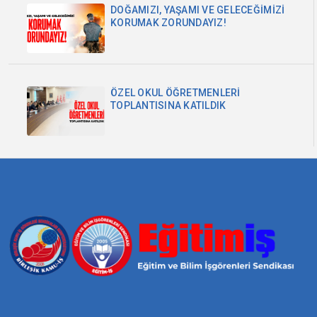
DOĞAMIZI, YAŞAMI VE GELECEĞİMİZİ
KORUMAK ZORUNDAYIZ!
ÖZEL OKUL ÖĞRETMENLERİ
TOPLANTISINA KATILDIK