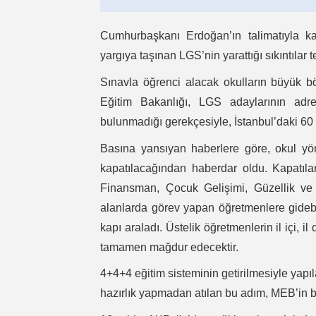
Cumhurbaşkanı Erdoğan’ın talimatıyla ka
yargıya taşınan LGS’nin yarattığı sıkıntılar 
Sınavla öğrenci alacak okulların büyük b
Eğitim Bakanlığı, LGS adaylarının adre
bulunmadığı gerekçesiyle, İstanbul’daki 60
Basına yansıyan haberlere göre, okul yöne
kapatılacağından haberdar oldu. Kapatılan 
Finansman, Çocuk Gelişimi, Güzellik ve 
alanlarda görev yapan öğretmenlere gideb
kapı araladı. Üstelik öğretmenlerin il içi, i
tamamen mağdur edecektir.
4+4+4 eğitim sisteminin getirilmesiyle yapıl
hazırlık yapmadan atılan bu adım, MEB’in bec