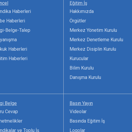
ncel
Eğitim İş
ndika Haberleri
Hakkımızda
be Haberleri
Örgütler
lgi-Belge-Talep
Merkez Yönetim Kurulu
yanışma
Merkez Denetleme Kurulu
kuk Haberleri
Merkez Disiplin Kurulu
itim Haberleri
Kurucular
Bilim Kurulu
Danışma Kurulu
lgi Belge
Basın Yayın
ru Cevap
Videolar
netmelikler
Basında Eğitim İş
ndikalar ve Toplu İş
Logolar