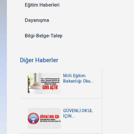
Eğitim Haberleri
Dayanışma
Bilgi-Belge-Talep
Diğer Haberler
Milli Eğitim
Bakanlığı Okul
Öncesi Eğitim
ve İlköğretim
Kurumları
Yönetmeliğine
Dava Açtık
GÜVENLİ OKUL
İÇİN
GÜVENLİKÇİ
DEĞİL,
BÜTÜNCÜL