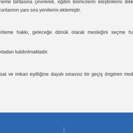
eme tahtasına çevirerek, eğitim bilimcilerin eleştirilerini dik
larının yanı sıra yenilerini eklemiştir.
elirleme hakkı, geleceğe dönük olarak mesleğini seçme ha
tadan kaldırılmaktadır.
fırsat ve imkan eşitliğine dayalı sınavsız bir geçiş öngören mo