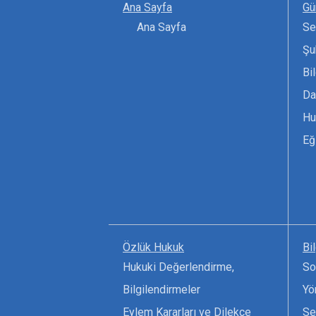
Ana Sayfa
Gü
Ana Sayfa
Se
Şu
Bi
Da
Hu
Eğ
Özlük Hukuk
Bi
Hukuki Değerlendirme,
So
Bilgilendirmeler
Yö
Eylem Kararları ve Dilekçe
Se