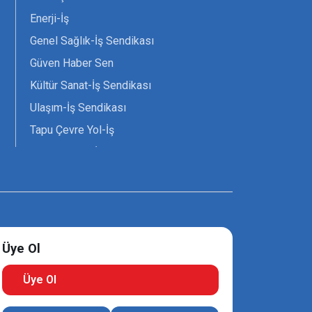
Enerji-İş
Genel Sağlık-İş Sendikası
Güven Haber Sen
Kültür Sanat-İş Sendikası
Ulaşım-İş Sendikası
Tapu Çevre Yol-İş
Tarım Orman-İş Sendikası
Tüm Yerel-Sen
Uzman Diyanet - Sen
Üye Ol
Üye Ol