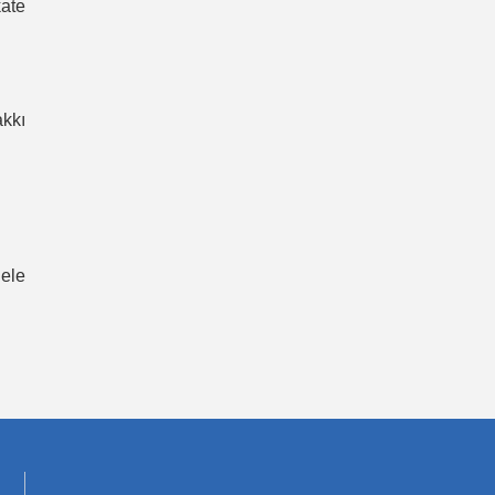
kate
kkı
dele