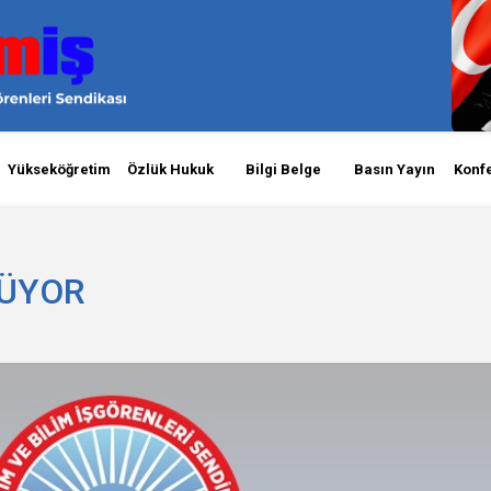
Yükseköğretim
Özlük Hukuk
Bilgi Belge
Basın Yayın
Konf
RÜYOR