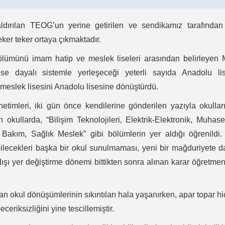
ldırılan TEOG’un yerine getirilen ve sendikamız tarafından
teker teker ortaya çıkmaktadır.
ölümünü imam hatip ve meslek liseleri arasından belirleyen M
se dayalı sistemle yerleşeceği yeterli sayıda Anadolu lis
 meslek lisesini Anadolu lisesine dönüştürdü.
timleri, iki gün önce kendilerine gönderilen yazıyla okullar
okullarda, “Bilişim Teknolojileri, Elektrik-Elektronik, Muhas
Bakım, Sağlık Meslek” gibi bölümlerin yer aldığı öğrenildi.
ilecekleri başka bir okul sunulmaması, yeni bir mağduriyete 
l dışı yer değiştirme dönemi bittikten sonra alınan karar öğretmen
an okul dönüşümlerinin sıkıntıları hala yaşanırken, apar topar hi
eriksizliğini yine tescillemiştir.