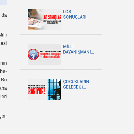
POLİTİKA
ŞARTTIR
LGS
 da
SONUÇLARI
EĞİTİMDEKİ
EŞİTSİZLİĞİN
BELGESİDİR
illi
esi
MİLLİ
DAYANIŞMANIN
TEMELİ
ının
CUMHURİYET,
HUKUK
ebe-
DEVLETİ VE
MİLLET
 Bu
ÇOCUKLARIN
EGEMENLİĞİDİR
GELECEĞİ
daha
OKULDAN
leri
UZAKLAŞTIRILDIKÇA
KARARIYOR
çbir