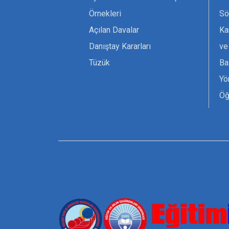
Örnekleri
Sö
Açılan Davalar
Ka
Danıştay Kararları
ve
Tüzük
Ba
Yö
Öğ
Ta
Or
Se
Tü