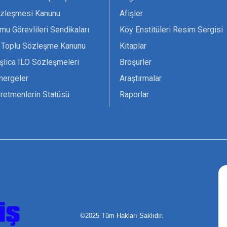
zleşmesi Kanunu
Afişler
mu Görevlileri Sendikaları
Köy Enstitüleri Resim Sergisi
 Toplu Sözleşme Kanunu
Kitaplar
şlıca ILO Sözleşmeleri
Broşürler
nergeler
Araştırmalar
retmenlerin Statüsü
Raporlar
vsiyesi 1966 ILO-UNESCO
TÖS Arşivi
tak Belgesi
Ekenek Dergimiz
çim Formları
Pankartlar
zük
Kokartlar
Kamucu Eğitim
©2025 Tüm Hakları Saklıdır.