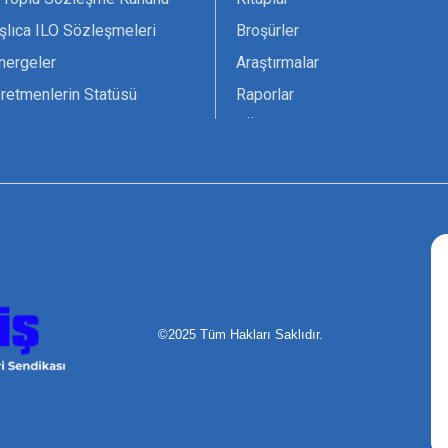
şlıca ILO Sözleşmeleri
Broşürler
nergeler
Araştırmalar
retmenlerin Statüsü
Raporlar
vsiyesi 1966 ILO-UNESCO
TÖS Arşivi
tak Belgesi
Ekenek Dergimiz
çim Formları
Pankartlar
zük
Kokartlar
Kamucu Eğitim
©2025 Tüm Hakları Saklıdır.