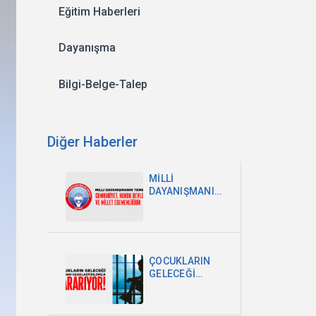
Eğitim Haberleri
Dayanışma
Bilgi-Belge-Talep
Diğer Haberler
MİLLİ
DAYANIŞMANIN
TEMELİ
CUMHURİYET,
HUKUK
DEVLETİ VE
MİLLET
ÇOCUKLARIN
EGEMENLİĞİDİR
GELECEĞİ
OKULDAN
UZAKLAŞTIRILDIKÇA
KARARIYOR