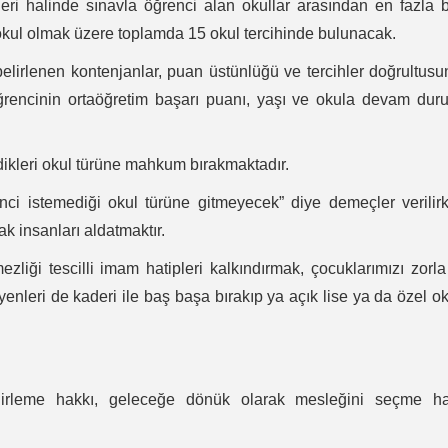
leri halinde sınavla öğrenci alan okullar arasından en fazla 
okul olmak üzere toplamda 15 okul tercihinde bulunacak.
belirlenen kontenjanlar, puan üstünlüğü ve tercihler doğrultus
ğrencinin ortaöğretim başarı puanı, yaşı ve okula devam du
dikleri okul türüne mahkum bırakmaktadır.
i istemediği okul türüne gitmeyecek” diye demeçler verilir
k insanları aldatmaktır.
ezliği tescilli imam hatipleri kalkındırmak, çocuklarımızı zorl
enleri de kaderi ile baş başa bırakıp ya açık lise ya da özel o
elirleme hakkı, geleceğe dönük olarak mesleğini seçme ha