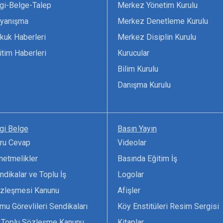
lgi-Belge-Talep
Merkez Yönetim Kurulu
yanışma
Merkez Denetleme Kurulu
kuk Haberleri
Merkez Disiplin Kurulu
itim Haberleri
Kurucular
Bilim Kurulu
Danışma Kurulu
lgi Belge
Basın Yayın
ru Cevap
Videolar
netmelikler
Basında Eğitim İş
ndikalar ve Toplu İş
Logolar
zleşmesi Kanunu
Afişler
mu Görevlileri Sendikaları
Köy Enstitüleri Resim Sergisi
 Toplu Sözleşme Kanunu
Kitaplar