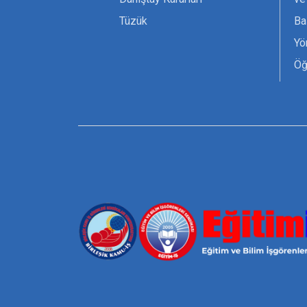
Tüzük
Ba
Yö
Öğ
Ta
Or
Se
Tü