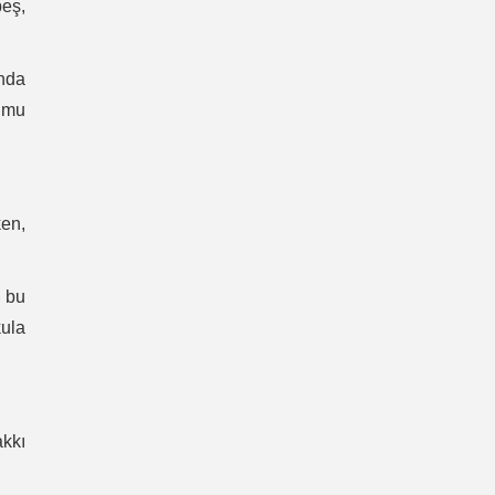
beş,
unda
rumu
ken,
a bu
kula
kkı