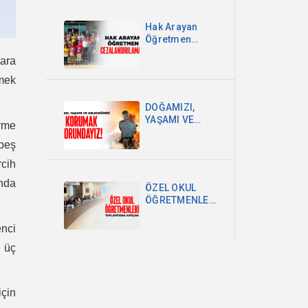
Hak Arayan
Öğretmen
Cezalandırılamaz!
lara
rmek
DOĞAMIZI,
YAŞAMI VE
irme
GELECEĞİMİZİ
 beş
KORUMAK
ZORUNDAYIZ!
rcih
nda
ÖZEL OKUL
ÖĞRETMENLERİ
TOPLANTISINA
KATILDIK
enci
k üç
için