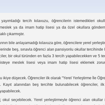
 yayımladığı tercih kılavuzu, öğrencilerin istemedikleri okul
ını meslek ya da imam hatip lisesi ya da özel okullara gönde
lı çıkarmıştır.
rının bile anlayamadığı kılavuza göre, öğrencilere yerel yerleşt
hlerinde beş, sınavla öğrenci alan pansiyonlu okullar tercihinde
iler, bir okul türünden en fazla 3 tercih yapabilecekken ve 5 te
 listeye meslek lisesi veya imam hatip lisesi eklemek zoru
 ikiye düşecek. Öğrenciler ilk olarak “Yerel Yerleştirme İle Öğr
 Kayıt alanından beş tercihte bulunabilecek öğrenciler, il
 yapabilecek.
 okul seçebilecek. Yerel yerleştirmeyle öğrenci alan okullar 