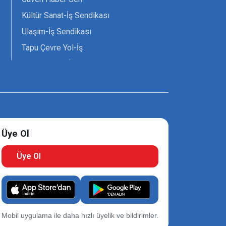
Kültür Sanat-İş Sendikası
Ulaşım-İş Sendikası
Tapu Çevre Yol-İş
Tarım Orman-İş Sendikası
Tüm Yerel-Sen
Uzman Diyanet - Sen
Üye Ol
Üye Ol
Mobil uygulama ile daha hızlı üyelik ve bildirimler.