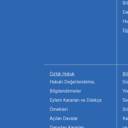
Bi
Da
Hu
Eğ
Özlük Hukuk
Bi
Hukuki Değerlendirme,
So
Bilgilendirmeler
Yö
Eylem Kararları ve Dilekçe
Se
Örnekleri
Sö
Açılan Davalar
Ka
Danıştay Kararları
ve