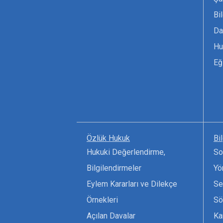
Bi
Da
Hu
Eğ
Özlük Hukuk
Bi
Hukuki Değerlendirme,
So
Bilgilendirmeler
Yö
Eylem Kararları ve Dilekçe
Se
Örnekleri
Sö
Açılan Davalar
Ka