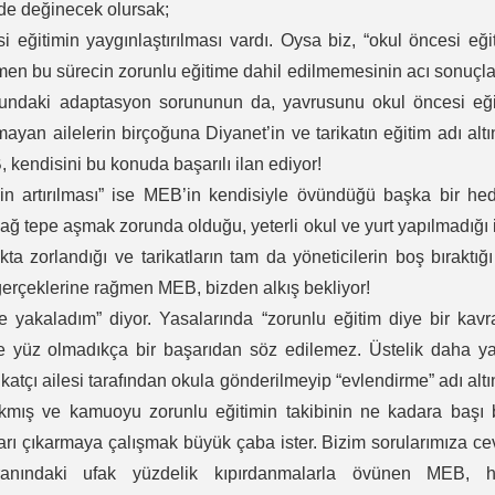
nde değinecek olursak;
eğitimin yaygınlaştırılması vardı. Oysa biz, “okul öncesi eği
en bu sürecin zorunlu eğitime dahil edilmemesinin acı sonuçla
oğundaki adaptasyon sorununun da, yavrusunu okul öncesi eğ
an ailelerin birçoğuna Diyanet’in ve tarikatın eğitim adı alt
kendisini bu konuda başarılı ilan ediyor!
n artırılması” ise MEB’in kendisiyle övündüğü başka bir hed
ağ tepe aşmak zorunda olduğu, yeterli okul ve yurt yapılmadığı 
 zorlandığı ve tarikatların tam da yöneticilerin boş bıraktığ
erçeklerine rağmen MEB, bizden alkış bekliyor!
yakaladım” diyor. Yasalarında “zorunlu eğitim diye bir kavr
e yüz olmadıkça bir başarıdan söz edilemez. Üstelik daha ya
atçı ailesi tarafından okula gönderilmeyip “evlendirme” adı alt
 çıkmış ve kamuoyu zorunlu eğitimin takibinin ne kadara başı
arı çıkarmaya çalışmak büyük çaba ister. Bizim sorularımıza c
nındaki ufak yüzdelik kıpırdanmalarla övünen MEB, h