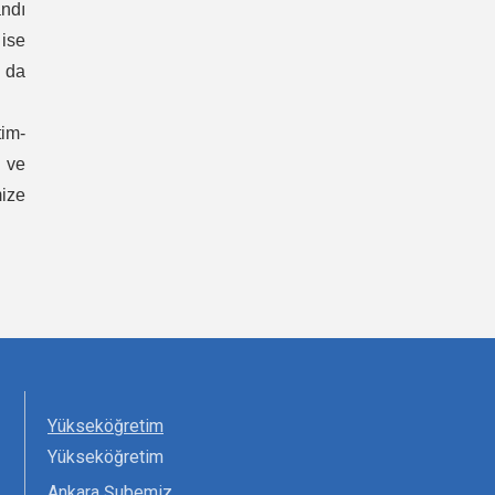
andı
 ise
a da
tim-
l ve
mize
Yükseköğretim
Yükseköğretim
Ankara Şubemiz