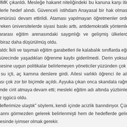
MK çıkarıldı. Mesleğe hakaret niteliğindeki bu kanuna karşı iti
lerle hedef alındı. Güvenceli istihdam Anayasal bir hak olma
ömürüsü devam ettirildi. Ataması yapılmayan öğretmenler ord
ken üniversitelerde siyasi baskı arttı, antidemokratik yönteml
slararası eğitim arenasındaki saygınlığı ve gelişmiş ülkeler
e biraz daha düşürülmüş oldu.
dı: İkili ve taşımalı eğitim garabetleri ile kalabalık sınıflarda eğ
sürecinde yaşadıkları öğrenme kaybı giderilmedi. Derin yoksu
lkesine uygun politikalar belirlemeyen yöneticiler yüzünden çok
 içti, aç karnına derslere girdi. Ailesi varlıklı öğrenci ile ai
sı çok zor bir biçimde açıldı. Ayyuka çıkan onca skandala ra
imde cirit atmaya devam etti; mesleki eğitim adı altında yüzbinl
z işgücü oldu.
flerimize ulaştık” söylemi, kendi içinde acizlik barındırıyor. Ç
larını görmezden gelerek belirlenmişti hem de hedeflerde gel
esinde iyimser olmak gerekir.