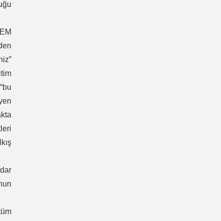
duğu
ESEM
mden
niz”
itim
 “bu
iyen
akta
leri
lkış
adar
onun
tüm