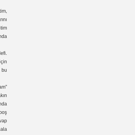
tim,
rını
itim
ında
efi.
için
ı bu
am”
kın
ında
 boş
evap
ala