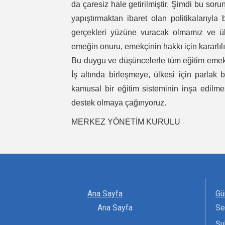
da çaresiz hale getirilmiştir. Şimdi bu sor
yapıştırmaktan ibaret olan politikalarıyla
gerçekleri yüzüne vuracak olmamız ve ülk
emeğin onuru, emekçinin hakkı için kararl
Bu duygu ve düşüncelerle tüm eğitim emekçi
İş altında birleşmeye, ülkesi için parlak
kamusal bir eğitim sisteminin inşa edilme
destek olmaya çağırıyoruz.
MERKEZ YÖNETİM KURULU
Ana Sayfa
Gü
Ana Sayfa
Se
Şu