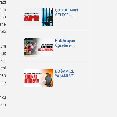
razı
DEVLETİ VE
MİLLET
sına
ÇOCUKLARIN
EGEMENLİĞİDİR
GELECEĞİ
usu
OKULDAN
erle
UZAKLAŞTIRILDIKÇA
KARARIYOR
deki
Hak Arayan
Öğretmen
itim
Cezalandırılamaz!
lluk
 zor
lesi
DOĞAMIZI,
ğmen
YAŞAMI VE
GELECEĞİMİZİ
erce
KORUMAK
ZORUNDAYIZ!
ünkü
inen