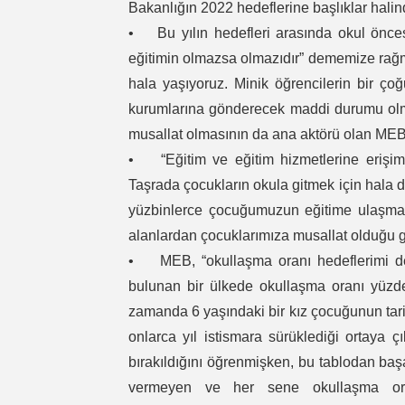
Bakanlığın 2022 hedeflerine başlıklar hali
• Bu yılın hedefleri arasında okul öncesi 
eğitimin olmazsa olmazıdır” dememize rağm
hala yaşıyoruz. Minik öğrencilerin bir ç
kurumlarına gönderecek maddi durumu olmay
musallat olmasının da ana aktörü olan MEB, 
• “Eğitim ve eğitim hizmetlerine erişimi
Taşrada çocukların okula gitmek için hala d
yüzbinlerce çocuğumuzun eğitime ulaşmakta
alanlardan çocuklarımıza musallat olduğu g
• MEB, “okullaşma oranı hedeflerimi de 
bulunan bir ülkede okullaşma oranı yüzd
zamanda 6 yaşındaki bir kız çocuğunun tarik
onlarca yıl istismara sürüklediği ortaya
bırakıldığını öğrenmişken, bu tablodan baş
vermeyen ve her sene okullaşma ora