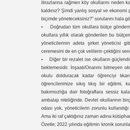
itirazlarına rağmen köy okullarını neden k
kaldınız? Şimdi yanlış sosyal ve ekonomi p
biçimde yöneteceksiniz?” sorularını hala g
• Doğrudan tüm okullara bütçe gönderme
okullara yıllık olarak gönderilen bu bütçen
yöneticilerinin adeta şirket yöneticisi 
ceremesini de en çok velilerin çektiğini se
• Diğer bir rezalet ise okulların güçlendi
beklemesidir. İnşaatı/Onarımı bitmeyen ok
okulu dolduracak kadar öğrenciyi tıkan
öğrencilerimize sıkış tıkış bir eğitimi, 
bakımsızlığa dair fotoğraflara sessiz ka
ambalajı niteliğinde. Devlet okullarının bi
odası yok, yöneticilerin zorunlu kullandığı 
Ama iki raf çaktığınız zaman adına kütüphan
Özetle; 2022 yılında eğitimin kronik sorunla