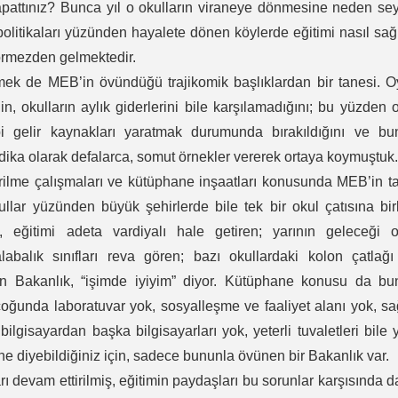
apattınız? Bunca yıl o okulların viraneye dönmesine neden sey
olitikaları yüzünden hayalete dönen köylerde eğitimi nasıl sağl
örmezden gelmektedir.
k de MEB’in övündüğü trajikomik başlıklardan bir tanesi. O
in, okulların aylık giderlerini bile karşılamadığını; bu yüzden 
gibi gelir kaynakları yaratmak durumunda bırakıldığını ve b
ndika olarak defalarca, somut örnekler vererek ortaya koymuştuk
rilme çalışmaları ve kütüphane inşaatları konusunda MEB’in ta
ullar yüzünden büyük şehirlerde bile tek bir okul çatısına bi
, eğitimi adeta vardiyalı hale getiren; yarının geleceği o
kalabalık sınıfları reva gören; bazı okullardaki kolon çatlağ
lan Bakanlık, “işimde iyiyim” diyor. Kütüphane konusu da b
rçoğunda laboratuvar yok, sosyalleşme ve faaliyet alanı yok, sa
bilgisayardan başka bilgisayarları yok, yeterli tuvaletleri bile 
e diyebildiğiniz için, sadece bununla övünen bir Bakanlık var.
rı devam ettirilmiş, eğitimin paydaşları bu sorunlar karşısında 