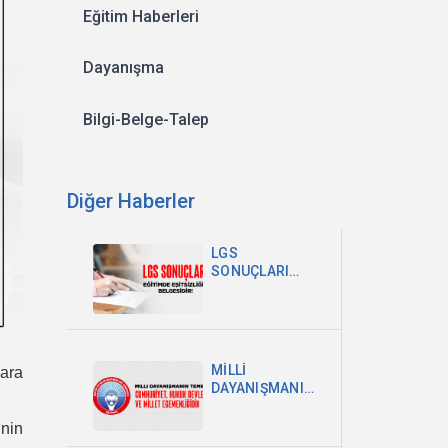
Eğitim Haberleri
Dayanışma
Bilgi-Belge-Talep
Diğer Haberler
LGS
SONUÇLARI
EĞİTİMDEKİ
EŞİTSİZLİĞİN
BELGESİDİR
MİLLİ
kara
DAYANIŞMANIN
TEMELİ
CUMHURİYET,
inin
HUKUK