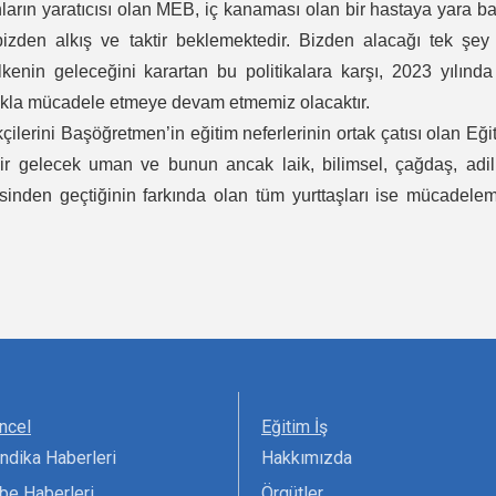
unların yaratıcısı olan MEB, iç kanaması olan bir hastaya yara b
 bizden alkış ve taktir beklemektedir. Bizden alacağı tek şey
enin geleceğini karartan bu politikalara karşı, 2023 yılınd
ılıkla mücadele etmeye devam etmemiz olacaktır.
lerini Başöğretmen’in eğitim neferlerinin ortak çatısı olan Eği
 bir gelecek uman ve bunun ancak laik, bilimsel, çağdaş, adi
sinden geçtiğinin farkında olan tüm yurttaşları ise mücadele
ncel
Eğitim İş
ndika Haberleri
Hakkımızda
be Haberleri
Örgütler