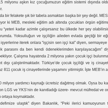
1.5 milyonu aşkın kız çocuğumuzun eğitim sistemi dışında ol
r.
 da bir felakete şık bir tabela asmaktan başka bir şey değil. M
yor ki MEB, mesleki eğitim adı altında çocukları örgün eğiti
 “yeteri kadar azimle çalışırsanız bu ülkede her şey olabilirsi
rumda. Yoksulluğun ve işçiliğin aileden evlada geçtiği bir eğ
işyerlerine iterek onlara “işçisin sen işçi kal” diyen, sermayeye
lik parasını da ben kendi ödeneklerimden karşılayacağım” d
ekliyor. Çalışma hayatında 2 milyona yakın çocuk işçi bulunm
 dışı çalıştırılmaktadır. Türkiye’de çocuk işçiliği ve iş cinayet
811 çocuk iş cinayetlerinde yaşamını yitirmiştir. İşte MEB’in a
 milyon yardımcı kaynağı ücretsiz dağıtmış olmak. Oysa bu k
son LGS ve YKS’nin de kanıtladığı üzere- mevcut müfredat ve 
u ortaya koymaktadır.
imize ulaştık” diyen Bakanlık, “Peki ilerici kamuoyunun 