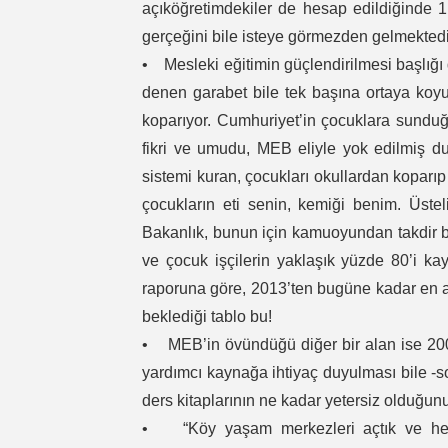
açıköğretimdekiler de hesap edildiğinde 
gerçeğini bile isteye görmezden gelmektedi
• Mesleki eğitimin güçlendirilmesi başlığı
denen garabet bile tek başına ortaya koyu
koparıyor. Cumhuriyet’in çocuklara sunduğu
fikri ve umudu, MEB eliyle yok edilmiş du
sistemi kuran, çocukları okullardan koparıp 
çocukların eti senin, kemiği benim. Üste
Bakanlık, bunun için kamuoyundan takdir b
ve çocuk işçilerin yaklaşık yüzde 80’i kayıt
raporuna göre, 2013’ten bugüne kadar en az 
beklediği tablo bu!
• MEB’in övündüğü diğer bir alan ise 200
yardımcı kaynağa ihtiyaç duyulması bile -
ders kitaplarının ne kadar yetersiz olduğun
• “Köy yaşam merkezleri açtık ve hedef