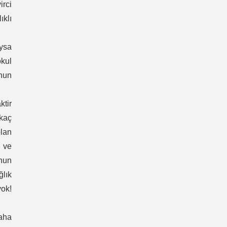
irci
ıklı
ysa
okul
unun
.
ktir
rkaç
lan
ı ve
unun
ğlık
yok!
daha