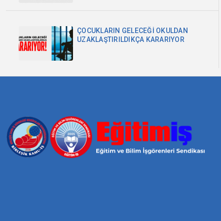
ÇOCUKLARIN GELECEĞİ OKULDAN
UZAKLAŞTIRILDIKÇA KARARIYOR