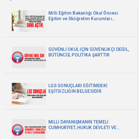
Milli Eğitim Bakanlığı Okul Öncesi
Eğitim ve İlköğretim Kurumları
Yönetmeliğine Dava Açtık
GÜVENLİ OKUL İÇİN GÜVENLİKÇİ DEĞİL,
BÜTÜNCÜL POLİTİKA ŞARTTIR
LGS SONUÇLARI EĞİTİMDEKİ
EŞİTSİZLİĞİN BELGESİDİR
MİLLİ DAYANIŞMANIN TEMELİ
CUMHURİYET, HUKUK DEVLETİ VE
MİLLET EGEMENLİĞİDİR