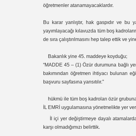
öğretmenler atanamayacaklardır.
Bu karar yanlıştır, hak gaspıdır ve bu 
yayımlayacağı kılavuzda tüm boş kadroların
de sıra çalıştırılmasını hep talep ettik ve yi
Bakanlık yine 45. maddeye koyduğu;
“MADDE 45 – (1) Özür durumuna bağlı yer d
bakımından öğretmen ihtiyacı bulunan eğit
başvuru sayfasına yansıtılır.”
hükmü ile tüm boş kadroları özür grubuna du
İL EMRİ uygulamasına yönetmelikte yer veri
İl içi yer değiştirmeye dayalı atamalard
karşı olmadığımızı belirttik.