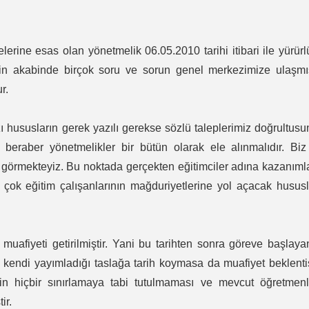
lerine esas olan yönetmelik 06.05.2010 tarihi itibari ile yürür
inin akabinde birçok soru ve sorun genel merkezimize ulaşmış
r.
 hususların gerek yazılı gerekse sözlü taleplerimiz doğrultus
 beraber yönetmelikler bir bütün olarak ele alınmalıdır. Bi
 görmekteyiz. Bu noktada gerçekten eğitimciler adına kazanıml
 çok eğitim çalışanlarının mağduriyetlerine yol açacak husus
t muafiyeti getirilmiştir. Yani bu tarihten sonra göreve başlaya
k kendi yayımladığı taslağa tarih koymasa da muafiyet beklenti
nin hiçbir sınırlamaya tabi tutulmaması ve mevcut öğretmenl
ir.