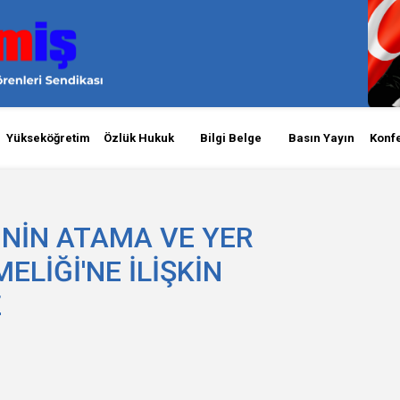
Yükseköğretim
Özlük Hukuk
Bilgi Belge
Basın Yayın
Konf
NİN ATAMA VE YER
LİĞİ'NE İLİŞKİN
Z