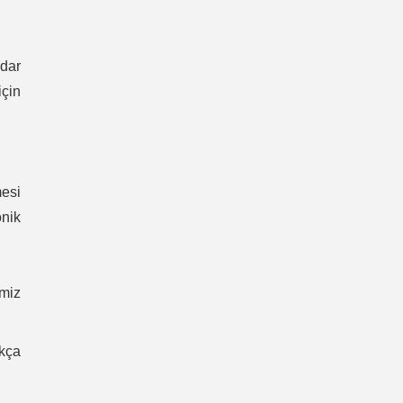
dar
için
mesi
onik
imiz
okça