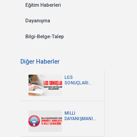
Eğitim Haberleri
Dayanışma
Bilgi-Belge-Talep
Diğer Haberler
LGS
SONUÇLARI
EĞİTİMDEKİ
EŞİTSİZLİĞİN
BELGESİDİR
MİLLİ
DAYANIŞMANIN
TEMELİ
CUMHURİYET,
HUKUK