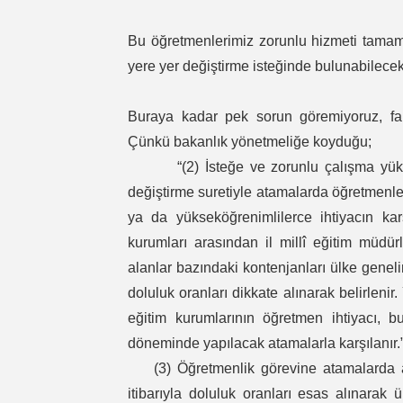
Bu öğretmenlerimiz zorunlu hizmeti tamaml
yere yer değiştirme isteğinde bulunabilecek
Buraya kadar pek sorun göremiyoruz, fakat
Çünkü bakanlık yönetmeliğe koyduğu;
“(2) İsteğe ve zorunlu çalışma yükümlü
değiştirme suretiyle atamalarda öğretmenler
ya da yükseköğrenimlilerce ihtiyacın karş
kurumları arasından il millî eğitim müdürl
alanlar bazındaki kontenjanları ülke geneli
doluluk oranları dikkate alınarak belirleni
eğitim kurumlarının öğretmen ihtiyacı,
döneminde yapılacak atamalarla karşılanır.
(3) Öğretmenlik görevine atamalarda adayl
itibarıyla doluluk oranları esas alınarak 