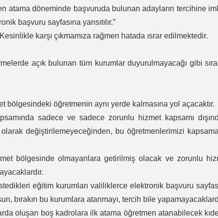
tmen atama döneminde başvuruda bulunan adayların tercihine i
onik başvuru sayfasına yansıtılır.”
 Kesinlikle karşı çıkmamıza rağmen hatada ısrar edilmektedir.
irmelerde açık bulunan tüm kurumlar duyurulmayacağı gibi sır
et bölgesindeki öğretmenin aynı yerde kalmasına yol açacaktır.
samında sadece ve sadece zorunlu hizmet kapsamı dışınd
u olarak değiştirilemeyeceğinden, bu öğretmenlerimizi kapsam
met bölgesinde olmayanlara getirilmiş olacak ve zorunlu hiz
ayacaklardır.
dikleri eğitim kurumları valiliklerce elektronik başvuru sayfa
lsun, bırakın bu kurumlara atanmayı, tercih bile yapamayacaklard
larda oluşan boş kadrolara ilk atama öğretmen atanabilecek kıd