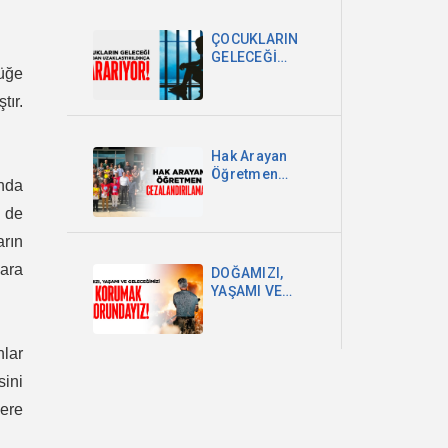
DEVLETİ VE
MİLLET
ÇOCUKLARIN
EGEMENLİĞİDİR
GELECEĞİ
lüğe
OKULDAN
UZAKLAŞTIRILDIKÇA
tır.
KARARIYOR
Hak Arayan
Öğretmen
unda
Cezalandırılamaz!
z de
arın
lara
DOĞAMIZI,
YAŞAMI VE
GELECEĞİMİZİ
KORUMAK
ZORUNDAYIZ!
nlar
sini
ere