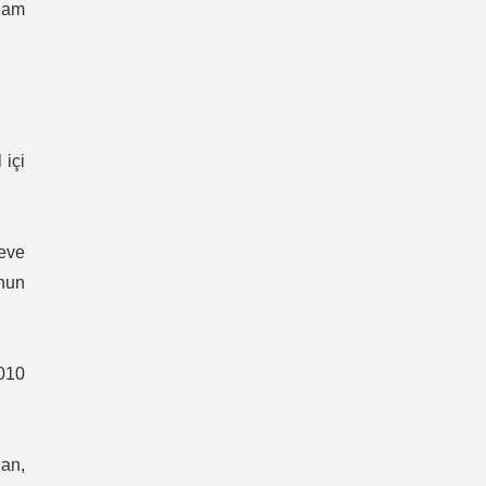
lam
 içi
reve
unun
2010
an,