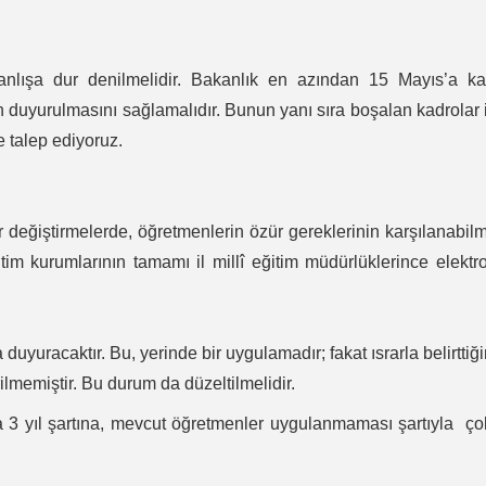
yanlışa dur denilmelidir. Bakanlık en azından 15 Mayıs’a ka
 duyurulmasını sağlamalıdır. Bunun yanı sıra boşalan kadrolar 
ne talep ediyoruz.
eğiştirmelerde, öğretmenlerin özür gereklerinin karşılanabil
im kurumlarının tamamı il millî eğitim müdürlüklerince elektr
yuracaktır. Bu, yerinde bir uygulamadır; fakat ısrarla belirttiğ
lmemiştir. Bu durum da düzeltilmelidir.
a 3 yıl şartına, mevcut öğretmenler uygulanmaması şartıyla ç