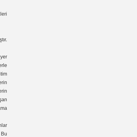
leri
tır.
yer
erle
itim
erin
erin
uşan
ama
nlar
. Bu