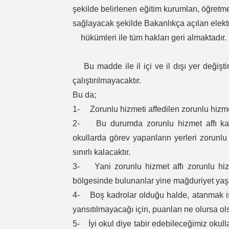
şekilde belirlenen eğitim kurumları, öğre
sağlayacak şekilde Bakanlıkça açılan elektr
hükümleri ile tüm hakları geri almaktadır.
Bu madde ile il içi ve il dışı yer değişt
çalıştırılmayacaktır.
Bu da;
1- Zorunlu hizmeti affedilen zorunlu hizm
2- Bu durumda zorunlu hizmet affı kap
okullarda görev yapanların yerleri zorunl
sınırlı kalacaktır.
3- Yani zorunlu hizmet affı zorunlu hiz
bölgesinde bulunanlar yine mağduriyet yaş
4- Boş kadrolar olduğu halde, atanmak iste
yansıtılmayacağı için, puanları ne olursa o
5- İyi okul diye tabir edebileceğimiz okul