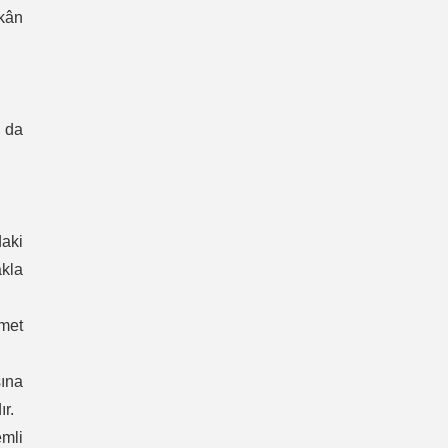
mkân
a da
aki
akla
met
sına
ır.
emli