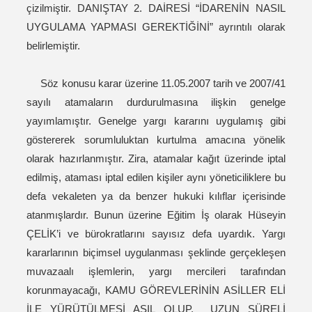
çizilmiştir. DANIŞTAY 2. DAİRESİ “İDARENİN NASIL
UYGULAMA YAPMASI GEREKTİĞİNİ” ayrıntılı olarak
belirlemiştir.
Söz konusu karar üzerine 11.05.2007 tarih ve 2007/41
sayılı atamaların durdurulmasına ilişkin genelge
yayımlamıştır. Genelge yargı kararını uygulamış gibi
göstererek sorumluluktan kurtulma amacına yönelik
olarak hazırlanmıştır. Zira, atamalar kağıt üzerinde iptal
edilmiş, ataması iptal edilen kişiler aynı yöneticiliklere bu
defa vekaleten ya da benzer hukuki kılıflar içerisinde
atanmışlardır. Bunun üzerine Eğitim İş olarak Hüseyin
ÇELİK’i ve bürokratlarını sayısız defa uyardık. Yargı
kararlarının biçimsel uygulanması şeklinde gerçekleşen
muvazaalı işlemlerin, yargı mercileri tarafından
korunmayacağı, KAMU GÖREVLERİNİN ASİLLER ELİ
İLE YÜRÜTÜLMESİ ASIL OLUP, UZUN SÜRELİ