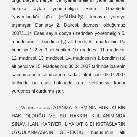
öngörmeyen, kariyer ve liyakat ilkelerini yerle bir eden
hukuka aykırı yönetmeliğin Resmi Gazetede
“yayımlandığı gün” (EĞİTİM-İŞ), konuyu yargıya
taşımıştır. Danıştay 2. Dairesi, davacısı olduğumuz
2007/1114 Esas sayılı dosya üzerinden yönetmeliğin 5.
maddesinin 1. bendinin (ç) alt bendi, 8. maddesinin 1/a
bendinin 1, 2 ve 3. alt bentleri, 10. maddesi, 11. maddesi,
12. maddesi, 13. maddesi, 14. maddesinin 1. bendinin (a)
alt bendi ve 15. Maddesinin; 30.04.2007 tarihinde idarenin
savunmasının alınmasına kadar, akabinde 03.07.2007
tarihinde ise esas hakkında karar verilinceye kadar
yürütmesini durdurmuştur.
Verilen kararda ATANMA İSTEMİNİN HUKUKİ BİR
HAK OLDUĞU VE BU HAKKIN KULLANIMINDA
SINAV, İLAN, KARİYER, LİYAKAT GİBİ KISTASLARIN
UYGULANMASININ GEREKTİĞİ hususunun altı