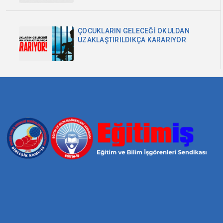
ÇOCUKLARIN GELECEĞİ OKULDAN
UZAKLAŞTIRILDIKÇA KARARIYOR