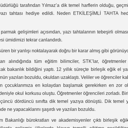
dürlüğü tarafından Yılmaz’a dik temel harflerin olduğu, geçm
kli yazı tahtası hediye edildi. Neden ETKİLEŞİMLİ TAHTA hed
e parmak gelişimleri açısından, yazı tahtalarının tebeşirli olmas
si ümidimizi tekrar canlandırdı.
süren bir yanlışı noktalayarak doğru bir karar almış gibi görünüyo
arı alındığında tüm eğitim bilimciler, STK’lar, öğretmenle
bakanlık bildiğini yaptı. 12 yıllık süreçte birleşik eğik el ya
ün yazıları bozuldu, okuldan uzaklaştı. Veliler ve öğrenciler k
tan çocuklarımıza en kolaydan başlamak gerekirken en zor o
niyle okul korkusu oluştu. Öğretmenler öğrencileri zorladı. Bir
sı üçüncü dördüncü sınıfta dik temel yazıya dönüştü. Dik temel 
inde ne yapacaklarını şaşırdı ve yazıları bozuldu.
 Bakanlığı bürokratları ve akademisyenler çıktı birleşik eği