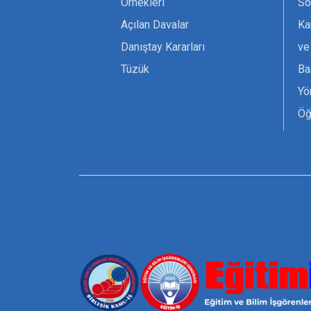
Örnekleri
Sö
Açılan Davalar
Ka
Danıştay Kararları
ve
Tüzük
Ba
Yö
Öğ
Ta
Or
Se
Tü