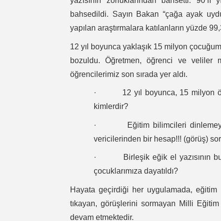
yazısının zorluklarından bahsetti. 90’lı 
bahsedildi. Sayın Bakan “çağa ayak uydur
yapılan araştırmalara katılanların yüzde 99,3’
12 yıl boyunca yaklaşık 15 milyon çocuğumu
bozuldu. Öğretmen, öğrenci ve veliler
öğrencilerimiz son sırada yer aldı.
· 12 yıl boyunca, 15 milyon öğr
kimlerdir?
· Eğitim bilimcileri dinlemeyen,
vericilerinden bir hesap!!! (görüş) 
· Birleşik eğik el yazısının bu 
çocuklarımıza dayatıldı?
Hayata geçirdiği her uygulamada, eğitim u
tıkayan, görüşlerini sormayan Milli Eğitim
devam etmektedir.