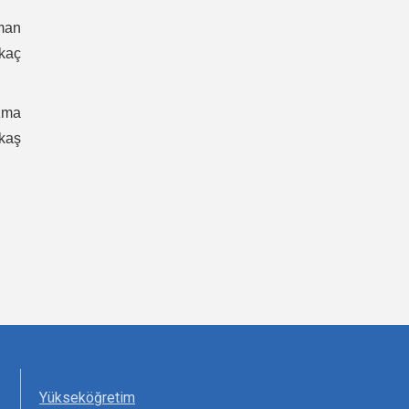
zman
 kaç
azma
kaş
Yükseköğretim