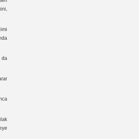
nden
ini,
limi
nda
 da
rar
nca
ulak
meye