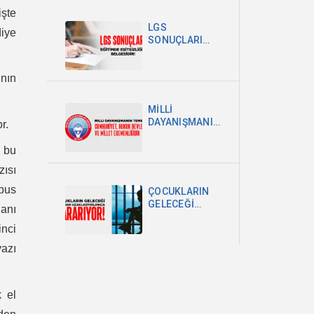
POLİTİKA
işte
ŞARTTIR
LGS
iye
SONUÇLARI
EĞİTİMDEKİ
EŞİTSİZLİĞİN
BELGESİDİR
ının
MİLLİ
DAYANIŞMANIN
r.
TEMELİ
CUMHURİYET,
r bu
HUKUK
zısı
DEVLETİ VE
MİLLET
abus
ÇOCUKLARIN
EGEMENLİĞİDİR
GELECEĞİ
lanı
OKULDAN
inci
UZAKLAŞTIRILDIKÇA
KARARIYOR
yazı
k el