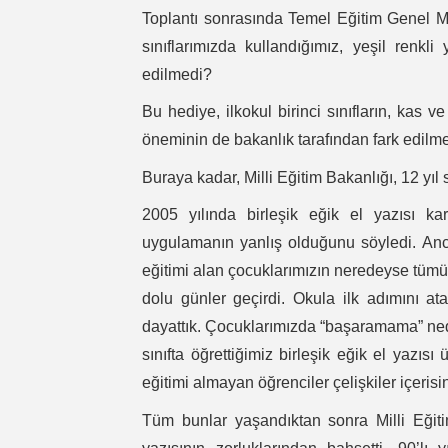
Toplantı sonrasında Temel Eğitim Genel Mü
sınıflarımızda kullandığımız, yeşil ren
edilmedi?
Bu hediye, ilkokul birinci sınıfların, kas v
öneminin de bakanlık tarafından fark edilme
Buraya kadar, Milli Eğitim Bakanlığı, 12 yıl 
2005 yılında birleşik eğik el yazısı kar
uygulamanın yanlış olduğunu söyledi. Ancak 
eğitimi alan çocuklarımızın neredeyse tümün
dolu günler geçirdi. Okula ilk adımını a
dayattık. Çocuklarımızda “başaramama” nede
sınıfta öğrettiğimiz birleşik eğik el yazı
eğitimi almayan öğrenciler çelişkiler içeris
Tüm bunlar yaşandıktan sonra Milli Eğitim