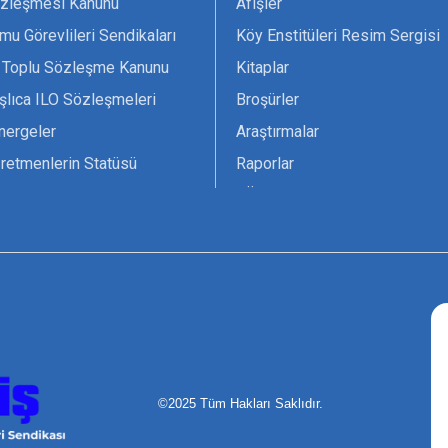
zleşmesi Kanunu
Afişler
mu Görevlileri Sendikaları
Köy Enstitüleri Resim Sergisi
 Toplu Sözleşme Kanunu
Kitaplar
şlıca ILO Sözleşmeleri
Broşürler
nergeler
Araştırmalar
retmenlerin Statüsü
Raporlar
vsiyesi 1966 ILO-UNESCO
TÖS Arşivi
tak Belgesi
Ekenek Dergimiz
çim Formları
Pankartlar
zük
Kokartlar
Kamucu Eğitim
©2025 Tüm Hakları Saklıdır.