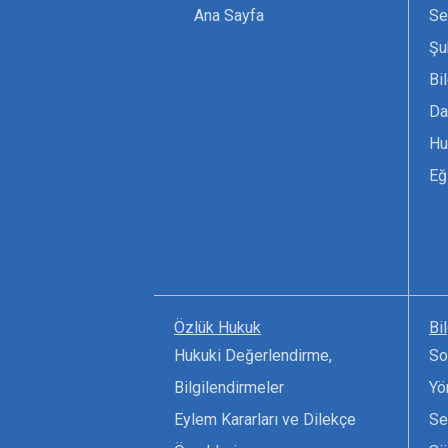
Ana Sayfa
Se
Şu
Bi
Da
Hu
Eğ
Özlük Hukuk
Bi
Hukuki Değerlendirme,
So
Bilgilendirmeler
Yö
Eylem Kararları ve Dilekçe
Se