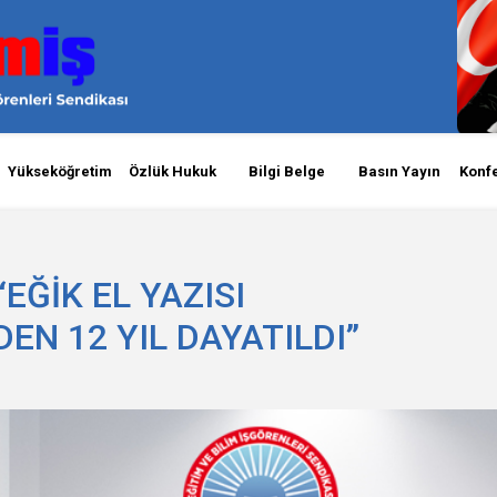
Yükseköğretim
Özlük Hukuk
Bilgi Belge
Basın Yayın
Konf
EĞİK EL YAZISI
EN 12 YIL DAYATILDI”