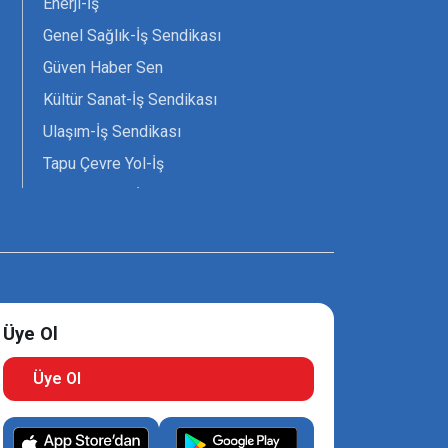
Enerji-İş
Genel Sağlık-İş Sendikası
Güven Haber Sen
Kültür Sanat-İş Sendikası
Ulaşım-İş Sendikası
Tapu Çevre Yol-İş
Tarım Orman-İş Sendikası
Tüm Yerel-Sen
Uzman Diyanet - Sen
Üye Ol
Üye Ol