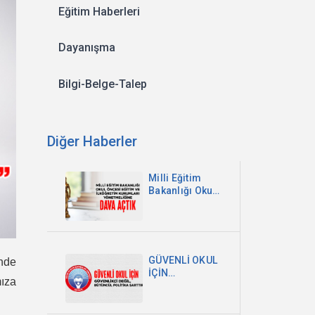
Eğitim Haberleri
Dayanışma
Bilgi-Belge-Talep
Diğer Haberler
Milli Eğitim
Bakanlığı Okul
Öncesi Eğitim
ve İlköğretim
Kurumları
Yönetmeliğine
Dava Açtık
GÜVENLİ OKUL
inde
İÇİN
mıza
GÜVENLİKÇİ
DEĞİL,
BÜTÜNCÜL