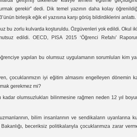
yıllarda gelişmiş ülkelerde klavye temelli eğitime geçildiği
mak gerekir” dedi. Dik temel yazının daha kolay öğrenildiğ
ünün birleşik eğik el yazısına karşı görüş bildirdiklerini anlattı.
z bu zorlu kulvarda koşturuldu. Özgüvenleri yok edildi. Okul ik
 mutsuz edildi. OECD, PISA 2015 ‘Öğrenci Refahı’ Raporu
enciye yapılan bu olumsuz uygulamanın sorumluları kim ya
 çocuklarımızın iyi eğitim almasını engelleyen dönemin ka
sormak gerekmez mi?
kadar olumsuzlukları bilinmesine rağmen neden 12 yıl boyu
zmanlarının, bilim insanlarının ve sendikaların uyarılarına k
 Bakanlığı, beceriksiz politikalarıyla çocuklarımıza zarar ver