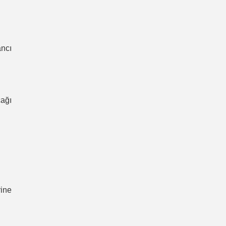
ancı
ağı
ine