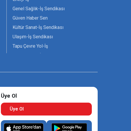
Genel Sağlık-İş Sendikası
Güven Haber Sen
Kültür Sanat-İş Sendikası
Ulaşım-İş Sendikası
Tapu Çevre Yol-İş
Tarım Orman-İş Sendikası
Tüm Yerel-Sen
Uzman Diyanet - Sen
Üye Ol
Üye Ol