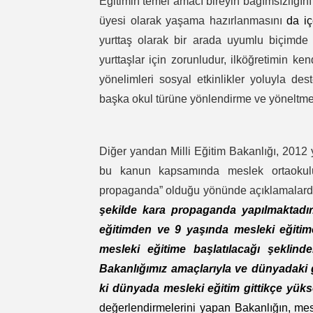
Eğitimin temel amacı bireyin bağımsızlığı
üyesi olarak yaşama hazırlanmasını
da iç
yurttaş olarak bir arada uyumlu biçimde y
yurttaşlar için zorunludur, ilköğretimin k
yönelimleri sosyal etkinlikler yoluyla de
başka okul türüne yönlendirme ve yöneltme
Diğer yandan Milli Eğitim Bakanlığı, 2012 
bu kanun kapsamında meslek ortaokulu
propaganda” olduğu yönünde açıklamalar
şekilde kara propaganda yapılmaktadır.
eğitimden ve 9 yaşında mesleki eğiti
mesleki eğitime başlatılacağı şeklind
Bakanlığımız amaçlarıyla ve dünyadaki 
ki dünyada mesleki eğitim gittikçe yük
değerlendirmelerini yapan Bakanlığın, me