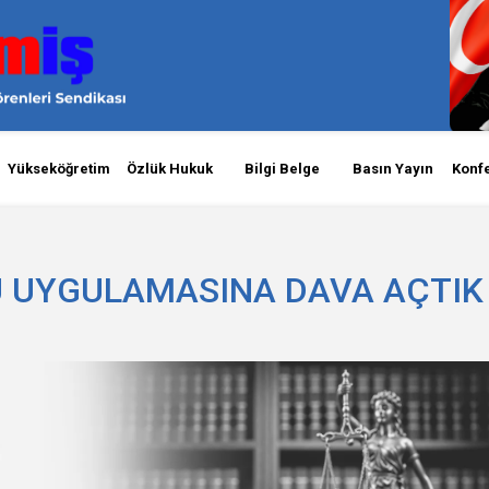
Yükseköğretim
Özlük Hukuk
Bilgi Belge
Basın Yayın
Konf
 UYGULAMASINA DAVA AÇTIK