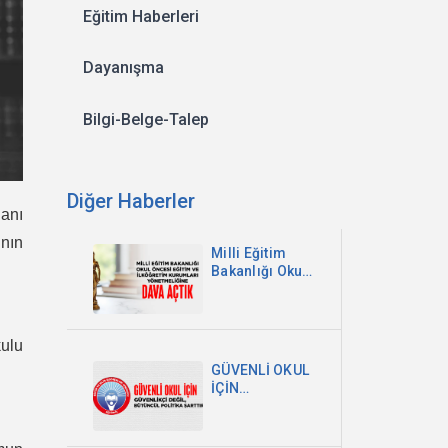
Eğitim Haberleri
Dayanışma
Bilgi-Belge-Talep
Diğer Haberler
lanı
ının
Milli Eğitim
Bakanlığı Okul
Öncesi Eğitim
ve İlköğretim
Kurumları
Yönetmeliğine
kulu
Dava Açtık
GÜVENLİ OKUL
İÇİN
GÜVENLİKÇİ
DEĞİL,
BÜTÜNCÜL