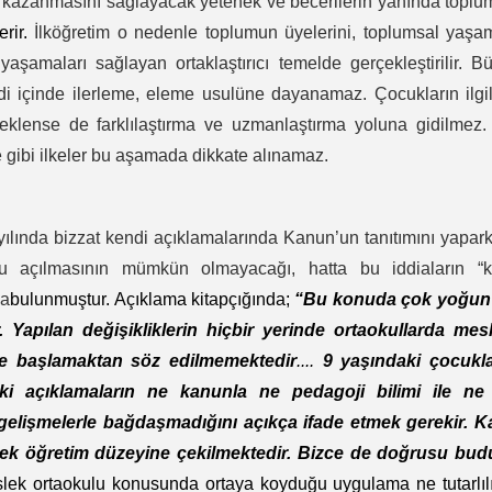
nı kazanmasını sağlayacak yetenek ve becerilerin yanında topl
erir.
İlköğretim o nedenle toplumun üyelerini, toplumsal yaş
aşamaları sağlayan ortaklaştırıcı temelde gerçekleştirilir. B
endi içinde ilerleme, eleme usulüne dayanamaz. Çocukların ilgil
steklense de farklılaştırma ve uzmanlaştırma yoluna gidilmez.
 gibi ilkeler bu aşamada dikkate alınamaz.
yılında bizzat kendi açıklamalarında Kanun’un tanıtımını yapar
 açılmasının mümkün olmayacağı, hatta bu iddiaların “k
da
bulunmuştur. Açıklama kitapçığında;
“Bu konuda çok yoğun 
 Yapılan değişikliklerin hiçbir yerinde ortaokullarda mesl
me başlamaktan söz edilmemektedir
....
9 yaşındaki çocukla
eki açıklamaların ne kanunla ne pedagoji bilimi ile ne
gelişmelerle bağdaşmadığını açıkça ifade etmek gerekir. Ka
sek öğretim düzeyine çekilmektedir. Bizce de doğrusu budu
slek ortaokulu konusunda ortaya koyduğu uygulama ne tutarlıl