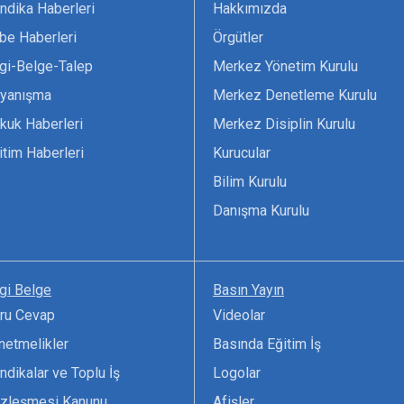
ndika Haberleri
Hakkımızda
be Haberleri
Örgütler
lgi-Belge-Talep
Merkez Yönetim Kurulu
yanışma
Merkez Denetleme Kurulu
kuk Haberleri
Merkez Disiplin Kurulu
itim Haberleri
Kurucular
Bilim Kurulu
Danışma Kurulu
lgi Belge
Basın Yayın
ru Cevap
Videolar
netmelikler
Basında Eğitim İş
ndikalar ve Toplu İş
Logolar
zleşmesi Kanunu
Afişler