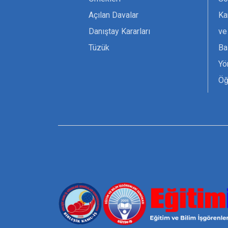
Açılan Davalar
Ka
Danıştay Kararları
ve
Tüzük
Ba
Yö
Öğ
Ta
Or
Se
Tü