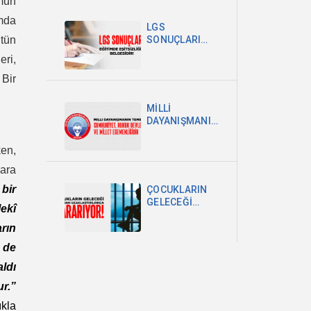
umun
POLİTİKA
amda
ŞARTTIR
LGS
ütün
SONUÇLARI
EĞİTİMDEKİ
eri,
EŞİTSİZLİĞİN
BELGESİDİR
 Bir
MİLLİ
DAYANIŞMANIN
TEMELİ
CUMHURİYET,
ken,
HUKUK
ara
DEVLETİ VE
MİLLET
bir
ÇOCUKLARIN
EGEMENLİĞİDİR
GELECEĞİ
ekî
OKULDAN
UZAKLAŞTIRILDIKÇA
rın
KARARIYOR
 de
ldı
r.”
ıkla