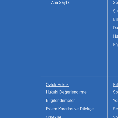
Ana Sayfa
Se
Şu
Bi
Da
Hu
Eğ
Özlük Hukuk
Bi
Hukuki Değerlendirme,
So
Bilgilendirmeler
Yö
Eylem Kararları ve Dilekçe
Se
Örnekleri
Sö