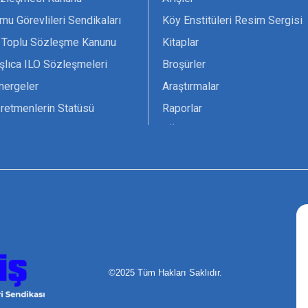
mu Görevlileri Sendikaları
Köy Enstitüleri Resim Sergisi
 Toplu Sözleşme Kanunu
Kitaplar
şlıca ILO Sözleşmeleri
Broşürler
nergeler
Araştırmalar
retmenlerin Statüsü
Raporlar
vsiyesi 1966 ILO-UNESCO
TÖS Arşivi
tak Belgesi
Ekenek Dergimiz
çim Formları
Pankartlar
zük
Kokartlar
Kamucu Eğitim
©2025 Tüm Hakları Saklıdır.