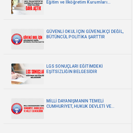
Eğitim ve İlköğretim Kurumları
Yönetmeliğine Dava Açtık
GÜVENLİ OKUL İÇİN GÜVENLİKÇİ DEĞİL,
BÜTÜNCÜL POLİTİKA ŞARTTIR
LGS SONUÇLARI EĞİTİMDEKİ
EŞİTSİZLİĞİN BELGESİDİR
MİLLİ DAYANIŞMANIN TEMELİ
CUMHURİYET, HUKUK DEVLETİ VE
MİLLET EGEMENLİĞİDİR