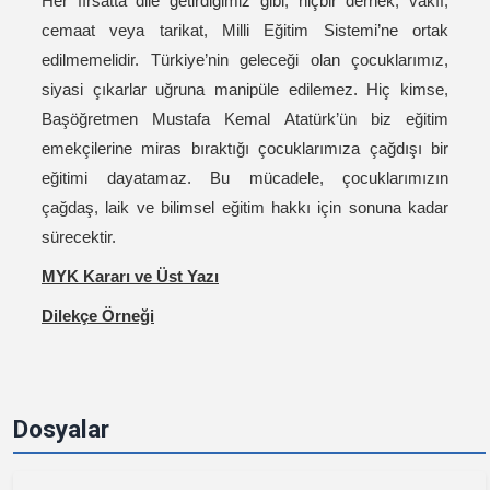
Her fırsatta dile getirdiğimiz gibi; hiçbir dernek, vakıf,
cemaat veya tarikat, Milli Eğitim Sistemi’ne ortak
edilmemelidir. Türkiye’nin geleceği olan çocuklarımız,
siyasi çıkarlar uğruna manipüle edilemez. Hiç kimse,
Başöğretmen Mustafa Kemal Atatürk’ün biz eğitim
emekçilerine miras bıraktığı çocuklarımıza çağdışı bir
eğitimi dayatamaz. Bu mücadele, çocuklarımızın
çağdaş, laik ve bilimsel eğitim hakkı için sonuna kadar
sürecektir.
MYK Kararı ve Üst Yazı
Dilekçe Örneği
Dosyalar