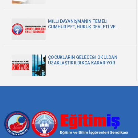
MİLLİ DAYANIŞMANIN TEMELİ
CUMHURİYET, HUKUK DEVLETİ VE
MİLLET EGEMENLİĞİDİR
ÇOCUKLARIN GELECEĞİ OKULDAN
UZAKLAŞTIRILDIKÇA KARARIYOR