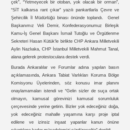
çek”, “Yetmeyecek bir otoban, yok olacak bir orman”,
“SİT kalkarsa rant çıkar” yazılı pankartlarla Çevre ve
Şehircilik İl Müdürlüğü binası önünde toplandı. Genel
Başkanımız Veli Demir, Konfederasyonumuz Birleşik
Kamu-İş Genel Başkanı İsmail Tutoğlu ve Örgütlenme
Sekreteri Hasan Kütük’le birlikte CHP Ankara Milletvekili
Aylin Nazlıaka, CHP İstanbul Milletvekili Mahmut Tanal,
alana gelerek protestoculara destek verdi.
Burada Ankaralılar ve Forumlar adına yapılan basın
açıklamasında, Ankara Tabiat Varlıkları Koruma Bölge
Komisyonu Üyelerinden, söz konusu imar planını
onaylamamaları istendi ve “Gelin sizler de suça ortak
olmayın, kamusal görevinizi kamusal sorumluluk
çerçevesinde yerine getirin. Bizler yok edeceğiniz doğa,
yok edeceğiniz mahalle yaşamına karşı proje iptal
edilene ve izinsiz inşaat yapanlar kanun önüne
çıkartılana kadar mücadelemizi sürdüreceğiz” denildi.