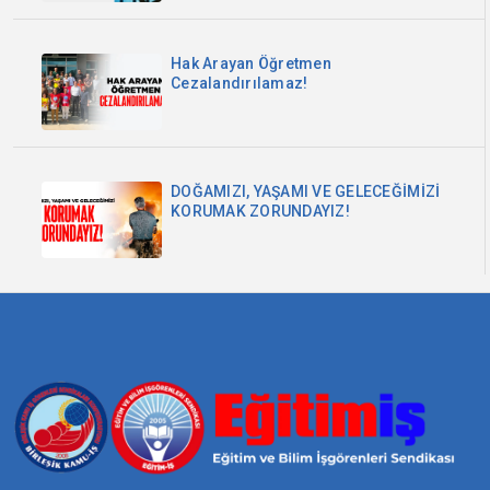
Hak Arayan Öğretmen
Cezalandırılamaz!
DOĞAMIZI, YAŞAMI VE GELECEĞİMİZİ
KORUMAK ZORUNDAYIZ!