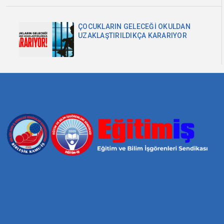
ÇOCUKLARIN GELECEĞİ OKULDAN
UZAKLAŞTIRILDIKÇA KARARIYOR