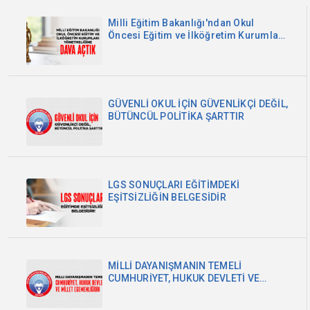
Milli Eğitim Bakanlığı'ndan Okul
Öncesi Eğitim ve İlköğretim Kurumları
Yönetmeliğine Dava Açtık
GÜVENLİ OKUL İÇİN GÜVENLİKÇİ DEĞİL,
BÜTÜNCÜL POLİTİKA ŞARTTIR
LGS SONUÇLARI EĞİTİMDEKİ
EŞİTSİZLİĞİN BELGESİDİR
MİLLİ DAYANIŞMANIN TEMELİ
CUMHURİYET, HUKUK DEVLETİ VE
MİLLET EGEMENLİĞİDİR