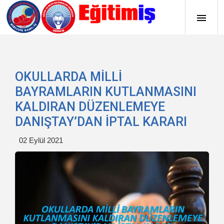
OKULLARDA MİLLİ
BAYRAMLARIN KUTLANMASINI
KALDIRAN DÜZENLEMEYE
DANIŞTAY’DAN İPTAL KARARI
02 Eylül 2021