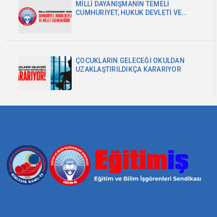
MİLLİ DAYANIŞMANIN TEMELİ
CUMHURİYET, HUKUK DEVLETİ VE
MİLLET EGEMENLİĞİDİR
ÇOCUKLARIN GELECEĞİ OKULDAN
UZAKLAŞTIRILDIKÇA KARARIYOR