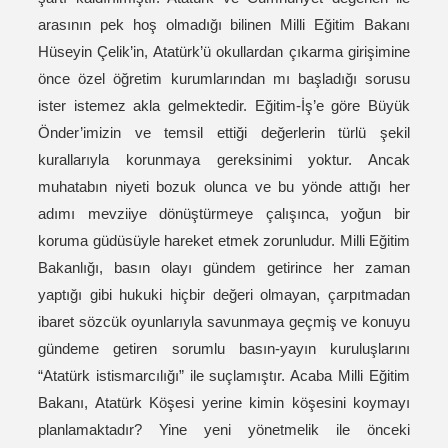
arasının pek hoş olmadığı bilinen Milli Eğitim Bakanı
Hüseyin Çelik’in, Atatürk’ü okullardan çıkarma girişimine
önce özel öğretim kurumlarından mı başladığı sorusu
ister istemez akla gelmektedir. Eğitim-İş’e göre Büyük
Önder’imizin ve temsil ettiği değerlerin türlü şekil
kurallarıyla korunmaya gereksinimi yoktur. Ancak
muhatabın niyeti bozuk olunca ve bu yönde attığı her
adımı mevziiye dönüştürmeye çalışınca, yoğun bir
koruma güdüsüyle hareket etmek zorunludur. Milli Eğitim
Bakanlığı, basın olayı gündem getirince her zaman
yaptığı gibi hukuki hiçbir değeri olmayan, çarpıtmadan
ibaret sözcük oyunlarıyla savunmaya geçmiş ve konuyu
gündeme getiren sorumlu basın-yayın kuruluşlarını
“Atatürk istismarcılığı” ile suçlamıştır. Acaba Milli Eğitim
Bakanı, Atatürk Köşesi yerine kimin köşesini koymayı
planlamaktadır? Yine yeni yönetmelik ile önceki