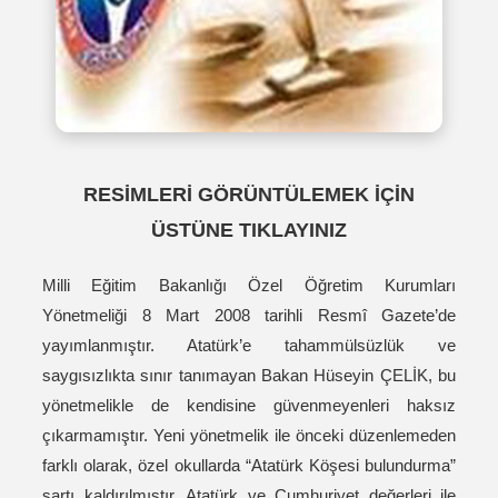
RESİMLERİ GÖRÜNTÜLEMEK İÇİN
ÜSTÜNE TIKLAYINIZ
Milli Eğitim Bakanlığı Özel Öğretim Kurumları
Yönetmeliği 8 Mart 2008 tarihli Resmî Gazete’de
yayımlanmıştır. Atatürk’e tahammülsüzlük ve
saygısızlıkta sınır tanımayan Bakan Hüseyin ÇELİK, bu
yönetmelikle de kendisine güvenmeyenleri haksız
çıkarmamıştır. Yeni yönetmelik ile önceki düzenlemeden
farklı olarak, özel okullarda “Atatürk Köşesi bulundurma”
şartı kaldırılmıştır. Atatürk ve Cumhuriyet değerleri ile