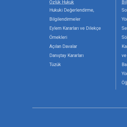
Özlük Hukuk
Bi
Hukuki Değerlendirme,
So
Bilgilendirmeler
Yö
Eylem Kararları ve Dilekçe
Se
Örnekleri
Sö
Açılan Davalar
Ka
Danıştay Kararları
ve
Tüzük
Ba
Yö
Öğ
Ta
Or
Se
Tü