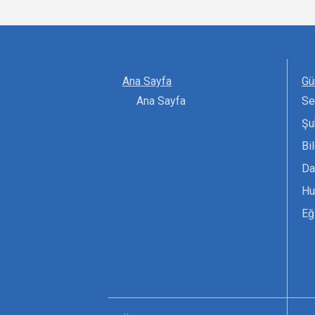
Ana Sayfa
Gü
Ana Sayfa
Se
Şu
Bi
Da
Hu
Eğ