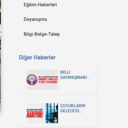
Eğitim Haberleri
Dayanışma
Bilgi-Belge-Talep
Diğer Haberler
MİLLİ
DAYANIŞMANIN
TEMELİ
CUMHURİYET,
HUKUK
DEVLETİ VE
MİLLET
ÇOCUKLARIN
EGEMENLİĞİDİR
GELECEĞİ
OKULDAN
UZAKLAŞTIRILDIKÇA
KARARIYOR