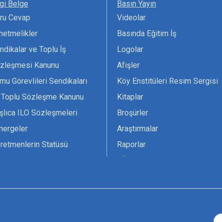
lgi Belge
Basın Yayın
ru Cevap
Videolar
netmelikler
Basında Eğitim İş
ndikalar ve Toplu İş
Logolar
zleşmesi Kanunu
Afişler
mu Görevlileri Sendikaları
Köy Enstitüleri Resim Sergisi
 Toplu Sözleşme Kanunu
Kitaplar
şlıca ILO Sözleşmeleri
Broşürler
nergeler
Araştırmalar
retmenlerin Statüsü
Raporlar
vsiyesi 1966 ILO-UNESCO
TÖS Arşivi
tak Belgesi
Ekenek Dergimiz
çim Formları
Pankartlar
zük
Kokartlar