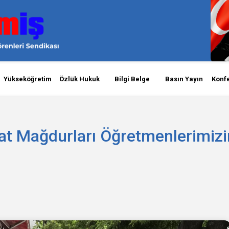
Yükseköğretim
Özlük Hukuk
Bilgi Belge
Basın Yayın
Konf
at Mağdurları Öğretmenlerimizi