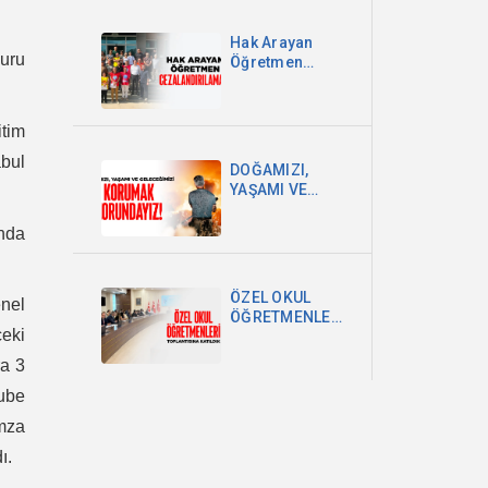
Hak Arayan
uru
Öğretmen
Cezalandırılamaz!
itim
bul
DOĞAMIZI,
YAŞAMI VE
GELECEĞİMİZİ
KORUMAK
nda
ZORUNDAYIZ!
ÖZEL OKUL
enel
ÖĞRETMENLERİ
eki
TOPLANTISINA
KATILDIK
a 3
ube
mza
ı.