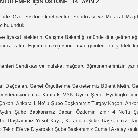
NTÜLEMEK İÇİN ÜSTÜNE TIKLAYINIZ
gününde Özel Sektör Öğretmenleri Sendikası ve Mülakat Mağd
de bulunduk.
ve liyakat isteklerini Çalışma Bakanlığı önünde dile getiren eğ
maruz kaldı. Eğitim emekçilerine reva görülen bu şiddeti ka
menleri Sendikası ve mülakat mağduru öğretmenlerimizin yanı
an Dağdelen, Genel Örgütlenme Sekreterimiz Bülent Metin, G
 Konfederasyonumuz Kamu-İş MYK Üyesi Şenol Eyüboğlu, önc
akan, Ankara 1 No’lu Şube Başkanımız Turgay Kaçan, Ankar
Aydın Şube Başkanımız Şaban Özdemir, İzmir 4 No’lu Ş
Şube Başkanımız Yusuf Kaya, Karaman Şube Başkanımız Ha
 Tekin Efe ve Diyarbakır Şube Başkanımız Cumali Akatay katıld