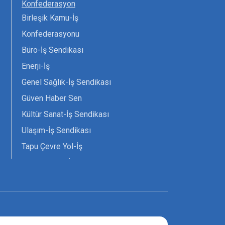
Konfederasyon
Birleşik Kamu-İş
Konfederasyonu
Büro-İş Sendikası
Enerji-İş
Genel Sağlık-İş Sendikası
Güven Haber Sen
Kültür Sanat-İş Sendikası
Ulaşım-İş Sendikası
Tapu Çevre Yol-İş
Tarım Orman-İş Sendikası
Tüm Yerel-Sen
Uzman Diyanet - Sen