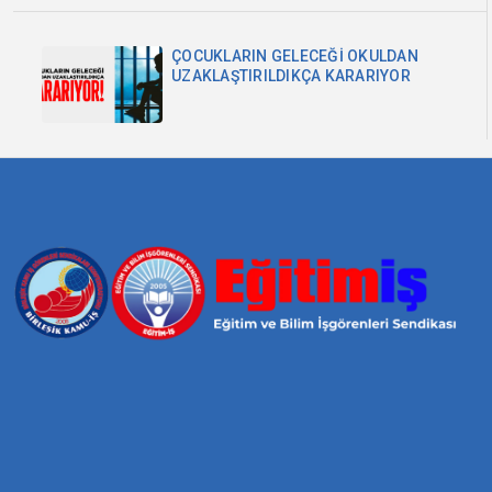
ÇOCUKLARIN GELECEĞİ OKULDAN
UZAKLAŞTIRILDIKÇA KARARIYOR