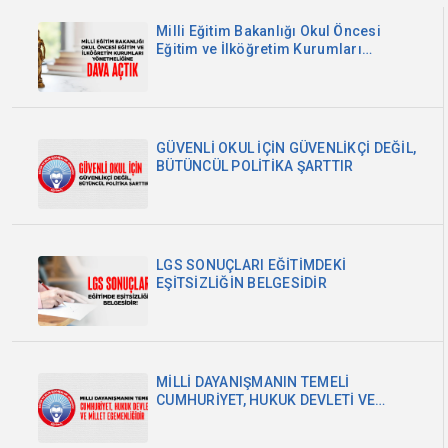
Milli Eğitim Bakanlığı Okul Öncesi
Eğitim ve İlköğretim Kurumları
Yönetmeliğine Dava Açtık
GÜVENLİ OKUL İÇİN GÜVENLİKÇİ DEĞİL,
BÜTÜNCÜL POLİTİKA ŞARTTIR
LGS SONUÇLARI EĞİTİMDEKİ
EŞİTSİZLİĞİN BELGESİDİR
MİLLİ DAYANIŞMANIN TEMELİ
CUMHURİYET, HUKUK DEVLETİ VE
MİLLET EGEMENLİĞİDİR