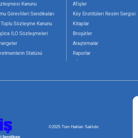
zleşmesi Kanunu
Afişler
mu Görevlileri Sendikaları
Köy Enstitüleri Resim Sergisi
 Toplu Sözleşme Kanunu
Kitaplar
şlıca ILO Sözleşmeleri
Broşürler
nergeler
Araştırmalar
retmenlerin Statüsü
Raporlar
vsiyesi 1966 ILO-UNESCO
TÖS Arşivi
tak Belgesi
Ekenek Dergimiz
çim Formları
Pankartlar
zük
Kokartlar
Kamucu Eğitim
©2025 Tüm Hakları Saklıdır.