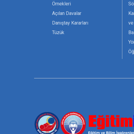
Örnekleri
Sö
Açılan Davalar
Ka
Danıştay Kararları
ve
Tüzük
Ba
Yö
Öğ
Ta
Or
Se
Tü