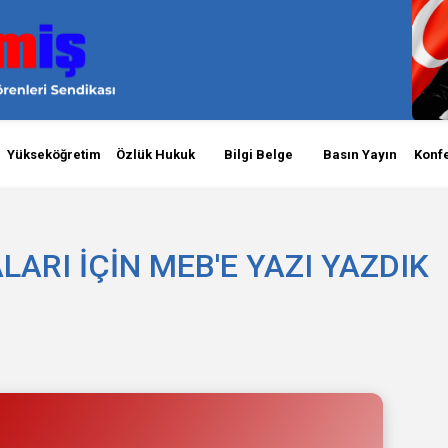
Yükseköğretim
Özlük Hukuk
Bilgi Belge
Basın Yayın
Konf
ARI İÇİN MEB'E YAZI YAZDIK