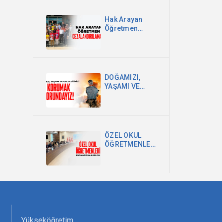
Hak Arayan
Öğretmen
Cezalandırılamaz!
DOĞAMIZI,
YAŞAMI VE
GELECEĞİMİZİ
KORUMAK
ZORUNDAYIZ!
ÖZEL OKUL
ÖĞRETMENLERİ
TOPLANTISINA
KATILDIK
Yükseköğretim