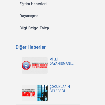
Eğitim Haberleri
Dayanışma
Bilgi-Belge-Talep
Diğer Haberler
MİLLİ
DAYANIŞMANIN
TEMELİ
CUMHURİYET,
HUKUK
DEVLETİ VE
MİLLET
ÇOCUKLARIN
EGEMENLİĞİDİR
GELECEĞİ
OKULDAN
UZAKLAŞTIRILDIKÇA
KARARIYOR