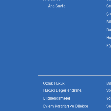
Ana Sayfa
Se
Şu
Bi
Da
Hu
Eğ
Özlük Hukuk
Bi
Hukuki Değerlendirme,
So
Bilgilendirmeler
Yö
Eylem Kararları ve Dilekçe
Se