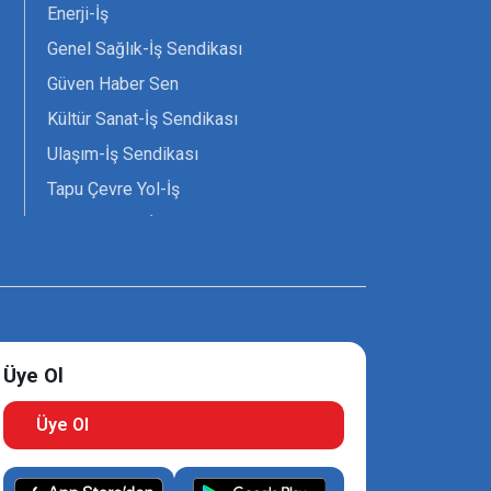
Enerji-İş
Genel Sağlık-İş Sendikası
Güven Haber Sen
Kültür Sanat-İş Sendikası
Ulaşım-İş Sendikası
Tapu Çevre Yol-İş
Tarım Orman-İş Sendikası
Tüm Yerel-Sen
Uzman Diyanet - Sen
Üye Ol
Üye Ol