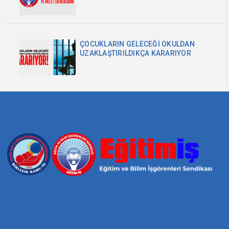
MİLLET EGEMENLİĞİDİR
ÇOCUKLARIN GELECEĞİ OKULDAN
UZAKLAŞTIRILDIKÇA KARARIYOR