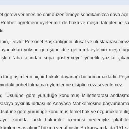
et görevi verilmesine dair düzenlemeye sendikamızca dava açı
. Rehber öğretmeni üyelerimiz de haklı ve meşru taleplerine s
ir.
rinin, Devlet Personel Başkanlığının ulusal ve uluslararası mev
dayanaktan yoksun görüşünü dile getirerek eylemin meşruluğ
işkin “aba altından sopa göstermeye” yönelik yazılar çıkar
bu tür girişimlerin hiçbir hukuki dayanağı bulunmamaktadır. Peş
amındaki nöbet tutmama eylemlerine disiplin cezası verilemez.
; "Usulüne göre yürürlüğe konulmuş Milletlerarası andlaşma
saya aykırılık iddiası ile Anayasa Mahkemesine başvurulama
Usulüne göre yürürlüğe konulmuş temel hak ve özgürlüklere ili
n aynı konuda farklı hükümler içermesi nedeniyle çıkabile
kümleri esas alınır." hükmü yer almıştır. Bu kapsamda da 151 sa