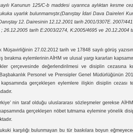
ayılı Kanunun 125/C-b maddesi uyarınca aylıktan kesme cez
ukuka uyarlık bulunmamıştır.(Danıştay İdari Dava Daireleri Ku
Danıştay 12. Dairesinin 12.12.2001 tarih 2001/3307E. 2007/44
 ; 26.12.2005 tarih E:2003/2274, K:2005/4695 ve 20.12.2004 t
uk Müşavirliğinin 27.02.2012 tarih ve 17848 sayılı görüş yazısı
iş bırakma eylemlerinin AİHM ve ulusal yargı kararları kapsam
er çerçevesinde değerlendirilmesi ve disiplin cezasına k
.C Başbakanlık Personel ve Prensipler Genel Müdürlüğünün 20
 kapsamında gerçekleşen eylemlere ilişkin disiplin cezası t
dadır.
iye’ nin taraf olduğu uluslararası sözleşmeler gerekse AİH
et kapsamında gerçekleşen nöbet tutmama eylemine yönelik disi
tadır.
 hukuki karşılığı bulunmayan bu tür baskılara boyun eğmeyece