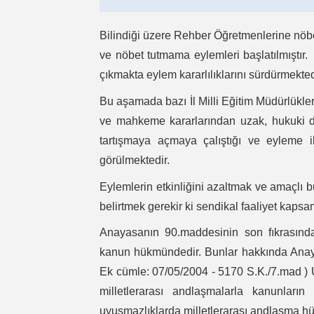
Bilindiği üzere Rehber Öğretmenlerine nöb
ve nöbet tutmama eylemleri başlatılmıştır
çıkmakta eylem kararlılıklarını sürdürmekted
Bu aşamada bazı İl Milli Eğitim Müdürlükle
ve mahkeme kararlarından uzak, hukuki 
tartışmaya açmaya çalıştığı ve eyleme il
görülmektedir.
Eylemlerin etkinliğini azaltmak ve amaçlı 
belirtmek gerekir ki sendikal faaliyet kaps
Anayasanın 90.maddesinin son fıkrasında
kanun hükmündedir. Bunlar hakkında Anaya
Ek cümle: 07/05/2004 - 5170 S.K./7.mad ) 
milletlerarası andlaşmalarla kanunları
uyuşmazlıklarda milletlerarası andlaşma hü