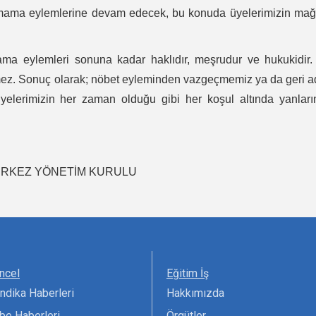
tmama eylemlerine devam edecek, bu konuda üyelerimizin mağ
ama eylemleri sonuna kadar haklıdır, meşrudur ve hukukidir.
emez. Sonuç olarak; nöbet eyleminden vazgeçmemiz ya da geri 
elerimizin her zaman olduğu gibi her koşul altında yanları
RKEZ YÖNETİM KURULU
ncel
Eğitim İş
ndika Haberleri
Hakkımızda
be Haberleri
Örgütler