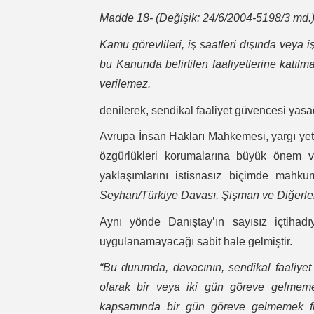
Madde 18- (Değişik: 24/6/2004-5198/3 md.
Kamu görevlileri, iş saatleri dışında veya i
bu Kanunda belirtilen faaliyetlerine katılm
verilemez.
denilerek, sendikal faaliyet güvencesi yasad
Avrupa İnsan Hakları Mahkemesi, yargı yetk
özgürlükleri korumalarına büyük önem ve
yaklaşımlarını istisnasız biçimde mahku
Seyhan/Türkiye Davası, Şişman ve Diğerler
Aynı yönde Danıştay’ın sayısız içtihadıy
uygulanamayacağı sabit hale gelmiştir.
“Bu durumda, davacının, sendikal faaliye
olarak bir veya iki gün göreve gelmemek
kapsamında bir gün göreve gelmemek fiil