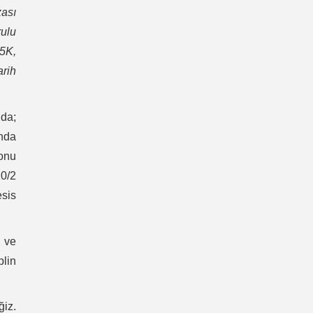
ası
rulu
15K,
arih
nda;
ında
onu
10/2
esis
M ve
plin
ğiz.