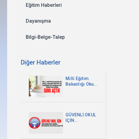
Eğitim Haberleri
Dayanışma
Bilgi-Belge-Talep
Diğer Haberler
Milli Eğitim
Bakanlığı Okul
Öncesi Eğitim
ve İlköğretim
Kurumları
Yönetmeliğine
Dava Açtık
GÜVENLİ OKUL
İÇİN
GÜVENLİKÇİ
DEĞİL,
BÜTÜNCÜL