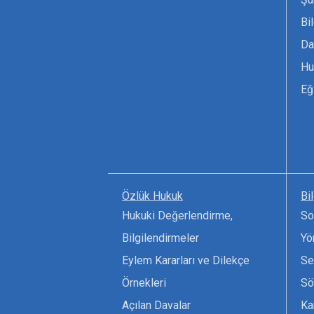
Bi
Da
Hu
Eğ
Özlük Hukuk
Bi
Hukuki Değerlendirme,
So
Bilgilendirmeler
Yö
Eylem Kararları ve Dilekçe
Se
Örnekleri
Sö
Açılan Davalar
Ka