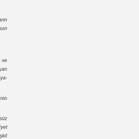
arın
 son
k ve
yan
ya-
inin
rsüz
yet
kil