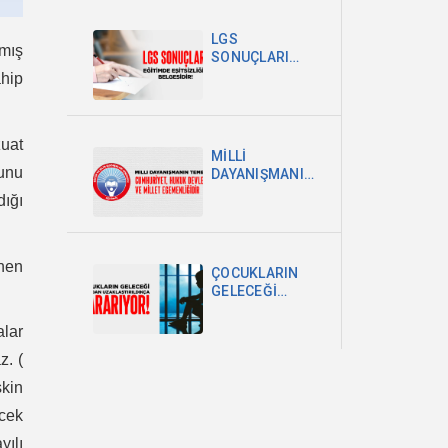
POLİTİKA
ŞARTTIR
LGS
lmış
SONUÇLARI
EĞİTİMDEKİ
ahip
EŞİTSİZLİĞİN
BELGESİDİR
zuat
MİLLİ
unu
DAYANIŞMANIN
TEMELİ
dığı
CUMHURİYET,
HUKUK
DEVLETİ VE
MİLLET
inen
ÇOCUKLARIN
EGEMENLİĞİDİR
GELECEĞİ
OKULDAN
UZAKLAŞTIRILDIKÇA
lar
KARARIYOR
z. (
şkin
cek
yılı