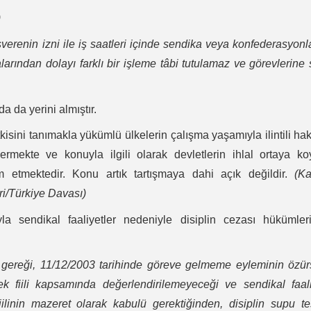
)
şverenin izni ile iş saatleri içinde sendika veya konfederasyonl
alarından dolayı farklı bir işleme tâbi tutulamaz ve görevlerine
a da yerini almıştır.
isini tanımakla yükümlü ülkelerin çalışma yaşamıyla ilintili ha
rmekte ve konuyla ilgili olarak devletlerin ihlal ortaya ko
m etmektedir. Konu artık tartışmaya dahi açık değildir.
(Ka
i/Türkiye Davası)
la sendikal faaliyetler nedeniyle disiplin cezası hükümler
t gereği, 11/12/2003 tarihinde göreve gelmeme eyleminin özü
 fiili kapsamında değerlendirilemeyeceği ve sendikal faali
inin mazeret olarak kabulü gerektiğinden, disiplin supu teş