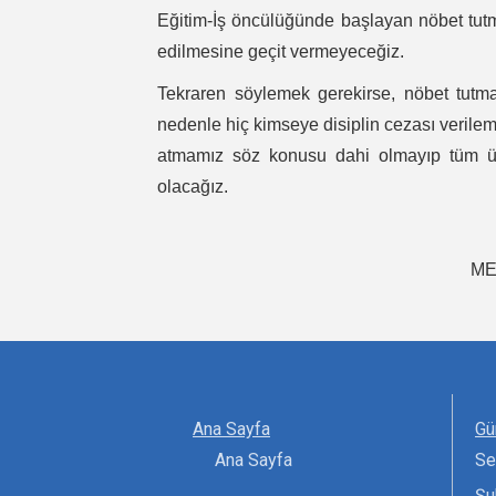
Eğitim-İş öncülüğünde başlayan nöbet tu
edilmesine geçit vermeyeceğiz.
Tekraren söylemek gerekirse, nöbet tutm
nedenle hiç kimseye disiplin cezası veril
atmamız söz konusu dahi olmayıp tüm üy
olacağız.
ME
Ana Sayfa
Gü
Ana Sayfa
Se
Şu