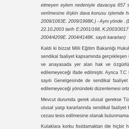
etmeyen eylem nedeniyle davacıya 657 s
verilmesine ilişkin dava konusu işlemde h
2009/1063E. 2009/1998K.) - Aynı yönde . (
22.10.2003 tarih E:2001/168, K:2003/3017
2004/4209E. 2004/4148K. sayılı kararları)
Kaldı ki bizzat Milli Eğitim Bakanlığı Huk
sendikal faaliyet kapsamında gerçekleşen 
ve anayasada yer alan hak ve özgürlükl
edilemeyeceği ifade edilmiştir. Ayrıca T
sayılı Genelgesinde de sendikal faaliyet
edilemeyeceği yönündeki düzenlemesi orta
Mevcut durumda gerek ulusal gerekse Türk
ulusal yargı kararlarında sendikal faaliy
cezası tesis edilmesine olanak bulunmamak
Kulaklara korku fısıldamaktan öte hiçbir