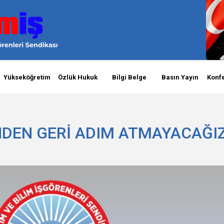
Yükseköğretim
Özlük Hukuk
Bilgi Belge
Basın Yayın
Konf
NDEN GERİ ADIM ATMAYACAĞI