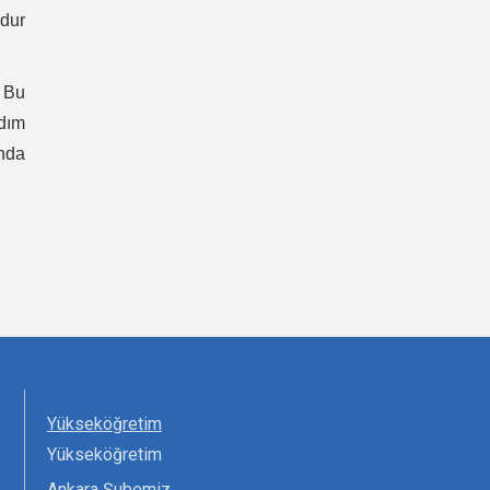
dur
 Bu
adım
nda
Yükseköğretim
Yükseköğretim
Ankara Şubemiz