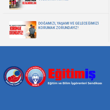
DOĞAMIZI, YAŞAMI VE GELECEĞİMİZİ
KORUMAK ZORUNDAYIZ!