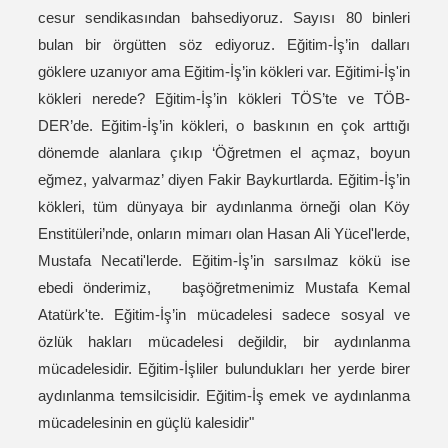
cesur sendikasından bahsediyoruz. Sayısı 80 binleri
bulan bir örgütten söz ediyoruz. Eğitim-İş’in dalları
göklere uzanıyor ama Eğitim-İş’in kökleri var. Eğitimi-İş'in
kökleri nerede? Eğitim-İş’in kökleri TÖS’te ve TÖB-
DER’de. Eğitim-İş’in kökleri, o baskının en çok arttığı
dönemde alanlara çıkıp ‘Öğretmen el açmaz, boyun
eğmez, yalvarmaz’ diyen Fakir Baykurtlarda. Eğitim-İş’in
kökleri, tüm dünyaya bir aydınlanma örneği olan Köy
Enstitüleri’nde, onların mimarı olan Hasan Ali Yücel'lerde,
Mustafa Necati'lerde. Eğitim-İş’in sarsılmaz kökü ise
ebedi önderimiz, başöğretmenimiz Mustafa Kemal
Atatürk'te. Eğitim-İş’in mücadelesi sadece sosyal ve
özlük hakları mücadelesi değildir, bir aydınlanma
mücadelesidir. Eğitim-İşliler bulundukları her yerde birer
aydınlanma temsilcisidir. Eğitim-İş emek ve aydınlanma
mücadelesinin en güçlü kalesidir"