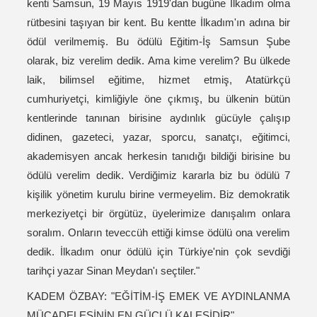
kenti Samsun, 19 Mayıs 1919'dan bugüne İlkadım olma
rütbesini taşıyan bir kent. Bu kentte İlkadım'ın adına bir
ödül verilmemiş. Bu ödülü Eğitim-İş Samsun Şube
olarak, biz verelim dedik. Ama kime verelim? Bu ülkede
laik, bilimsel eğitime, hizmet etmiş, Atatürkçü
cumhuriyetçi, kimliğiyle öne çıkmış, bu ülkenin bütün
kentlerinde tanınan birisine aydınlık gücüyle çalışıp
didinen, gazeteci, yazar, sporcu, sanatçı, eğitimci,
akademisyen ancak herkesin tanıdığı bildiği birisine bu
ödülü verelim dedik. Verdiğimiz kararla biz bu ödülü 7
kişilik yönetim kurulu birine vermeyelim. Biz demokratik
merkeziyetçi bir örgütüz, üyelerimize danışalım onlara
soralım. Onların teveccüh ettiği kimse ödülü ona verelim
dedik. İlkadım onur ödülü için Türkiye'nin çok sevdiği
tarihçi yazar Sinan Meydan'ı seçtiler."
KADEM ÖZBAY: "EĞİTİM-İŞ EMEK VE AYDINLANMA
MÜCADELESİNİN EN GÜÇLÜ KALESİDİR"