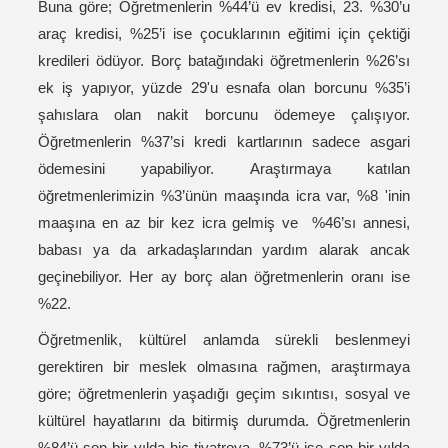
Buna göre; Öğretmenlerin %44’ü ev kredisi, 23. %30’u
araç kredisi, %25’i ise çocuklarının eğitimi için çektiği
kredileri ödüyor. Borç batağındaki öğretmenlerin %26’sı
ek iş yapıyor, yüzde 29'u esnafa olan borcunu %35’i
şahıslara olan nakit borcunu ödemeye çalışıyor.
Öğretmenlerin %37’si kredi kartlarının sadece asgari
ödemesini yapabiliyor. Araştırmaya katılan
öğretmenlerimizin %3’ünün maaşında icra var, %8 'inin
maaşına en az bir kez icra gelmiş ve %46’sı annesi,
babası ya da arkadaşlarından yardım alarak ancak
geçinebiliyor. Her ay borç alan öğretmenlerin oranı ise
%22.
Öğretmenlik, kültürel anlamda sürekli beslenmeyi
gerektiren bir meslek olmasına rağmen, araştırmaya
göre; öğretmenlerin yaşadığı geçim sıkıntısı, sosyal ve
kültürel hayatlarını da bitirmiş durumda. Öğretmenlerin
%84’ü son bir yılda hiç tiyatroya, %73’ü ise son bir yılda