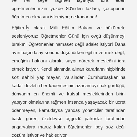
ve her şeye rağmen layıkıyla icra eden
öğretmenlerimizin yüzde 80'inden fazlası, çocuğunun
öğretmen olmasını istemiyor; ne kadar acı!
Eğitim-İş olarak Milli Eğitim Bakanı ve hükümete
sesleniyoruz: Öğretmenler Günü için övgü düşünmeyi
bırakın! Öğretmenler hamaset değil adalet istiyor! Daha
ayın başında ay sonunu düşünürken eğitim vermek değil,
emeğinin hakkını alarak, saygı görerek mesleğini icra
etmek istiyor. Kendi alanında alınan kararların hiçbirinde
söz sahibi yapılmayan, valisinden Cumhurbaşkanı'na
kadar devletin her kademesinin azarlamayı hak gördüğü,
dünyanın en önemli ve kutsal mesleklerinden birini
yapıyor olmalarına rağmen insanca yaşayacak bir ücret
ödenmeyen, kamudaysa yandaş yöneticiler tarafından
baskı gören, özeldeyse açgözlü patronlar tarafından
angaryalara maruz kalan öğretmenler, boş söz değil
çözüm istiyor ve hak ediyor.