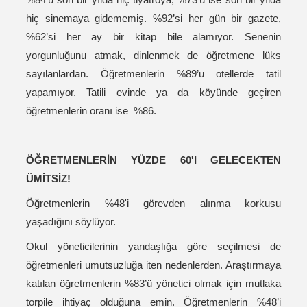
hiç sinemaya gidememiş. %92’si her gün bir gazete,
%62’si her ay bir kitap bile alamıyor. Senenin
yorgunluğunu atmak, dinlenmek de öğretmene lüks
sayılanlardan. Öğretmenlerin %89’u otellerde tatil
yapamıyor. Tatili evinde ya da köyünde geçiren
öğretmenlerin oranı ise %86.
ÖĞRETMENLERİN YÜZDE 60'I GELECEKTEN
ÜMİTSİZ!
Öğretmenlerin %48'i görevden alınma korkusu
yaşadığını söylüyor.
Okul yöneticilerinin yandaşlığa göre seçilmesi de
öğretmenleri umutsuzluğa iten nedenlerden. Araştırmaya
katılan öğretmenlerin %83’ü yönetici olmak için mutlaka
torpile ihtiyaç olduğuna emin. Öğretmenlerin %48’i