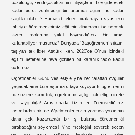
bozulduğu, kendi çocuklarının ihtiyaçlarını bile giderecek
kadar ücret verilmediği bir ortamda eğitim ne kadar
sağlıklı olabilir? Hamaseti elden bırakmayan siyasilerin
tabiriyle öğretmenlerimiz eğitimin dinamosu ise sormak
lazım: motoruna yakıt koymadığınız bir aracı
kullanabiliyor musunuz? Dünyada 'Başöğretmen' sıfatını
taşıyan tek lider Atatürk iken, 2020'de O'nun izindeki
eğitim neferlerine reva görülen bu karanlık tablo kabul
edilemez.
Öğretmenler Günü vesilesiyle yine her taraftan övgüler
yağacak ama bu araştırma ortaya koyuyor ki öğretmenin
bu sözlere karnı tok, öğretmenin açlığı hak ettiği ücrete
ve saygınlığa! Araştırmada bizim en önemsediğimiz
kısımlardan biri de öğretmenlerimizin yarısına yakınının
daha çok kazanacağı bir iş bulursa öğretmenliği
bırakacağını söylemesi! Yine mesleğini severek seçen