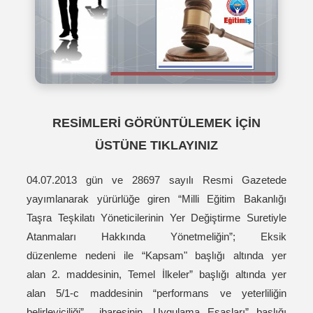
RESİMLERİ GÖRÜNTÜLEMEK İÇİN
ÜSTÜNE TIKLAYINIZ
04.07.2013 gün ve 28697 sayılı Resmi Gazetede
yayımlanarak yürürlüğe giren “Milli Eğitim Bakanlığı
Taşra Teşkilatı Yöneticilerinin Yer Değiştirme Suretiyle
Atanmaları Hakkında Yönetmeliğin”; Eksik
düzenleme nedeni ile “Kapsam" başlığı altında yer
alan 2. maddesinin, Temel İlkeler” başlığı altında yer
alan 5/1-c maddesinin “performans ve yeterliliğin
belirleyiciliği” ibaresinin, Uygulama Esasları” başlığı