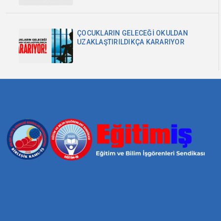
ÇOCUKLARIN GELECEĞİ OKULDAN
UZAKLAŞTIRILDIKÇA KARARIYOR