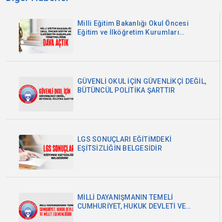
Milli Eğitim Bakanlığı Okul Öncesi
Eğitim ve İlköğretim Kurumları
Yönetmeliğine Dava Açtık
GÜVENLİ OKUL İÇİN GÜVENLİKÇİ DEĞİL,
BÜTÜNCÜL POLİTİKA ŞARTTIR
LGS SONUÇLARI EĞİTİMDEKİ
EŞİTSİZLİĞİN BELGESİDİR
MİLLİ DAYANIŞMANIN TEMELİ
CUMHURİYET, HUKUK DEVLETİ VE
MİLLET EGEMENLİĞİDİR