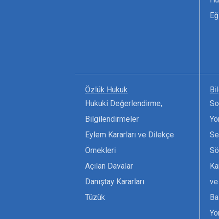
Eğ
Özlük Hukuk
Bi
Hukuki Değerlendirme,
So
Bilgilendirmeler
Yö
Eylem Kararları ve Dilekçe
Se
Örnekleri
Sö
Açılan Davalar
Ka
Danıştay Kararları
ve
Tüzük
Ba
Yö