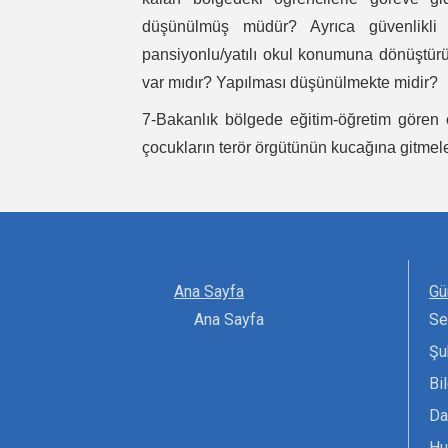
düşünülmüş müdür? Ayrıca güvenlikli a
pansiyonlu/yatılı okul konumuna dönüştürül
var mıdır? Yapılması düşünülmekte midir?
7-Bakanlık bölgede eğitim-öğretim gören
çocukların terör örgütünün kucağına gitmele
Ana Sayfa
Gü
Ana Sayfa
Se
Şu
Bi
Da
Hu