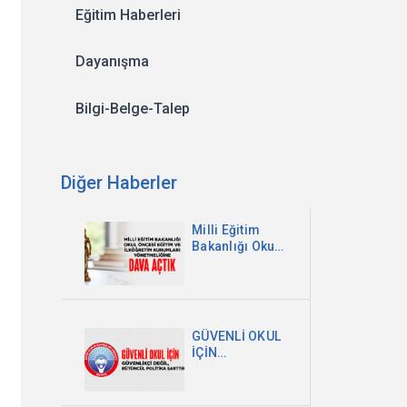
Eğitim Haberleri
Dayanışma
Bilgi-Belge-Talep
Diğer Haberler
Milli Eğitim
Bakanlığı Okul
Öncesi Eğitim
ve İlköğretim
Kurumları
Yönetmeliğine
Dava Açtık
GÜVENLİ OKUL
İÇİN
GÜVENLİKÇİ
DEĞİL,
BÜTÜNCÜL