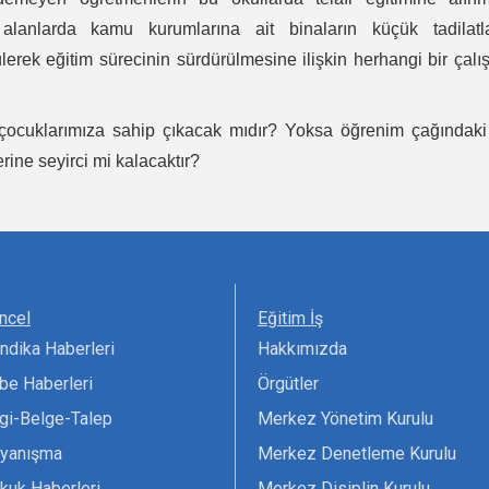
lanlarda kamu kurumlarına ait binaların küçük tadilatla
erek eğitim sürecinin sürdürülmesine ilişkin herhangi bir çal
 çocuklarımıza sahip çıkacak mıdır? Yoksa öğrenim çağındaki
rine seyirci mi kalacaktır?
ncel
Eğitim İş
ndika Haberleri
Hakkımızda
be Haberleri
Örgütler
lgi-Belge-Talep
Merkez Yönetim Kurulu
yanışma
Merkez Denetleme Kurulu
kuk Haberleri
Merkez Disiplin Kurulu