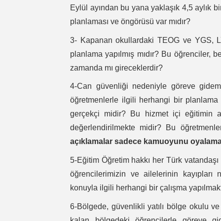
Eylül ayından bu yana yaklaşık 4,5 aylık bir
planlaması ve öngörüsü var mıdır?
3- Kapanan okullardaki TEOG ve YGS, LYS 
planlama yapılmış mıdır? Bu öğrenciler, beli
zamanda mı gireceklerdir?
4-Can güvenliği nedeniyle göreve gideme
öğretmenlerle ilgili herhangi bir planlama
gerçekçi midir? Bu hizmet içi eğitimin 
değerlendirilmekte midir? Bu öğretmenl
açıklamalar sadece kamuoyunu oyalamay
5-Eğitim Öğretim hakkı her Türk vatandaş
öğrencilerimizin ve ailelerinin kayıpları
konuyla ilgili herhangi bir çalışma yapılmak
6-Bölgede, güvenlikli yatılı bölge okulu v
kalan bölgedeki öğrencilerle göreve gi