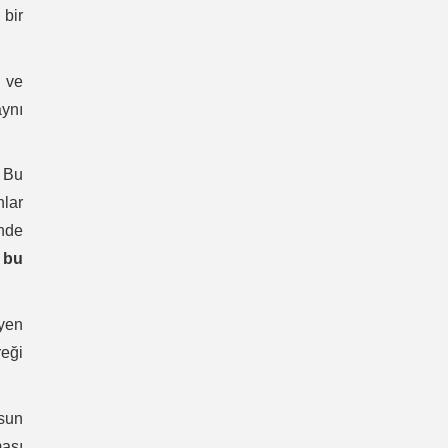
 bir
a ve
aynı
 Bu
nlar
nde
 bu
eyen
reği
ksun
ası