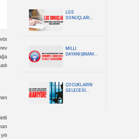
POLİTİKA
ŞARTTIR
LGS
SONUÇLARI
EĞİTİMDEKİ
EŞİTSİZLİĞİN
BELGESİDİR
erör
örev
MİLLİ
DAYANIŞMANIN
kağa
TEMELİ
CUMHURİYET,
 adı
HUKUK
DEVLETİ VE
MİLLET
ÇOCUKLARIN
EGEMENLİĞİDİR
GELECEĞİ
OKULDAN
tmen
UZAKLAŞTIRILDIKÇA
KARARIYOR
tli
nan
yılı