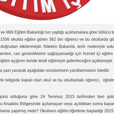
ve Milli Eğitim Bakanlığı’nın yaptığı açıklamalara göre bölücü t
 1556 okulda eğitim gören 362 bin öğrenci ve bu okullarda g
doğrudan etkilenmiştir. Nitekim Bakanlık, terör nedeniyle so
enleri, can güvenliklerini sağlayamadığı için hizmet içi eğitim
tim açığının ileride telafi eğitimiyle giderileceğini açıklamıştır.
’na yazı yazarak aşağıdaki sorularımızın yanıtlanmasını istedik:
yle bölgede kapalı olan okul ve bu okullardaki öğrenci, öğre
ş günü olduğuna göre 24 Temmuz 2015 tarihinden beri şidde
u Anadolu Bölgesinde açılamayan veya açıldıktan sonra kapa
anlama yapılmış mıdır? Okulların eğitim öğretime başladığı 2015 