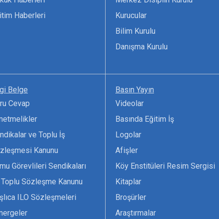
itim Haberleri
Kurucular
Bilim Kurulu
Danışma Kurulu
lgi Belge
Basın Yayın
ru Cevap
Videolar
netmelikler
Basında Eğitim İş
ndikalar ve Toplu İş
Logolar
zleşmesi Kanunu
Afişler
mu Görevlileri Sendikaları
Köy Enstitüleri Resim Sergisi
 Toplu Sözleşme Kanunu
Kitaplar
şlıca ILO Sözleşmeleri
Broşürler
nergeler
Araştırmalar