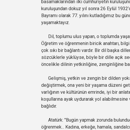
basamaklarından ilki cumhuriyetin kuruluşund
kuruluşundan dokuz yıl sonra 26 Eylül 1932’d
Bayramı olarak 77. yılını kutladığımız bu gü
yaşamaktayız.
Dil, toplumu ulus yapan, o toplumda yaşayan b
Öğretim ve öğrenmenin biricik anahtarı, bilgi
çok sıkı bir bağlantı vardır. Bir dil başka di
sözcüklerle yüklüyse, böyle bir dille açık 
öncelikle dilinin yetkinliğine, zenginliğine ba
Gelişmiş, yetkin ve zengin bir dilden yoks
değiştirmek, ona yeni bir yaşama düzeni getir
varlığının ve kültürünün emrinde, iyi bir anl
koşullarına ayak uydurarak yol alabilmesine
bağlıdır.
Atatürk: "Bugün yapmak zorunda bulunduğumu
öğrenmek... Kadına, erkeğe, hamala, sandalcıy