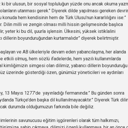
z ki bir ulusun, bir sosyal topluluğun yüzde onu ancak okuma yaz
 olanların utanması gerek." Diyerek dilde yapılması gereken devr
 konuda hem kendisinin hem de Türk Ulusu’nun kararlılığını ise:”
dir. Dilin milli ve zengin olması milli hissin gelişmesinde başlıca
r; yeter ki bu dil, şuurla işlensin. Ülkesini, yüksek istiklalini
cı dillerin boyunduruğundan kurtarmalıdır” diyerek belirtmiştir.
aşlayan ve AB ülkeleriyle devam eden yabancılaşma, her alanda
e etkili olmuş, hem sözlü ifadelerde, hem yazılı kullanımlarda
al kimliğimizin simgesi olan dilimiz, yabancı dillerin boyunduruğu
rümüz üzerinde gösterdiği özen, günümüz yöneticileri ve aydınları
13 Mayıs 1277’de yayınladığı fermanında:” Bu günden sonra
danda Türkçe’den başka dil kullanılmayacaktır.” Diyerek Türk dili
lacak durumda olduğumuzun farkında bile değiliz.
erinin savunucusu eğitim işgörenleri olarak tüm halkımızı,
ültürümüze sahip çıkmaya, dilimizi özenli kullanmaya, bir an önce 