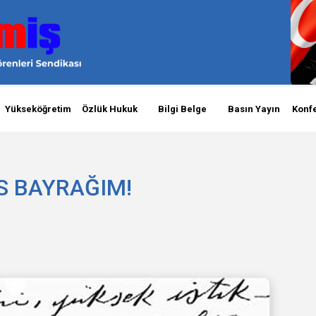
Yükseköğretim
Özlük Hukuk
Bilgi Belge
Basın Yayın
Konf
S BAYRAĞIM!