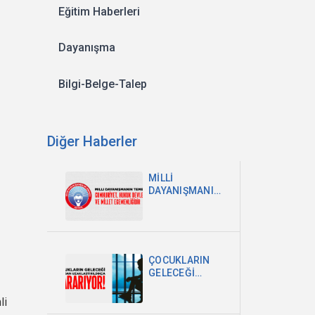
Eğitim Haberleri
Dayanışma
Bilgi-Belge-Talep
Diğer Haberler
MİLLİ
DAYANIŞMANIN
TEMELİ
CUMHURİYET,
HUKUK
DEVLETİ VE
MİLLET
ÇOCUKLARIN
EGEMENLİĞİDİR
GELECEĞİ
OKULDAN
UZAKLAŞTIRILDIKÇA
li
KARARIYOR