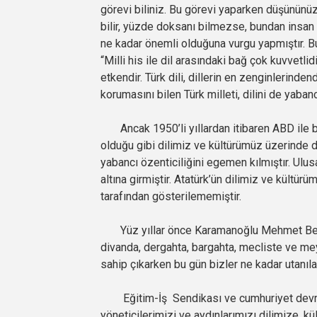
görevi biliniz. Bu görevi yaparken düşününü
bilir, yüzde doksanı bilmezse, bundan insan
ne kadar önemli olduğuna vurgu yapmıştır. Bu
“Milli his ile dil arasındaki bağ çok kuvvetli
etkendir. Türk dili, dillerin en zenginlerindendi
korumasını bilen Türk milleti, dilini de yaban
Ancak 1950’li yıllardan itibaren ABD ile b
olduğu gibi dilimiz ve kültürümüz üzerinde d
yabancı özenticiliğini egemen kılmıştır. Ulus
altına girmiştir. Atatürk’ün dilimiz ve kültü
tarafından gösterilememiştir.
Yüz yıllar önce Karamanoğlu Mehmet Bey, 
divanda, dergahta, bargahta, mecliste ve mey
sahip çıkarken bu gün bizler ne kadar utanı
Eğitim-İş Sendikası ve cumhuriyet devriml
yöneticilerimizi ve aydınlarımızı dilimize, k