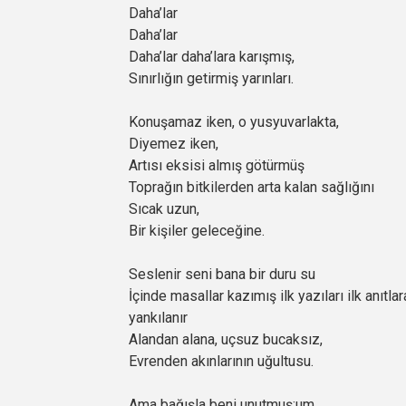
Daha’lar
Daha’lar
Daha’lar daha’lara karışmış,
Sınırlığın getirmiş yarınları.
Konuşamaz iken, o yusyuvarlakta,
Diyemez iken,
Artısı eksisi almış götürmüş
Toprağın bitkilerden arta kalan sağlığını
Sıcak uzun,
Bir kişiler geleceğine.
Seslenir seni bana bir duru su
İçinde masallar kazımış ilk yazıları ilk anıtlar
yankılanır
Alandan alana, uçsuz bucaksız,
Evrenden akınlarının uğultusu.
Ama bağışla beni unutmuş;um,