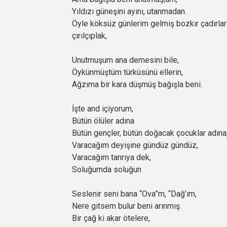
Yıldızı güneşini ayını, utanmadan.
Öyle köksüz günlerim gelmiş bozkır çadırla
çırılçıplak,
Unutmuşum ana demesini bile,
Öykünmüştüm türküsünü ellerin,
Ağzıma bir kara düşmüş bağışla beni.
İşte and içiyorum,
Bütün ölüler adına
Bütün gençler, bütün doğacak çocuklar adına
Varacağım deyişine gündüz gündüz,
Varacağım tanrıya dek,
Soluğumda soluğun
Seslenir seni bana “Ova”m, “Dağ’ım,
Nere gitsem bulur beni arınmış.
Bir çağ ki akar ötelere,