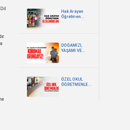
Dil
Hak Arayan
Öğretmen
Cezalandırılamaz!
ır.
da
DOĞAMIZI,
YAŞAMI VE
GELECEĞİMİZİ
KORUMAK
ZORUNDAYIZ!
ÖZEL OKUL
ÖĞRETMENLERİ
TOPLANTISINA
KATILDIK
ine