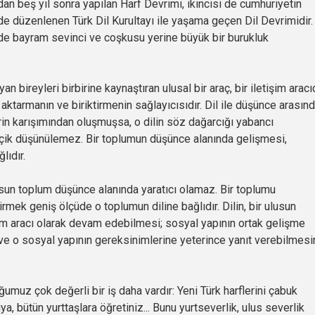
an beş yıl sonra yapılan Harf Devrimi, ikincisi de cumhuriyetin
e düzenlenen Türk Dil Kurultayı ile yaşama geçen Dil Devrimidir. 
nde bayram sevinci ve coşkusu yerine büyük bir burukluk
ireyleri birbirine kaynaştıran ulusal bir araç, bir iletişim aracıd
 aktarmanın ve biriktirmenin sağlayıcısıdır. Dil ile düşünce arasın
llerin karışımından oluşmuşsa, o dilin söz dağarcığı yabancı
seçik düşünülemez. Bir toplumun düşünce alanında gelişmesi,
ğlıdır.
un toplum düşünce alanında yaratıcı olamaz. Bir toplumu
mek geniş ölçüde o toplumun diline bağlıdır. Dilin, bir ulusun
atım aracı olarak devam edebilmesi; sosyal yapının ortak gelişme
 ve o sosyal yapının gereksinimlerine yeterince yanıt verebilmes
z çok değerli bir iş daha vardır: Yeni Türk harflerini çabuk
a, bütün yurttaşlara öğretiniz... Bunu yurtseverlik, ulus severlik