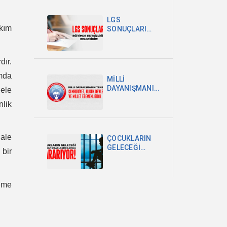
POLİTİKA
ŞARTTIR
LGS
akım
SONUÇLARI
EĞİTİMDEKİ
EŞİTSİZLİĞİN
BELGESİDİR
dır.
amda
MİLLİ
DAYANIŞMANIN
ele
TEMELİ
nlik
CUMHURİYET,
HUKUK
DEVLETİ VE
MİLLET
ale
ÇOCUKLARIN
EGEMENLİĞİDİR
GELECEĞİ
 bir
OKULDAN
UZAKLAŞTIRILDIKÇA
KARARIYOR
eme