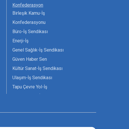
Konfederasyon
Birleşik Kamu-İş
Konfederasyonu
Büro-İş Sendikası
Enerji-İş
Genel Sağlık-İş Sendikası
Güven Haber Sen
Kültür Sanat-İş Sendikası
Ulaşım-İş Sendikası
Tapu Çevre Yol-İş
Tarım Orman-İş Sendikası
Tüm Yerel-Sen
Uzman Diyanet - Sen