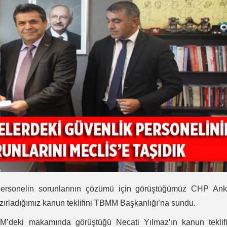
n personelin sorunlarının çözümü için görüştüğümüz CHP Ank
hazırladığımız kanun teklifini TBMM Başkanlığı’na sundu.
’deki makamında görüştüğü Necati Yılmaz’ın kanun teklifi