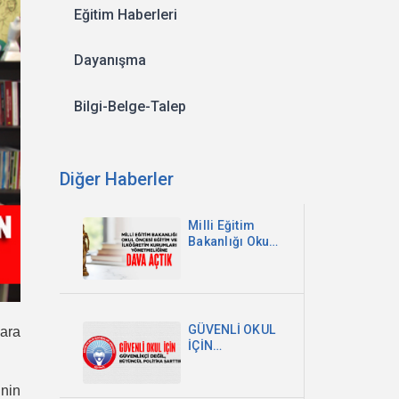
Eğitim Haberleri
Dayanışma
Bilgi-Belge-Talep
Diğer Haberler
Milli Eğitim
Bakanlığı Okul
Öncesi Eğitim
ve İlköğretim
Kurumları
Yönetmeliğine
Dava Açtık
GÜVENLİ OKUL
ara
İÇİN
GÜVENLİKÇİ
DEĞİL,
nin
BÜTÜNCÜL