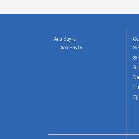
Ana Sayfa
Gü
Ana Sayfa
Se
Şu
Bi
Da
Hu
Eğ