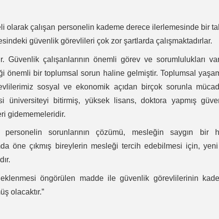
li olarak çalışan personelin kademe derece ilerlemesinde bir t
indeki güvenlik görevlileri çok zor şartlarda çalışmaktadırlar.
r. Güvenlik çalışanlarının önemli görev ve sorumlulukları var
liği önemli bir toplumsal sorun haline gelmiştir. Toplumsal yaş
evlilerimiz sosyal ve ekonomik açıdan birçok sorunla mücad
i üniversiteyi bitirmiş, yüksek lisans, doktora yapmış güve
eri gidememeleridir.
an personelin sorunlarının çözümü, mesleğin saygın bir h
da öne çıkmış bireylerin mesleği tercih edebilmesi için, yeni
ır.
 eklenmesi öngörülen madde ile güvenlik görevlilerinin kad
müş olacaktır.”