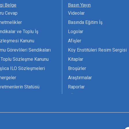
lgi Belge
Basın Yayın
ru Cevap
Videolar
netmelikler
Basında Eğitim İş
ndikalar ve Toplu İş
Logolar
zleşmesi Kanunu
Afişler
mu Görevlileri Sendikaları
Köy Enstitüleri Resim Sergisi
 Toplu Sözleşme Kanunu
Kitaplar
şlıca ILO Sözleşmeleri
Broşürler
nergeler
Araştırmalar
retmenlerin Statüsü
Raporlar
vsiyesi 1966 ILO-UNESCO
TÖS Arşivi
tak Belgesi
Ekenek Dergimiz
çim Formları
Pankartlar
zük
Kokartlar