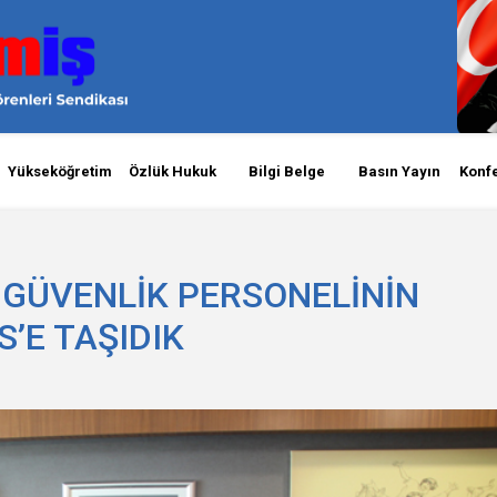
Yükseköğretim
Özlük Hukuk
Bilgi Belge
Basın Yayın
Konf
 GÜVENLİK PERSONELİNİN
’E TAŞIDIK