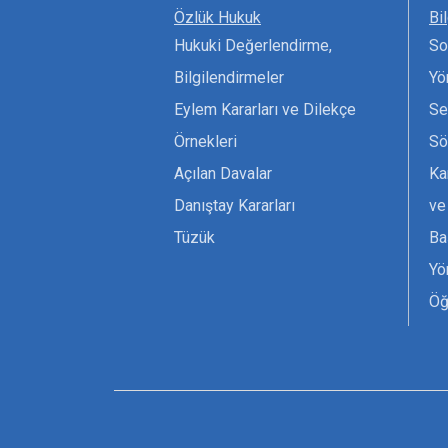
Özlük Hukuk
Bi
Hukuki Değerlendirme,
So
Bilgilendirmeler
Yö
Eylem Kararları ve Dilekçe
Se
Örnekleri
Sö
Açılan Davalar
Ka
Danıştay Kararları
ve
Tüzük
Ba
Yö
Öğ
Ta
Or
Se
Tü