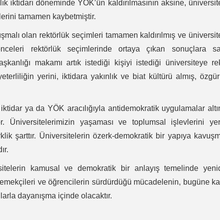
lık iktidarı döneminde YÖK’ün kaldırılmasının aksine, üniversit
klerini tamamen kaybetmiştir.
ışmalı olan rektörlük seçimleri tamamen kaldırılmış ve üniversit
celeri rektörlük seçimlerinde ortaya çıkan sonuçlara sa
kanlığı makamı artık istediği kişiyi istediği üniversiteye re
erliliğin yerini, iktidara yakınlık ve biat kültürü almış, özgü
iktidar ya da YÖK aracılığıyla antidemokratik uygulamalar alt
or. Üniversitelerimizin yaşaması ve toplumsal işlevlerini ye
klik şarttır. Üniversitelerin özerk-demokratik bir yapıya kavuş
ır.
rsitelerin kamusal ve demokratik bir anlayış temelinde yeni
tim emekçileri ve öğrencilerin sürdürdüğü mücadelenin, bugüne k
arla dayanışma içinde olacaktır.