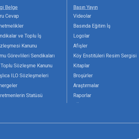
lgi Belge
Basın Yayın
ru Cevap
Videolar
netmelikler
Basında Eğitim İş
ndikalar ve Toplu İş
Logolar
zleşmesi Kanunu
Afişler
mu Görevlileri Sendikaları
Köy Enstitüleri Resim Sergisi
 Toplu Sözleşme Kanunu
Kitaplar
şlıca ILO Sözleşmeleri
Broşürler
nergeler
Araştırmalar
retmenlerin Statüsü
Raporlar
vsiyesi 1966 ILO-UNESCO
TÖS Arşivi
tak Belgesi
Ekenek Dergimiz
çim Formları
Pankartlar
zük
Kokartlar