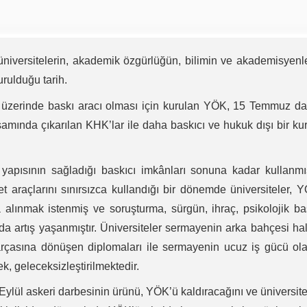
niversitelerin, akademik özgürlüğün, bilimin ve akademisyenl
rulduğu tarih.
er üzerinde baskı aracı olması için kurulan YÖK, 15 Temmuz d
amında çıkarılan KHK’lar ile daha baskıcı ve hukuk dışı bir k
apısının sağladığı baskıcı imkânları sonuna kadar kullanmış
t araçlarını sınırsızca kullandığı bir dönemde üniversiteler, 
na alınmak istenmiş ve soruşturma, sürgün, ihraç, psikolojik ba
a artış yaşanmıştır. Üniversiteler sermayenin arka bahçesi ha
 parçasına dönüşen diplomaları ile sermayenin ucuz iş gücü ol
k, geleceksizleştirilmektedir.
 Eylül askeri darbesinin ürünü, YÖK’ü kaldıracağını ve üniversite