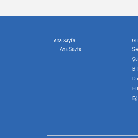
Ana Sayfa
Gü
Ana Sayfa
Se
Şu
Bi
Da
Hu
Eğ