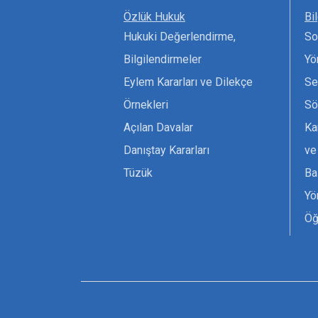
Özlük Hukuk
Bi
Hukuki Değerlendirme,
So
Bilgilendirmeler
Yö
Eylem Kararları ve Dilekçe
Se
Örnekleri
Sö
Açılan Davalar
Ka
Danıştay Kararları
ve
Tüzük
Ba
Yö
Öğ
Ta
Or
Se
Tü