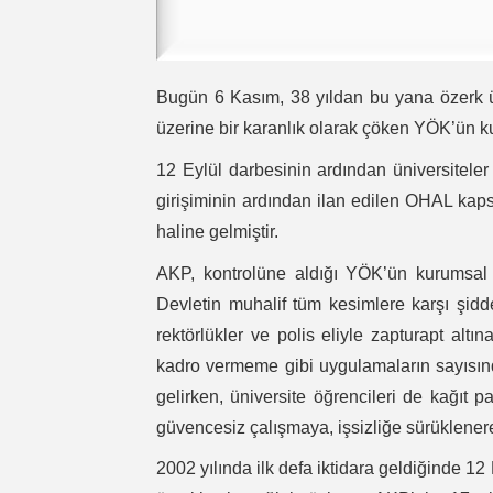
Bugün 6 Kasım, 38 yıldan bu yana özerk ü
üzerine bir karanlık olarak çöken YÖK’ün ku
12 Eylül darbesinin ardından üniversitel
girişiminin ardından ilan edilen OHAL kaps
haline gelmiştir.
AKP, kontrolüne aldığı YÖK’ün kurumsal y
Devletin muhalif tüm kesimlere karşı şidde
rektörlükler ve polis eliyle zapturapt altı
kadro vermeme gibi uygulamaların sayısınd
gelirken, üniversite öğrencileri de kağıt
güvencesiz çalışmaya, işsizliğe sürüklenere
2002 yılında ilk defa iktidara geldiğinde 12