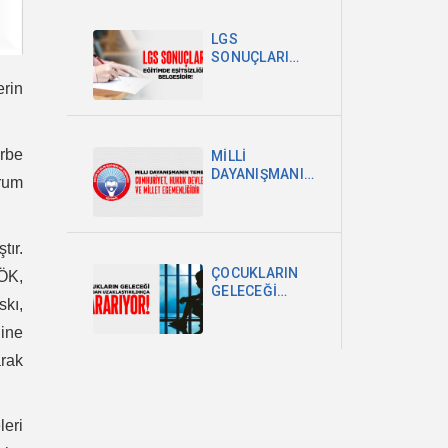
POLİTİKA
ŞARTTIR
LGS
SONUÇLARI
EĞİTİMDEKİ
erin
EŞİTSİZLİĞİN
BELGESİDİR
arbe
MİLLİ
DAYANIŞMANIN
urum
TEMELİ
CUMHURİYET,
HUKUK
DEVLETİ VE
tır.
MİLLET
ÇOCUKLARIN
YÖK,
EGEMENLİĞİDİR
GELECEĞİ
skı,
OKULDAN
UZAKLAŞTIRILDIKÇA
line
KARARIYOR
arak
leri