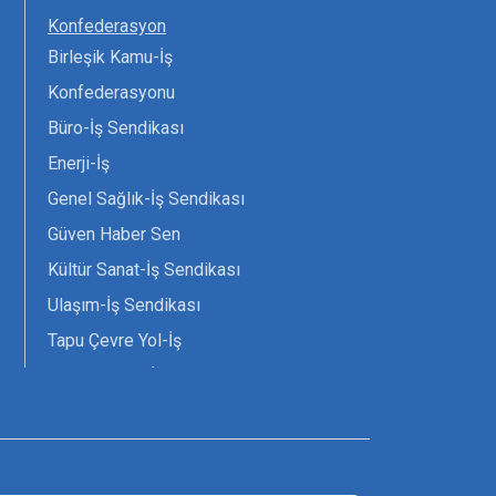
Konfederasyon
Birleşik Kamu-İş
Konfederasyonu
Büro-İş Sendikası
Enerji-İş
Genel Sağlık-İş Sendikası
Güven Haber Sen
Kültür Sanat-İş Sendikası
Ulaşım-İş Sendikası
Tapu Çevre Yol-İş
Tarım Orman-İş Sendikası
Tüm Yerel-Sen
Uzman Diyanet - Sen