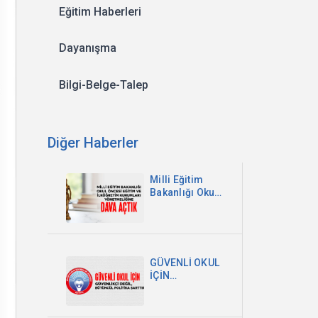
Eğitim Haberleri
Dayanışma
Bilgi-Belge-Talep
Diğer Haberler
Milli Eğitim
Bakanlığı Okul
Öncesi Eğitim
ve İlköğretim
Kurumları
Yönetmeliğine
Dava Açtık
GÜVENLİ OKUL
İÇİN
GÜVENLİKÇİ
DEĞİL,
BÜTÜNCÜL