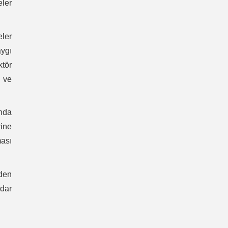
eler
eler
ygı
ktör
r ve
ında
rine
ması
den
adar