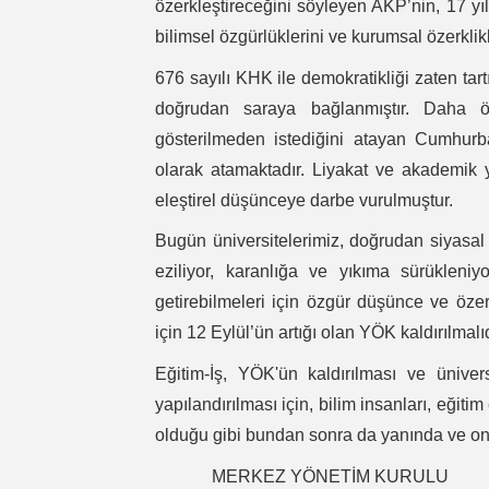
özerkleştireceğini söyleyen AKP’nin, 17 yıl
bilimsel özgürlüklerini ve kurumsal özerkli
676 sayılı KHK ile demokratikliği zaten tart
doğrudan saraya bağlanmıştır. Daha ön
gösterilmeden istediğini atayan Cumhurbaş
olarak atamaktadır. Liyakat ve akademik yet
eleştirel düşünceye darbe vurulmuştur.
Bugün üniversitelerimiz, doğrudan siyasal 
eziliyor, karanlığa ve yıkıma sürükleniy
getirebilmeleri için özgür düşünce ve özer
için 12 Eylül’ün artığı olan YÖK kaldırılmalıd
Eğitim-İş, YÖK'ün kaldırılması ve ünive
yapılandırılması için, bilim insanları, eği
olduğu gibi bundan sonra da yanında ve onl
MERKEZ YÖNETİM KURULU