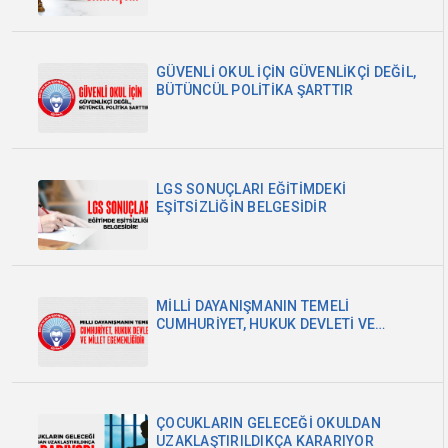
GÜVENLİ OKUL İÇİN GÜVENLİKÇİ DEĞİL,
BÜTÜNCÜL POLİTİKA ŞARTTIR
LGS SONUÇLARI EĞİTİMDEKİ
EŞİTSİZLİĞİN BELGESİDİR
MİLLİ DAYANIŞMANIN TEMELİ
CUMHURİYET, HUKUK DEVLETİ VE
MİLLET EGEMENLİĞİDİR
ÇOCUKLARIN GELECEĞİ OKULDAN
UZAKLAŞTIRILDIKÇA KARARIYOR