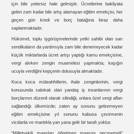
için bile yetersiz hale gelmiştir. Ücretlerine bakliyata
gelen zam kadar bile artış alamayan eğitim emekçisi, her
geçen gün kredi ve borç batağına biraz daha
saplanmaktadır.
Hükümet, toplu işgörüşmelerinde yetki sahibi olan sarı
sendikaların da yardımıyla zam bile denemeyecek kadar
küçük miktarlarda ücret artışı yaptığı kamu emekçisine,
vergi alırken zengin muamelesi yapmakta; kaşığın
ucuyla verdiğini kepçenin dolusuyla almaktadır.
Koca koca müteahhitlerin, ihale zenginlerinin, vergi
konusunda sabıkalı olan yandaş iş insanlarının vergi
borçlarının düzenli olarak silindiği, onlara özel vergi afları
sağlandığı ülkemizde; zaten ay sonunu getiremeyen
eğitim emekçisine yıl sonunu kabusa çevirmenin
vicdanla ve mantıkla yan yana gelir bir tarafı yoktur.
“Milletvekili maaşları öğretmen maaşını geçmemeli”