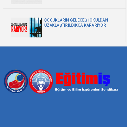
ÇOCUKLARIN GELECEĞİ OKULDAN
UZAKLAŞTIRILDIKÇA KARARIYOR