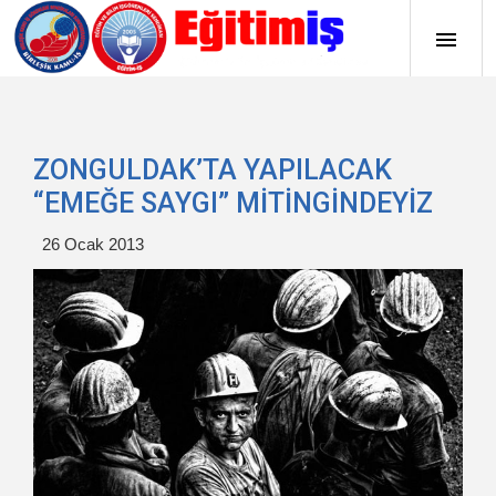
ZONGULDAK’TA YAPILACAK
“EMEĞE SAYGI” MİTİNGİNDEYİZ
26 Ocak 2013