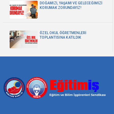
DOĞAMIZI, YAŞAMI VE GELECEĞİMİZİ
KORUMAK ZORUNDAYIZ!
ÖZEL OKUL ÖĞRETMENLERİ
TOPLANTISINA KATILDIK