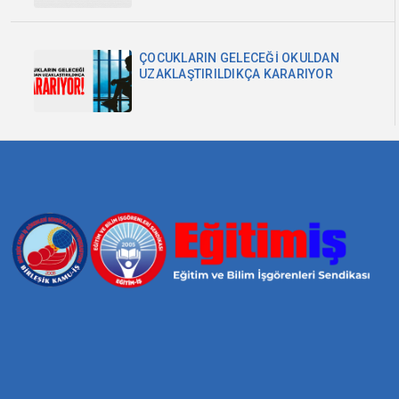
ÇOCUKLARIN GELECEĞİ OKULDAN
UZAKLAŞTIRILDIKÇA KARARIYOR