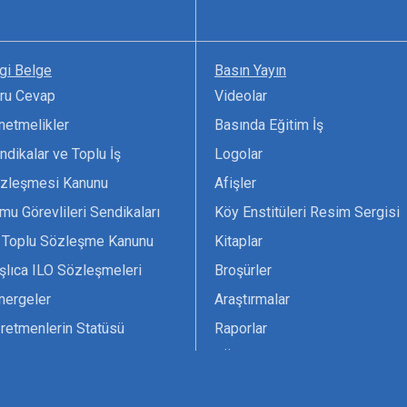
lgi Belge
Basın Yayın
ru Cevap
Videolar
netmelikler
Basında Eğitim İş
ndikalar ve Toplu İş
Logolar
zleşmesi Kanunu
Afişler
mu Görevlileri Sendikaları
Köy Enstitüleri Resim Sergisi
 Toplu Sözleşme Kanunu
Kitaplar
şlıca ILO Sözleşmeleri
Broşürler
nergeler
Araştırmalar
retmenlerin Statüsü
Raporlar
vsiyesi 1966 ILO-UNESCO
TÖS Arşivi
tak Belgesi
Ekenek Dergimiz