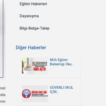
Eğitim Haberleri
Dayanışma
Bilgi-Belge-Talep
Diğer Haberler
Milli Eğitim
Bakanlığı Okul
Öncesi Eğitim
ve İlköğretim
Kurumları
Yönetmeliğine
Dava Açtık
GÜVENLİ OKUL
enel
İÇİN
nda
GÜVENLİKÇİ
DEĞİL,
ının
BÜTÜNCÜL