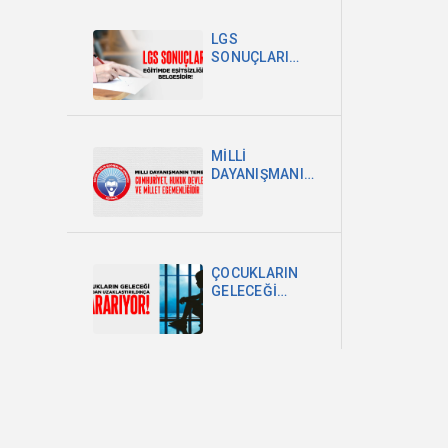
POLİTİKA
ŞARTTIR
LGS
SONUÇLARI
EĞİTİMDEKİ
EŞİTSİZLİĞİN
BELGESİDİR
MİLLİ
DAYANIŞMANIN
TEMELİ
CUMHURİYET,
HUKUK
DEVLETİ VE
MİLLET
ÇOCUKLARIN
EGEMENLİĞİDİR
GELECEĞİ
OKULDAN
UZAKLAŞTIRILDIKÇA
KARARIYOR