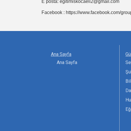
E posta:
egitimiskocaeli2@gmail.com
Facebook : https://www.facebook.com/group
Ana Sayfa
Gü
Ana Sayfa
Se
Şu
Bi
Da
Hu
Eğ