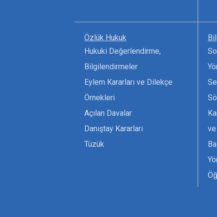
Özlük Hukuk
Bi
Hukuki Değerlendirme,
So
Bilgilendirmeler
Yö
Eylem Kararları ve Dilekçe
Se
Örnekleri
Sö
Açılan Davalar
Ka
Danıştay Kararları
ve
Tüzük
Ba
Yö
Öğ
Ta
Or