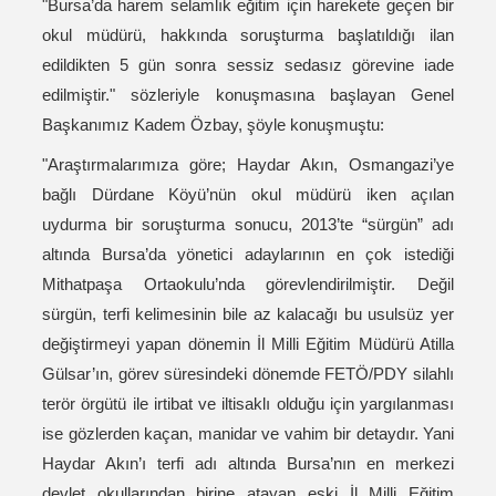
"Bursa’da harem selamlık eğitim için harekete geçen bir
okul müdürü, hakkında soruşturma başlatıldığı ilan
edildikten 5 gün sonra sessiz sedasız görevine iade
edilmiştir." sözleriyle konuşmasına başlayan Genel
Başkanımız Kadem Özbay, şöyle konuşmuştu:
"Araştırmalarımıza göre; Haydar Akın, Osmangazi’ye
bağlı Dürdane Köyü’nün okul müdürü iken açılan
uydurma bir soruşturma sonucu, 2013’te “sürgün” adı
altında Bursa’da yönetici adaylarının en çok istediği
Mithatpaşa Ortaokulu’nda görevlendirilmiştir. Değil
sürgün, terfi kelimesinin bile az kalacağı bu usulsüz yer
değiştirmeyi yapan dönemin İl Milli Eğitim Müdürü Atilla
Gülsar’ın, görev süresindeki dönemde FETÖ/PDY silahlı
terör örgütü ile irtibat ve iltisaklı olduğu için yargılanması
ise gözlerden kaçan, manidar ve vahim bir detaydır. Yani
Haydar Akın’ı terfi adı altında Bursa’nın en merkezi
devlet okullarından birine atayan eski İl Milli Eğitim