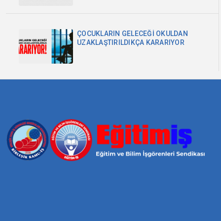
ÇOCUKLARIN GELECEĞİ OKULDAN
UZAKLAŞTIRILDIKÇA KARARIYOR