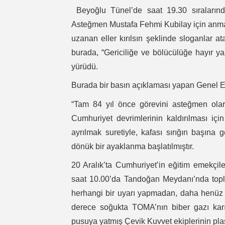
Beyoğlu Tünel’de saat 19.30 sıraların
Asteğmen Mustafa Fehmi Kubilay için anma 
uzanan eller kırılsın şeklinde sloganlar a
burada, “Gericiliğe ve bölücülüğe hayır y
yürüdü.
Burada bir basın açıklaması yapan Genel Eğ
“Tam 84 yıl önce görevini asteğmen ola
Cumhuriyet devrimlerinin kaldırılması iç
ayrılmak suretiyle, kafası sırığın başına 
dönük bir ayaklanma başlatılmıştır.
20 Aralık’ta Cumhuriyet’in eğitim emekçile
saat 10.00’da Tandoğan Meydanı’nda topl
herhangi bir uyarı yapmadan, daha henüz 
derece soğukta TOMA’nın biber gazı karıştı
pusuya yatmış Çevik Kuvvet ekiplerinin plas