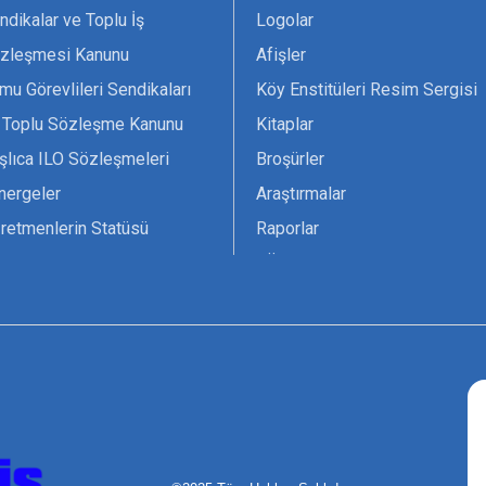
ndikalar ve Toplu İş
Logolar
zleşmesi Kanunu
Afişler
mu Görevlileri Sendikaları
Köy Enstitüleri Resim Sergisi
 Toplu Sözleşme Kanunu
Kitaplar
şlıca ILO Sözleşmeleri
Broşürler
nergeler
Araştırmalar
retmenlerin Statüsü
Raporlar
vsiyesi 1966 ILO-UNESCO
TÖS Arşivi
tak Belgesi
Ekenek Dergimiz
çim Formları
Pankartlar
zük
Kokartlar
Kamucu Eğitim