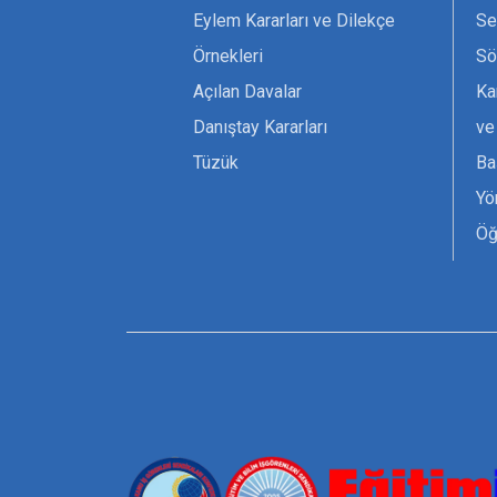
Eylem Kararları ve Dilekçe
Se
Örnekleri
Sö
Açılan Davalar
Ka
Danıştay Kararları
ve
Tüzük
Ba
Yö
Öğ
Ta
Or
Se
Tü