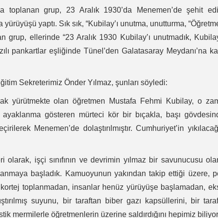
da toplanan grup, 23 Aralık 1930’da Menemen’de şehit edi
yürüyüşü yaptı. Sık sık, “Kubilay’ı unutma, unutturma, “Öğret
tan grup, ellerinde “23 Aralık 1930 Kubilay’ı unutmadık, Kubila
azılı pankartlar eşliğinde Tünel’den Galatasaray Meydanı’na k
itim Sekreterimiz Önder Yılmaz, şunları söyledi:
rak yürütmekte olan öğretmen Mustafa Fehmi Kubilay, o za
in ayaklanma gösteren mürteci kör bir bıçakla, başı gövdesi
geçirilerek Menemen’de dolaştırılmıştır. Cumhuriyet’in yıkılaca
ri olarak, işçi sınıfının ve devrimin yılmaz bir savunucusu ola
anmaya başladık. Kamuoyunun yakından takip ettiği üzere, po
kortej toplanmadan, insanlar henüz yürüyüşe başlamadan, ek
rılmış suyunu, bir taraftan biber gazı kapsüllerini, bir tara
tik mermilerle öğretmenlerin üzerine saldırdığını hepimiz biliyo