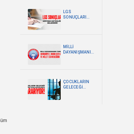
POLİTİKA
ŞARTTIR
LGS
SONUÇLARI
EĞİTİMDEKİ
EŞİTSİZLİĞİN
BELGESİDİR
MİLLİ
DAYANIŞMANIN
TEMELİ
CUMHURİYET,
HUKUK
DEVLETİ VE
MİLLET
ÇOCUKLARIN
EGEMENLİĞİDİR
GELECEĞİ
OKULDAN
UZAKLAŞTIRILDIKÇA
KARARIYOR
lüm