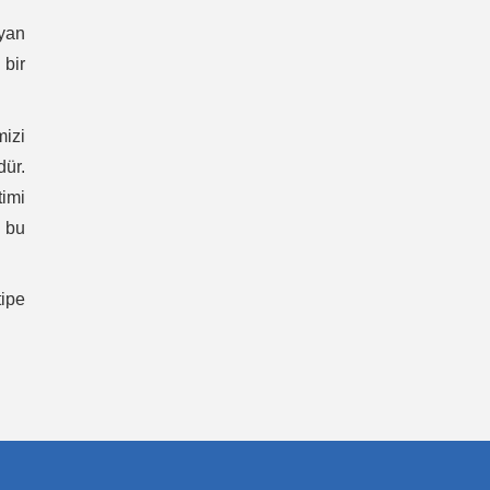
ayan
 bir
mizi
dür.
timi
 bu
tipe