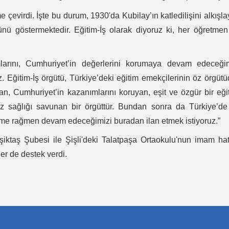
çevirdi. İşte bu durum, 1930'da Kubilay’ın katledilişini alkışl
nü göstermektedir. Eğitim-İş olarak diyoruz ki, her öğretmen
ımlarını, Cumhuriyet’in değerlerini korumaya devam edeceği
z. Eğitim-İş örgütü, Türkiye’deki eğitim emekçilerinin öz örgütü
an, Cumhuriyet’in kazanımlarını koruyan, eşit ve özgür bir eği
ız sağlığı savunan bir örgüttür. Bundan sonra da Türkiye’de
ulme rağmen devam edeceğimizi buradan ilan etmek istiyoruz.”
ktaş Şubesi ile Şişli'deki Talatpaşa Ortaokulu'nun imam ha
r de destek verdi.