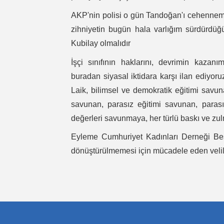
AKP'nin polisi o gün Tandoğan'ı cehenneme 
zihniyetin bugün hala varlığım sürdürdüğü
Kubilay olmalıdır
İşçi sınıfının haklarını, devrimin kazan
buradan siyasal iktidara karşı ilan ediyoru
Laik, bilimsel ve demokratik eğitimi savun
savunan, parasız eğitimi savunan, paras
değerleri savunmaya, her türlü baskı ve z
Eyleme Cumhuriyet Kadınları Derneği Beşi
dönüştürülmemesi için mücadele eden velile