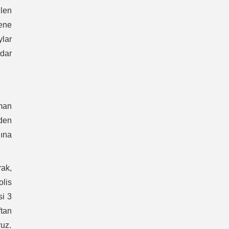
len
mene
ylar
adar
man
nden
ğına
rak,
lis
si 3
ftan
ruz.