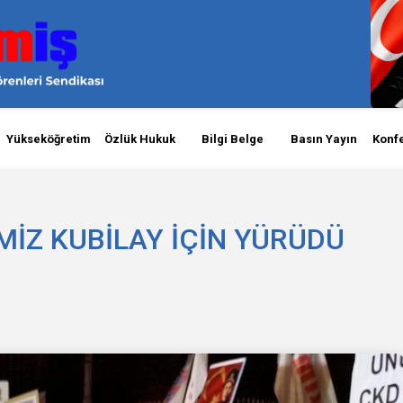
Yükseköğretim
Özlük Hukuk
Bilgi Belge
Basın Yayın
Konf
MİZ KUBİLAY İÇİN YÜRÜDÜ