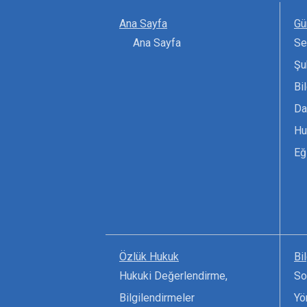
Ana Sayfa
Gü
Ana Sayfa
Se
Şu
Bi
Da
Hu
Eğ
Özlük Hukuk
Bi
Hukuki Değerlendirme,
So
Bilgilendirmeler
Yö