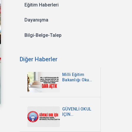
Eğitim Haberleri
Dayanışma
Bilgi-Belge-Talep
Diğer Haberler
Milli Eğitim
Bakanlığı Okul
Öncesi Eğitim
ve İlköğretim
Kurumları
Yönetmeliğine
Dava Açtık
GÜVENLİ OKUL
İÇİN
GÜVENLİKÇİ
DEĞİL,
BÜTÜNCÜL