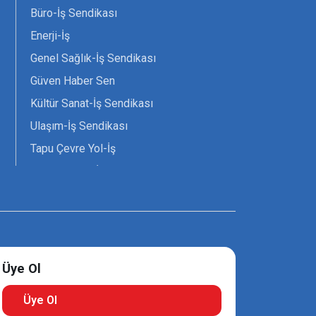
Büro-İş Sendikası
Enerji-İş
Genel Sağlık-İş Sendikası
Güven Haber Sen
Kültür Sanat-İş Sendikası
Ulaşım-İş Sendikası
Tapu Çevre Yol-İş
Tarım Orman-İş Sendikası
Tüm Yerel-Sen
Uzman Diyanet - Sen
Üye Ol
Üye Ol