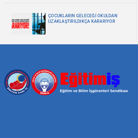
ÇOCUKLARIN GELECEĞİ OKULDAN
UZAKLAŞTIRILDIKÇA KARARIYOR