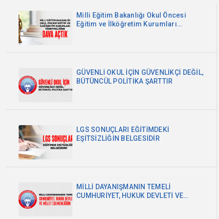
Milli Eğitim Bakanlığı Okul Öncesi
Eğitim ve İlköğretim Kurumları
Yönetmeliğine Dava Açtık
GÜVENLİ OKUL İÇİN GÜVENLİKÇİ DEĞİL,
BÜTÜNCÜL POLİTİKA ŞARTTIR
LGS SONUÇLARI EĞİTİMDEKİ
EŞİTSİZLİĞİN BELGESİDİR
MİLLİ DAYANIŞMANIN TEMELİ
CUMHURİYET, HUKUK DEVLETİ VE
MİLLET EGEMENLİĞİDİR